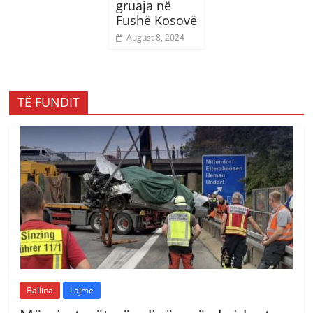
gruaja në
Fushë Kosovë
August 8, 2024
TË FUNDIT
Ballina
Lajme