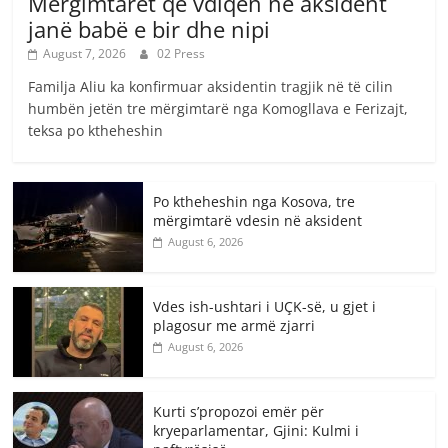
Mërgimtarët që vdiqën në aksident
janë babë e bir dhe nipi
August 7, 2026
02 Press
Familja Aliu ka konfirmuar aksidentin tragjik në të cilin
humbën jetën tre mërgimtarë nga Komogllava e Ferizajt,
teksa po ktheheshin
Po ktheheshin nga Kosova, tre
mërgimtarë vdesin në aksident
August 6, 2026
Vdes ish-ushtari i UÇK-së, u gjet i
plagosur me armë zjarri
August 6, 2026
Kurti s’propozoi emër për
kryeparlamentar, Gjini: Kulmi i