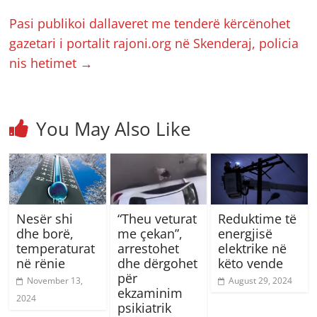
Pasi publikoi dallaveret me tenderë kërcënohet
gazetari i portalit rajoni.org në Skenderaj, policia
nis hetimet
→
You May Also Like
Nesër shi
“Theu veturat
Reduktime të
dhe borë,
me çekan”,
energjisë
temperaturat
arrestohet
elektrike në
në rënie
dhe dërgohet
këto vende
për
November 13,
August 29, 2024
ekzaminim
2024
psikiatrik