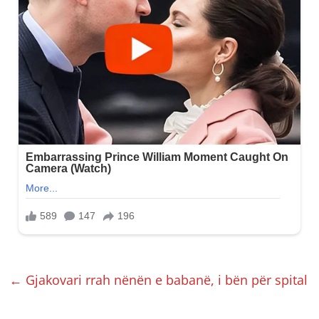
←
Gjakovari rrah nënën e babanë, i bën për spital