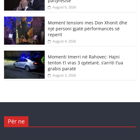
paftyrësisë
August 6, 2026
Moment tensioni mes Don Xhonit dhe
një personi gjatë përformancës së
reperit
August 4, 2026
Momenti tmerri në Rahovec: Hajni
tenton t’i vras 3 qytetarë, s’arriti t’ua
grabis paratë
August 3, 2026
Për ne