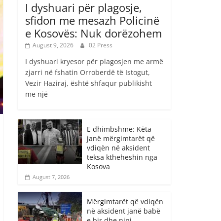
I dyshuari për plagosje,
sfidon me mesazh Policinë
e Kosovës: Nuk dorëzohem
August 9, 2026
02 Press
I dyshuari kryesor për plagosjen me armë
zjarri në fshatin Orroberdë të Istogut,
Vezir Haziraj, është shfaqur publikisht
me një
E dhimbshme: Këta
janë mërgimtarët që
vdiqën në aksident
teksa ktheheshin nga
Kosova
August 7, 2026
Mërgimtarët që vdiqën
në aksident janë babë
e bir dhe nipi