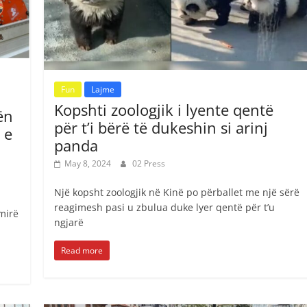
Fun
Lajme
Kopshti zoologjik i lyente qentë
ën
për t’i bërë të dukeshin si arinj
 e
panda
May 8, 2024
02 Press
Një kopsht zoologjik në Kinë po përballet me një sërë
reagimesh pasi u zbulua duke lyer qentë për t’u
mirë
ngjarë
Read more