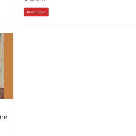
Read more
 me