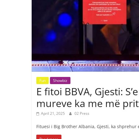
Fun
Showbiz
E fitoi BBVA, Gjesti: S
mureve ka me më pri
April 21, 2025
02 Press
Fituesi i Big Brother Albania, Gjesti, ka shprehur