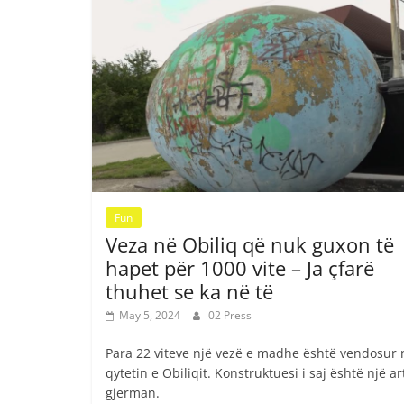
Fun
Veza në Obiliq që nuk guxon të
hapet për 1000 vite – Ja çfarë
thuhet se ka në të
May 5, 2024
02 Press
Para 22 viteve një vezë e madhe është vendosur 
qytetin e Obiliqit. Konstruktuesi i saj është një ar
gjerman.