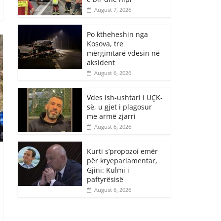
August 7, 2026
Po ktheheshin nga
Kosova, tre
mërgimtarë vdesin në
aksident
August 6, 2026
Vdes ish-ushtari i UÇK-
së, u gjet i plagosur
me armë zjarri
August 6, 2026
Kurti s’propozoi emër
për kryeparlamentar,
Gjini: Kulmi i
paftyrësisë
August 6, 2026