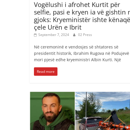
Vogëlushi i afrohet Kurtit për
selfie, pasi e kryen ia vë gishtin 
gjoks: Kryeministër ishte kënaqë
çele Urën e Ibrit
September 7, 2024
02 Press
Në ceremoninë e vendosjes së shtatores së
presidentit historik, Ibrahim Rugova në Podujevë
mori pjesë edhe kryeministri Albin Kurti. Një
Read more