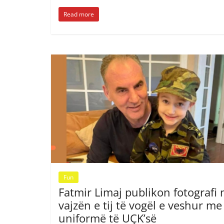
Read more
Fun
Fatmir Limaj publikon fotografi
vajzën e tij të vogël e veshur me
uniformë të UÇK’së