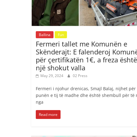
Ballina
Fun
Fermeri tallet me Komunën e
Skënderajt: E falenderoj Komun
për çertifikatën 1€, a freza është
një shokut valla
May 29, 2024
02 Press
Fermeri i njohur drenicas, Smajl Balaj, nijhet për
punën e tij të madhe dhe është shembull për të 
nga
Read more