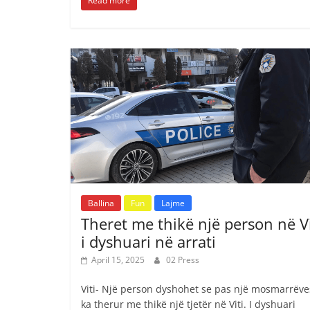
Read more
Ballina
Fun
Lajme
Theret me thikë një person në Vi
i dyshuari në arrati
April 15, 2025
02 Press
Viti- Një person dyshohet se pas një mosmarrëve
ka therur me thikë një tjetër në Viti. I dyshuari