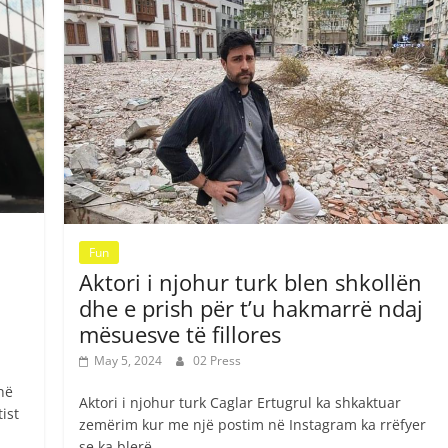
Fun
Aktori i njohur turk blen shkollën
dhe e prish për t’u hakmarrë ndaj
mësuesve të fillores
May 5, 2024
02 Press
në
Aktori i njohur turk Caglar Ertugrul ka shkaktuar
tist
zemërim kur me një postim në Instagram ka rrëfyer
se ka blerë