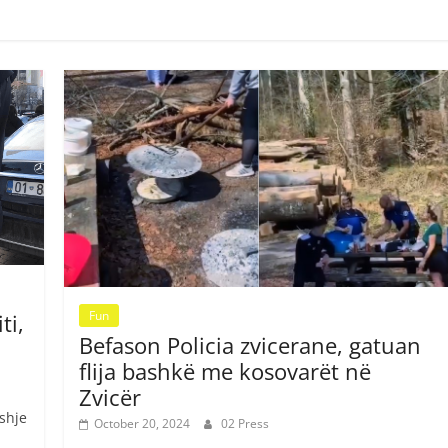
Fun
ti,
Befason Policia zvicerane, gatuan
flija bashkë me kosovarët në
Zvicër
shje
October 20, 2024
02 Press