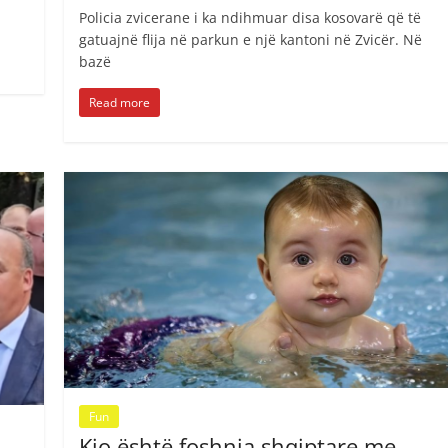
Policia zvicerane i ka ndihmuar disa kosovarë që të
gatuajnë flija në parkun e një kantoni në Zvicër. Në
bazë
Read more
Fun
Kjo është foshnja shqiptare me