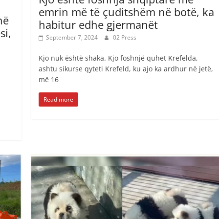
emrin më të çuditshëm në botë, ka
në
habitur edhe gjermanët
si,
September 7, 2024
02 Press
Kjo nuk është shaka. Kjo foshnjë quhet Krefelda,
ashtu sikurse qyteti Krefeld, ku ajo ka ardhur në jetë,
më 16
Read more