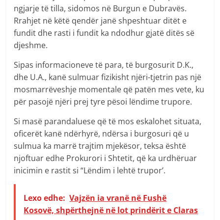
ngjarje të tilla, sidomos në Burgun e Dubravës.
Rrahjet në këtë qendër janë shpeshtuar ditët e
fundit dhe rasti i fundit ka ndodhur gjatë ditës së
djeshme.
Sipas informacioneve të para, të burgosurit D.K.,
dhe U.A., kanë sulmuar fizikisht njëri-tjetrin pas një
mosmarrëveshje momentale që patën mes vete, ku
për pasojë njëri prej tyre pësoi lëndime trupore.
Si masë parandaluese që të mos eskalohet situata,
oficerët kanë ndërhyrë, ndërsa i burgosuri që u
sulmua ka marrë trajtim mjekësor, teksa është
njoftuar edhe Prokurori i Shtetit, që ka urdhëruar
inicimin e rastit si “Lëndim i lehtë trupor’.
Lexo edhe:
Vajzën ia vranë në Fushë
Kosovë, shpërthejnë në lot prindërit e Claras