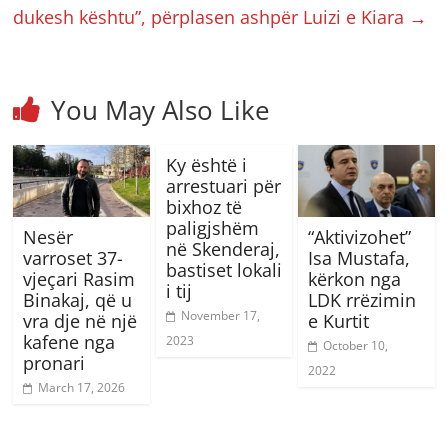
dukesh kështu”, përplasen ashpër Luizi e Kiara
→
You May Also Like
Ky është i
arrestuari për
bixhoz të
paligjshëm
Nesër
“Aktivizohet”
në Skenderaj,
varroset 37-
Isa Mustafa,
bastiset lokali
vjeçari Rasim
kërkon nga
i tij
Binakaj, që u
LDK rrëzimin
November 17,
vra dje në një
e Kurtit
kafene nga
2023
October 10,
pronari
2022
March 17, 2026