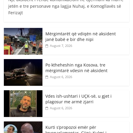
jetën e tre personave nga lagjja Nuhaj, e Komogllavës së
Ferizajt
Mërgimtarët që vdiqën në aksident
janë babë e bir dhe nipi
August 7, 2026
Po ktheheshin nga Kosova, tre
mërgimtarë vdesin në aksident
August 6, 2026
Vdes ish-ushtari i UÇK-së, u gjet i
plagosur me armë zjarri
August 6, 2026
Kurti s’propozoi emër për
kryeparlamentar, Gjini: Kulmi i