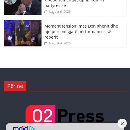
paftyrësisë
August 6, 2026
Moment tensioni mes Don Xhonit dhe
një personi gjatë përformancës së
reperit
August 4, 2026
Për ne