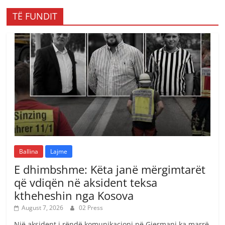
TË FUNDIT
Ballina
Lajme
E dhimbshme: Këta janë mërgimtarët
që vdiqën në aksident teksa
ktheheshin nga Kosova
August 7, 2026
02 Press
Një aksident i rëndë komunikacioni në Gjermani ka marrë