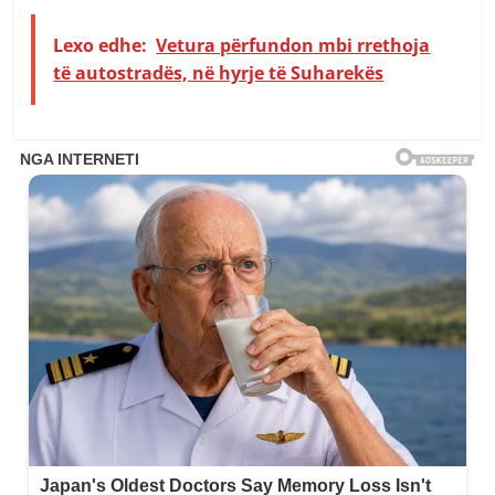
Lexo edhe:
Vetura përfundon mbi rrethoja
të autostradës, në hyrje të Suharekës