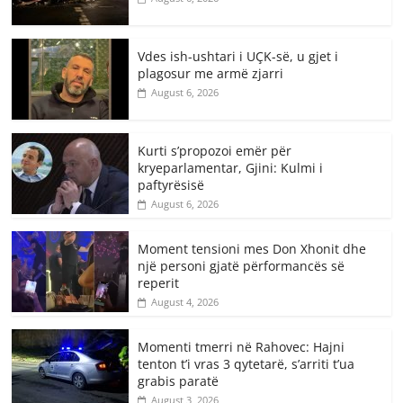
Vdes ish-ushtari i UÇK-së, u gjet i
plagosur me armë zjarri
August 6, 2026
Kurti s’propozoi emër për
kryeparlamentar, Gjini: Kulmi i
paftyrësisë
August 6, 2026
Moment tensioni mes Don Xhonit dhe
një personi gjatë përformancës së
reperit
August 4, 2026
Momenti tmerri në Rahovec: Hajni
tenton t’i vras 3 qytetarë, s’arriti t’ua
grabis paratë
August 3, 2026