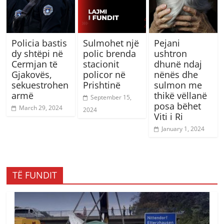
Policia bastis
Sulmohet një
Pejani
dy shtëpi në
polic brenda
ushtron
Cermjan të
stacionit
dhunë ndaj
Gjakovës,
policor në
nënës dhe
sekuestrohen
Prishtinë
sulmon me
armë
thikë vëllanë
September 15,
posa bëhet
March 29, 2024
2024
Viti i Ri
January 1, 2024
TË FUNDIT