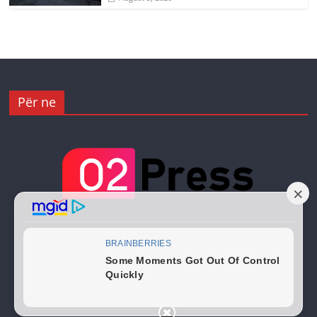
Për ne
Copyright © 2026
02 Press
. All rights reserved.
Theme:
ColorMag
by ThemeGrill. Powered by
WordPress
.