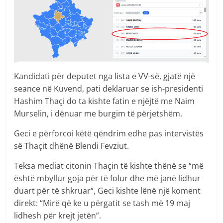
Kandidati për deputet nga lista e VV-së, gjatë një
seance në Kuvend, pati deklaruar se ish-presidenti
Hashim Thaçi do ta kishte fatin e njëjtë me Naim
Murselin, i dënuar me burgim të përjetshëm.
Geci e përforcoi këtë qëndrim edhe pas intervistës
së Thaçit dhënë Blendi Fevziut.
Teksa mediat citonin Thaçin të kishte thënë se “më
është mbyllur goja për të folur dhe më janë lidhur
duart për të shkruar“, Geci kishte lënë një koment
direkt: “Mirë që ke u përgatit se tash më 19 maj
lidhesh për krejt jetën”.