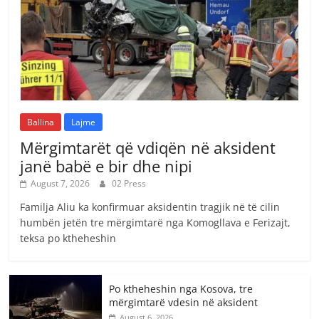
Ballina
Lajme
Mërgimtarët që vdiqën në aksident
janë babë e bir dhe nipi
August 7, 2026
02 Press
Familja Aliu ka konfirmuar aksidentin tragjik në të cilin
humbën jetën tre mërgimtarë nga Komogllava e Ferizajt,
teksa po ktheheshin
Po ktheheshin nga Kosova, tre
mërgimtarë vdesin në aksident
August 6, 2026