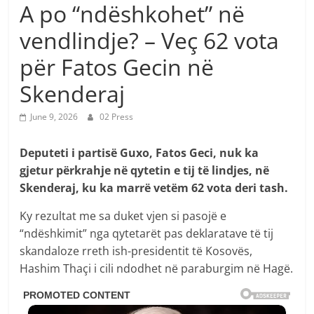
A po “ndëshkohet” në
vendlindje? – Veç 62 vota
për Fatos Gecin në
Skenderaj
June 9, 2026
02 Press
Deputeti i partisë Guxo, Fatos Geci, nuk ka
gjetur përkrahje në qytetin e tij të lindjes, në
Skenderaj, ku ka marrë vetëm 62 vota deri tash.
Ky rezultat me sa duket vjen si pasojë e
“ndëshkimit” nga qytetarët pas deklaratave të tij
skandaloze rreth ish-presidentit të Kosovës,
Hashim Thaçi i cili ndodhet në paraburgim në Hagë.