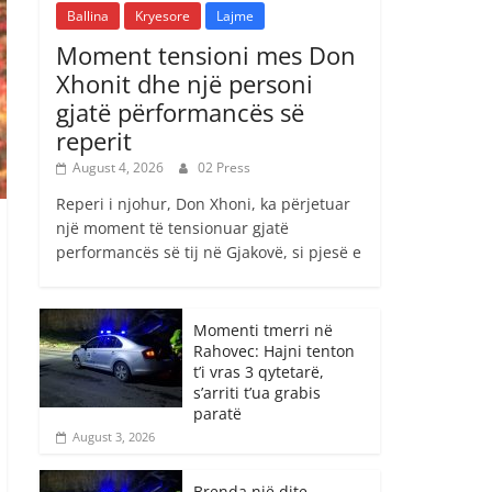
Ballina
Kryesore
Lajme
Moment tensioni mes Don
Xhonit dhe një personi
gjatë përformancës së
reperit
August 4, 2026
02 Press
Reperi i njohur, Don Xhoni, ka përjetuar
një moment të tensionuar gjatë
performancës së tij në Gjakovë, si pjesë e
Momenti tmerri në
Rahovec: Hajni tenton
t’i vras 3 qytetarë,
s’arriti t’ua grabis
paratë
August 3, 2026
Brenda një dite,