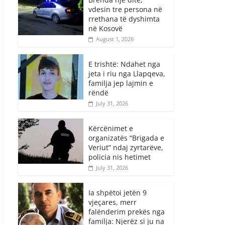
vdesin tre persona në
rrethana të dyshimta
në Kosovë
August 1, 2026
E trishtë: Ndahet nga
jeta i riu nga Llapqeva,
familja jep lajmin e
rëndë
July 31, 2026
Kërcënimet e
organizatës “Brigada e
Veriut” ndaj zyrtarëve,
policia nis hetimet
July 31, 2026
Ia shpëtoi jetën 9
vjeçares, merr
falënderim prekës nga
familja: Njerëz si ju na