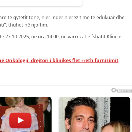
rë të qytetit tonë, njeri ndër njerëzit më të edukuar dhe
ti”, thuhet në njoftim.
të 27.10.2025, në ora 14:00, në varrezat e fshatit Klinë e
ë Onkologji, drejtori i klinikës flet rreth furnizimit