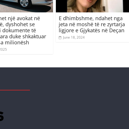
het një avokat në
E dhimbshme, ndahet nga
në, dyshohet se
jeta në moshë të re zyrtarja
oi dokumente të
ligjore e Gjykatës në Deçan
kuara duke shkaktuar
June 18, 2024
a milionësh
 2025