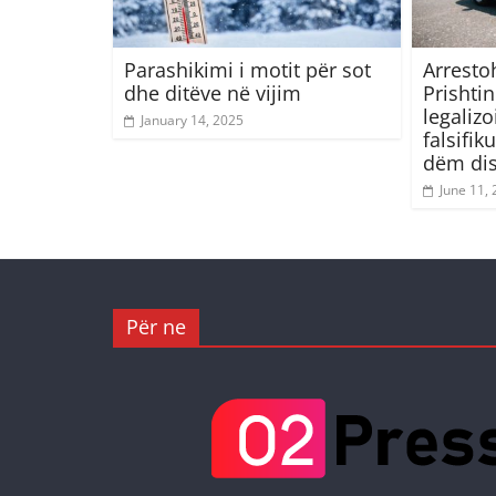
Parashikimi i motit për sot
Arresto
dhe ditëve në vijim
Prishti
legaliz
January 14, 2025
falsifi
dëm dis
June 11,
Për ne