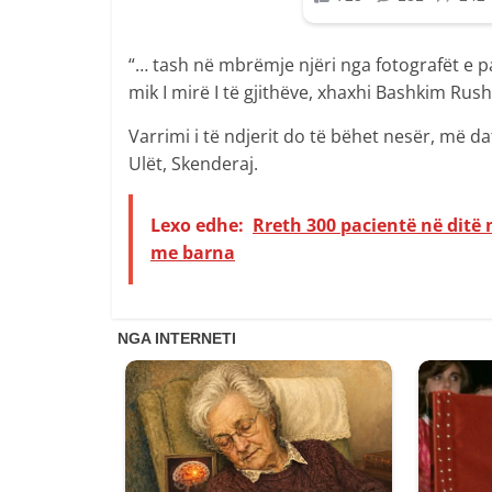
“… tash në mbrëmje njëri nga fotografët e pa
mik I mirë I të gjithëve, xhaxhi Bashkim Rushi
Varrimi i të ndjerit do të bëhet nesër, më da
Ulët, Skenderaj.
Lexo edhe:
Rreth 300 pacientë në ditë n
me barna