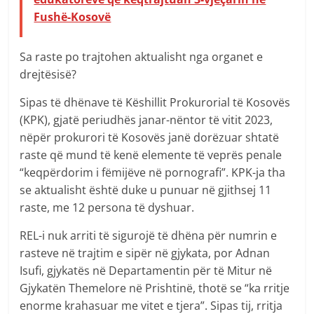
Fushë-Kosovë
Sa raste po trajtohen aktualisht nga organet e
drejtësisë?
Sipas të dhënave të Këshillit Prokurorial të Kosovës
(KPK), gjatë periudhës janar-nëntor të vitit 2023,
nëpër prokurori të Kosovës janë dorëzuar shtatë
raste që mund të kenë elemente të veprës penale
“keqpërdorim i fëmijëve në pornografi”. KPK-ja tha
se aktualisht është duke u punuar në gjithsej 11
raste, me 12 persona të dyshuar.
REL-i nuk arriti të sigurojë të dhëna për numrin e
rasteve në trajtim e sipër në gjykata, por Adnan
Isufi, gjykatës në Departamentin për të Mitur në
Gjykatën Themelore në Prishtinë, thotë se “ka rritje
enorme krahasuar me vitet e tjera”. Sipas tij, rritja