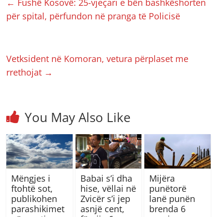
←
Fushë Kosovë: 25-vjeçari e bën bashkëshorten
për spital, përfundon në pranga të Policisë
Vetksident në Komoran, vetura përplaset me
rrethojat
→
You May Also Like
Mëngjes i
Babai s’i dha
Mijëra
ftohtë sot,
hise, vëllai në
punëtorë
publikohen
Zvicër s’i jep
lanë punën
parashikimet
asnjë cent,
brenda 6