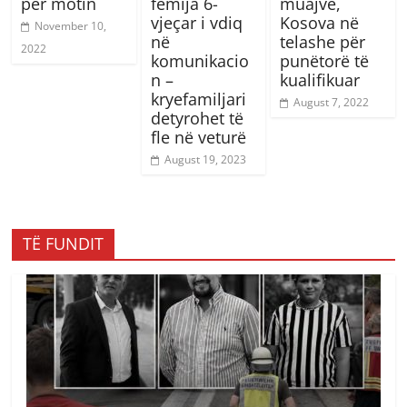
për motin
fëmija 6-
muajve,
vjeçar i vdiq
Kosova në
November 10,
në
telashe për
2022
komunikacio
punëtorë të
n –
kualifikuar
kryefamiljari
August 7, 2022
detyrohet të
fle në veturë
August 19, 2023
TË FUNDIT