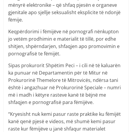
mënyrë elektronike – që shfaq pjesën e organeve
gjenitale apo sjellje seksualisht eksplicite të ndonjë
fëmije.
Keqpërdorimi i fëmijëve në pornografi nënkupton
jo vetëm prodhimin e materialit të tillë, por edhe
shitjen, shpërndarjen, shfaqjen apo promovimin e
pornografisë te fëmijët.
Sipas prokurorit Shpëtim Peci – i cili në të kaluarën
ka punuar në Departamentin për të Mitur në
Prokurorinë Themelore të Mitrovicës, ndërsa tani
është i angazhuar në Prokurorinë Speciale – numri
më i madh i këtyre rasteve kanë të bëjnë me
shfaqjen e pornografisë para fëmijëve.
“Kryesisht nuk kemi pasur raste praktike ku fëmijët
kanë qenë pjesë e videos, më shumë kemi pasur
raste kur fëmijëve u janë shfaqur materialet