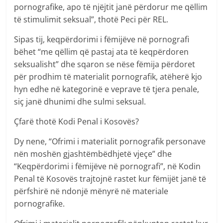
pornografike, apo të njëjtit janë përdorur me qëllim
të stimulimit seksual”, thotë Peci për REL.
Sipas tij, keqpërdorimi i fëmijëve në pornografi
bëhet “me qëllim që pastaj ata të keqpërdoren
seksualisht” dhe sqaron se nëse fëmija përdoret
për prodhim të materialit pornografik, atëherë kjo
hyn edhe në kategorinë e veprave të tjera penale,
siç janë dhunimi dhe sulmi seksual.
Çfarë thotë Kodi Penal i Kosovës?
Dy nene, “Ofrimi i materialit pornografik personave
nën moshën gjashtëmbëdhjetë vjeçe” dhe
“Keqpërdorimi i fëmijëve në pornografi”, në Kodin
Penal të Kosovës trajtojnë rastet kur fëmijët janë të
përfshirë në ndonjë mënyrë në materiale
pornografike.