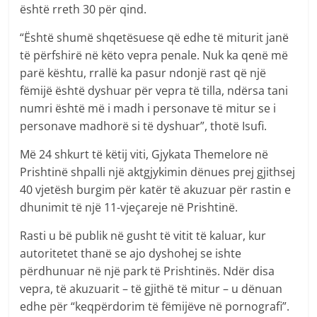
është rreth 30 për qind.
“Është shumë shqetësuese që edhe të miturit janë
të përfshirë në këto vepra penale. Nuk ka qenë më
parë kështu, rrallë ka pasur ndonjë rast që një
fëmijë është dyshuar për vepra të tilla, ndërsa tani
numri është më i madh i personave të mitur se i
personave madhorë si të dyshuar”, thotë Isufi.
Më 24 shkurt të këtij viti, Gjykata Themelore në
Prishtinë shpalli një aktgjykimin dënues prej gjithsej
40 vjetësh burgim për katër të akuzuar për rastin e
dhunimit të një 11-vjeçareje në Prishtinë.
Rasti u bë publik në gusht të vitit të kaluar, kur
autoritetet thanë se ajo dyshohej se ishte
përdhunuar në një park të Prishtinës. Ndër disa
vepra, të akuzuarit – të gjithë të mitur – u dënuan
edhe për “keqpërdorim të fëmijëve në pornografi”.