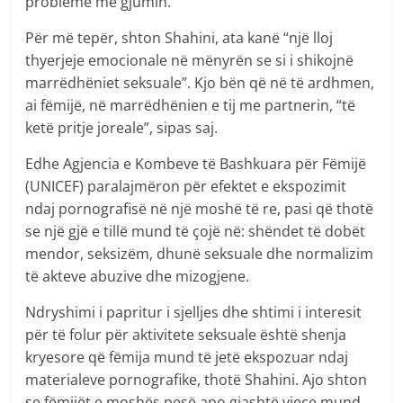
probleme me gjumin.
Për më tepër, shton Shahini, ata kanë “një lloj
thyerjeje emocionale në mënyrën se si i shikojnë
marrëdhëniet seksuale”. Kjo bën që në të ardhmen,
ai fëmijë, në marrëdhënien e tij me partnerin, “të
ketë pritje joreale”, sipas saj.
Edhe Agjencia e Kombeve të Bashkuara për Fëmijë
(UNICEF) paralajmëron për efektet e ekspozimit
ndaj pornografisë në një moshë të re, pasi që thotë
se një gjë e tillë mund të çojë në: shëndet të dobët
mendor, seksizëm, dhunë seksuale dhe normalizim
të akteve abuzive dhe mizogjene.
Ndryshimi i papritur i sjelljes dhe shtimi i interesit
për të folur për aktivitete seksuale është shenja
kryesore që fëmija mund të jetë ekspozuar ndaj
materialeve pornografike, thotë Shahini. Ajo shton
se fëmijët e moshës pesë apo gjashtë vjeçe mund