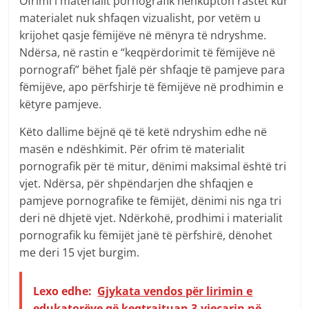
Ofrimi i materialit pornografik nënkupton rastet kur
materialet nuk shfaqen vizualisht, por vetëm u
krijohet qasje fëmijëve në mënyra të ndryshme.
Ndërsa, në rastin e “keqpërdorimit të fëmijëve në
pornografi” bëhet fjalë për shfaqje të pamjeve para
fëmijëve, apo përfshirje të fëmijëve në prodhimin e
këtyre pamjeve.
Këto dallime bëjnë që të ketë ndryshim edhe në
masën e ndëshkimit. Për ofrim të materialit
pornografik për të mitur, dënimi maksimal është tri
vjet. Ndërsa, për shpëndarjen dhe shfaqjen e
pamjeve pornografike te fëmijët, dënimi nis nga tri
deri në dhjetë vjet. Ndërkohë, prodhimi i materialit
pornografik ku fëmijët janë të përfshirë, dënohet
me deri 15 vjet burgim.
Lexo edhe:
Gjykata vendos për lirimin e
edukatorëve që keqtrajtuan 3-vjeçarin në