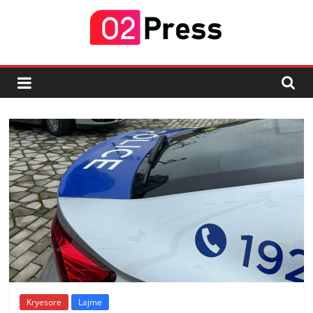
Skip
to
content
02
Press
Lajmi
i
Fundit
Kryesore
Lajme