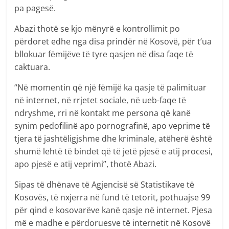
pa pagesë.
Abazi thotë se kjo mënyrë e kontrollimit po
përdoret edhe nga disa prindër në Kosovë, për t’ua
bllokuar fëmijëve të tyre qasjen në disa faqe të
caktuara.
“Në momentin që një fëmijë ka qasje të palimituar
në internet, në rrjetet sociale, në ueb-faqe të
ndryshme, rri në kontakt me persona që kanë
synim pedofilinë apo pornografinë, apo veprime të
tjera të jashtëligjshme dhe kriminale, atëherë është
shumë lehtë të bindet që të jetë pjesë e atij procesi,
apo pjesë e atij veprimi”, thotë Abazi.
Sipas të dhënave të Agjencisë së Statistikave të
Kosovës, të nxjerra në fund të tetorit, pothuajse 99
për qind e kosovarëve kanë qasje në internet. Pjesa
më e madhe e përdoruesve të internetit në Kosovë