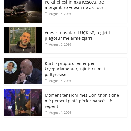
Po ktheheshin nga Kosova, tre
mërgimtarë vdesin në aksident
August 6, 2026
Vdes ish-ushtari i UÇK-së, u gjet i
plagosur me armë zjarri
August 6, 2026
Kurti s’propozoi emër për
kryeparlamentar, Gjini: Kulmi i
paftyrësisë
August 6, 2026
Moment tensioni mes Don Xhonit dhe
një personi gjatë përformancës së
reperit
August 4, 2026