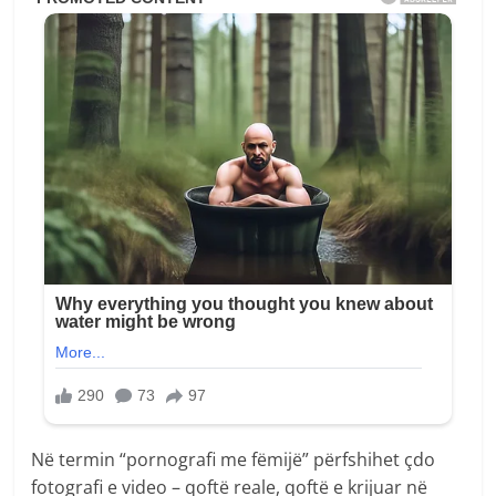
Në termin “pornografi me fëmijë” përfshihet çdo
fotografi e video – qoftë reale, qoftë e krijuar në