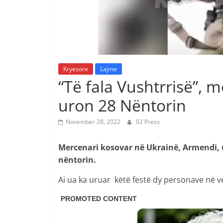
Kryesore
Lajme
“Të fala Vushtrrisë”, 
uron 28 Nëntorin
November 28, 2022
02 Press
Mercenari kosovar në Ukrainë, Armendi, u
nëntorin.
Ai ua ka uruar këtë festë dy personave në v