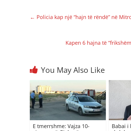
←
Policia kap një “hajn të rëndë” në Mit
Kapen 6 hajna të “frikshëm
You May Also Like
E tmerrshme: Vajza 10-
Babai i