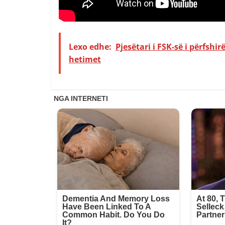
Lexo edhe:
Pjesëtari i FSK-së i përfshi
hetimet