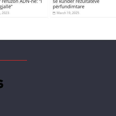
 refuzon ADN-në: “I
së kundër rezultateve
gjallë”
përfundimtare
8, 2023
March 19, 2025