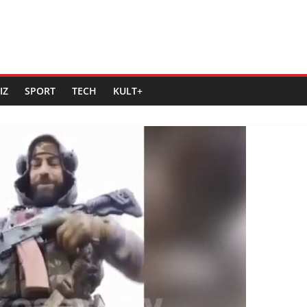
IZ
SPORT
TECH
KULT+