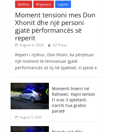
Ballina
Kryesore
Lajme
Moment tensioni mes Don
Xhonit dhe një personi
gjatë përformancës së
reperit
August 4, 2026
02 Press
Reperi i njohur, Don Xhoni, ka përjetuar
një moment të tensionuar gjatë
performancës së tij në Gjakovë, si pjesë e
Momenti tmerri në
Rahovec: Hajni tenton
t’i vras 3 qytetarë,
s’arriti t’ua grabis
paratë
August 3, 2026
Brenda një dite,