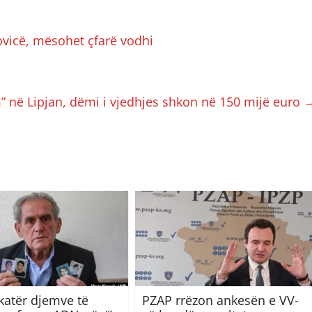
rovicë, mësohet çfarë vodhi
” në Lipjan, dëmi i vjedhjes shkon në 150 mijë euro
 katër djemve të
PZAP rrëzon ankesën e VV-