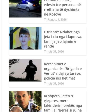
vdesin tre persona në
rrethana të dyshimta
në Kosovë
August 1, 2026
E trishtë: Ndahet nga
jeta i riu nga Llapqeva,
familja jep lajmin e
rëndë
July 31, 2026
Kërcënimet e
organizatës “Brigada e
Veriut” ndaj zyrtarëve,
policia nis hetimet
July 31, 2026
Ia shpëtoi jetën 9
vjeçares, merr
falënderim prekës nga
familja: Njerëz si ju na