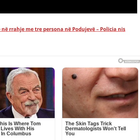
rë në rrahje me tre persona në Podujevë – Policia nis