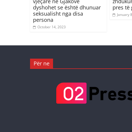
vjeçare në Gjakovë
zhdukur
dyshohet se është dhunuar
pres të 
seksualisht nga disa
January 
persona
October 14, 2023
Për ne