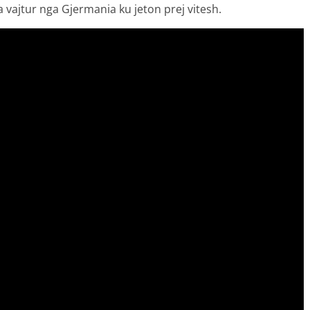
ka vajtur nga Gjermania ku jeton prej vitesh.