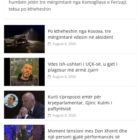
humbën jetën tre mërgimtarë nga Komogllava e Ferizajt,
teksa po ktheheshin
Po ktheheshin nga Kosova, tre
mërgimtarë vdesin në aksident
August 6, 2026
Vdes ish-ushtari i UÇK-së, u gjet i
plagosur me armë zjarri
August 6, 2026
Kurti s’propozoi emër për
kryeparlamentar, Gjini: Kulmi i
paftyrësisë
August 6, 2026
Moment tensioni mes Don Xhonit dhe
një personi gjatë përformancës së