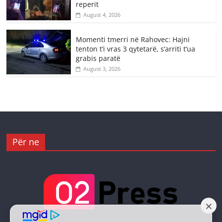
reperit
August 4, 2026
Momenti tmerri në Rahovec: Hajni
tenton t’i vras 3 qytetarë, s’arriti t’ua
grabis paratë
August 3, 2026
Për ne