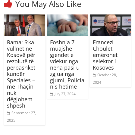
You May Also Like
Rama: S’ka
Foshnja 7
Francezi
vullnet në
muajshe
Choulet
Kosovë për
gjendet e
emërohet
rezolutë të
vdekur nga
selektor i
përbashkët
nëna pasi u
Kosovës
kundër
zgjua nga
October 28,
Speciales –
gjumi, Policia
2024
me Thaçin
nis hetime
nuk
July 27, 2024
dëgjohem
shpesh
September 27,
2025