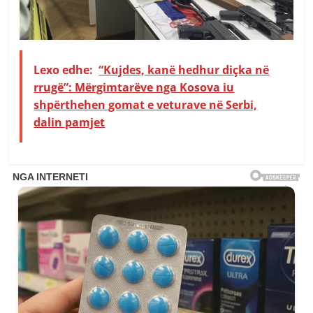
Lexo edhe:
“Kujdes, kanë hedhur diçka në
rrugë”: Mërgimtarëve nga Kosova iu
shpërthehen gomat e veturave në Serbi,
dalin pamjet