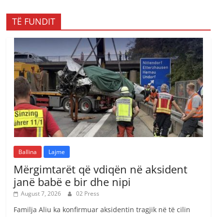
TË FUNDIT
Ballina
Lajme
Mërgimtarët që vdiqën në aksident
janë babë e bir dhe nipi
August 7, 2026
02 Press
Familja Aliu ka konfirmuar aksidentin tragjik në të cilin