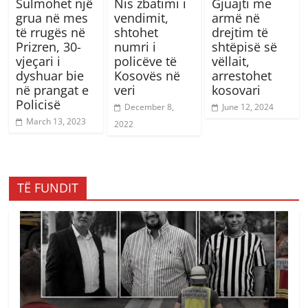
Sulmohet një
Nis zbatimi i
Gjuajti me
grua në mes
vendimit,
armë në
të rrugës në
shtohet
drejtim të
Prizren, 30-
numri i
shtëpisë së
vjeçari i
policëve të
vëllait,
dyshuar bie
Kosovës në
arrestohet
në prangat e
veri
kosovari
Policisë
December 8,
June 12, 2024
March 13, 2023
2022
TË FUNDIT