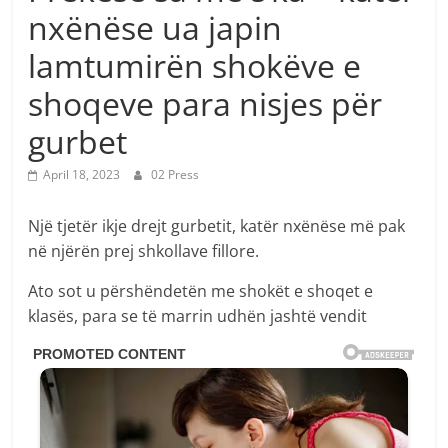
nxënëse ua japin
lamtumirën shokëve e
shoqeve para nisjes për
gurbet
April 18, 2023
02 Press
Një tjetër ikje drejt gurbetit, katër nxënëse më pak
në njërën prej shkollave fillore.
Ato sot u përshëndetën me shokët e shoqet e
klasës, para se të marrin udhën jashtë vendit