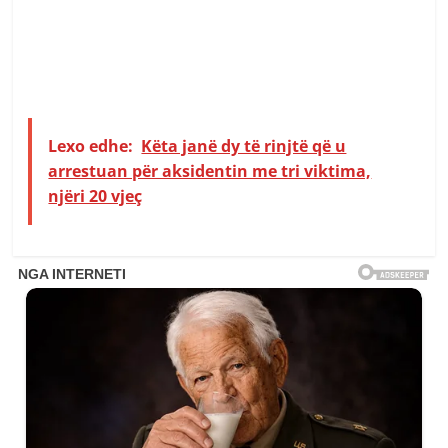
Lexo edhe:
Këta janë dy të rinjtë që u
arrestuan për aksidentin me tri viktima,
njëri 20 vjeç