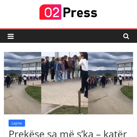
Skip
to
content
02
Press
Lajmi
i
Fundit
Lajme
Prekëse sa më s’ka – katër