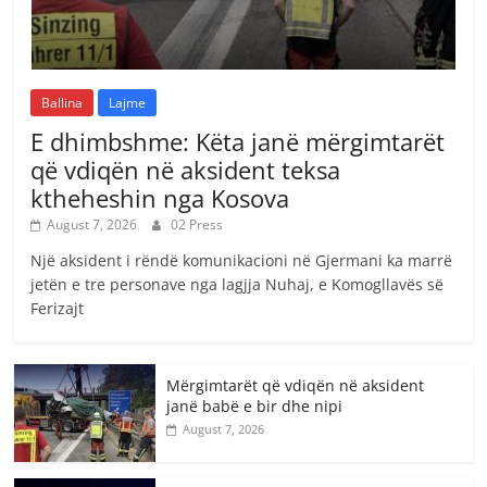
Ballina
Lajme
E dhimbshme: Këta janë mërgimtarët
që vdiqën në aksident teksa
ktheheshin nga Kosova
August 7, 2026
02 Press
Një aksident i rëndë komunikacioni në Gjermani ka marrë
jetën e tre personave nga lagjja Nuhaj, e Komogllavës së
Ferizajt
Mërgimtarët që vdiqën në aksident
janë babë e bir dhe nipi
August 7, 2026