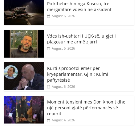
Po ktheheshin nga Kosova, tre
mërgimtarë vdesin në aksident
August 6, 2026
Vdes ish-ushtari i UÇK-së, u gjet i
plagosur me armë zjarri
August 6, 2026
Kurti s’propozoi emër për
kryeparlamentar, Gjini: Kulmi i
paftyrësisë
August 6, 2026
Moment tensioni mes Don Xhonit dhe
një personi gjatë përformancës së
reperit
August 4, 2026