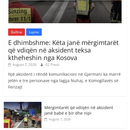
Ballina
Lajme
E dhimbshme: Këta janë mërgimtarët
që vdiqën në aksident teksa
ktheheshin nga Kosova
August 7, 2026
02 Press
Një aksident i rëndë komunikacioni në Gjermani ka marrë
jetën e tre personave nga lagjja Nuhaj, e Komogllavës së
Ferizajt
Mërgimtarët që vdiqën në aksident
janë babë e bir dhe nipi
August 7, 2026