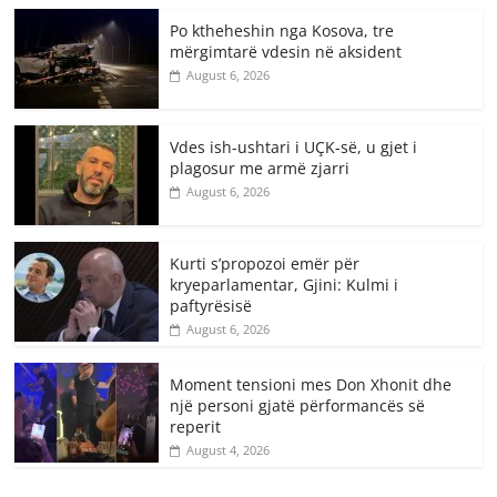
Po ktheheshin nga Kosova, tre
mërgimtarë vdesin në aksident
August 6, 2026
Vdes ish-ushtari i UÇK-së, u gjet i
plagosur me armë zjarri
August 6, 2026
Kurti s’propozoi emër për
kryeparlamentar, Gjini: Kulmi i
paftyrësisë
August 6, 2026
Moment tensioni mes Don Xhonit dhe
një personi gjatë përformancës së
reperit
August 4, 2026