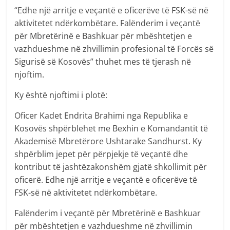
“Edhe një arritje e veçantë e oficerëve të FSK-së në
aktivitetet ndërkombëtare. Falënderim i veçantë
për Mbretërinë e Bashkuar për mbështetjen e
vazhdueshme në zhvillimin profesional të Forcës së
Sigurisë së Kosovës” thuhet mes të tjerash në
njoftim.
Ky është njoftimi i plotë:
Oficer Kadet Endrita Brahimi nga Republika e
Kosovës shpërblehet me Bexhin e Komandantit të
Akademisë Mbretërore Ushtarake Sandhurst. Ky
shpërblim jepet për përpjekje të veçantë dhe
kontribut të jashtëzakonshëm gjatë shkollimit për
oficerë. Edhe një arritje e veçantë e oficerëve të
FSK-së në aktivitetet ndërkombëtare.
Falënderim i veçantë për Mbretërinë e Bashkuar
për mbështetjen e vazhdueshme në zhvillimin