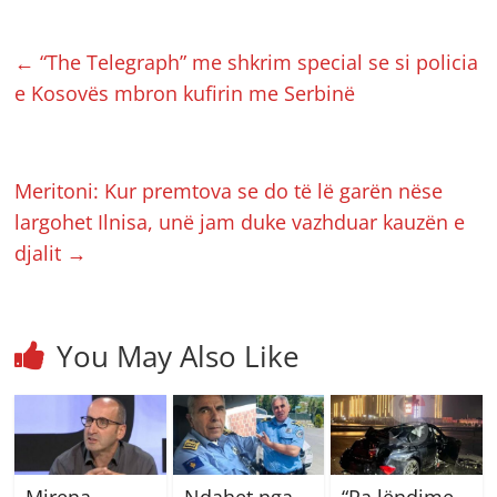
←
“The Telegraph” me shkrim special se si policia
e Kosovës mbron kufirin me Serbinë
Meritoni: Kur premtova se do të lë garën nëse
largohet Ilnisa, unë jam duke vazhduar kauzën e
djalit
→
You May Also Like
Mirena
Ndahet nga
“Pa lëndime,