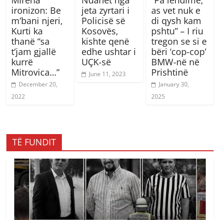
ironizon: Be
jeta zyrtari i
as vet nuk e
m’bani njeri,
Policisë së
di qysh kam
Kurti ka
Kosovës,
pshtu” – I riu
thanë “sa
kishte qenë
tregon se si e
t’jam gjallë
edhe ushtar i
bëri ‘cop-cop’
kurrë
UÇK-së
BMW-në në
Mitrovica…”
Prishtinë
June 11, 2023
December 20,
January 30,
2022
2025
TË FUNDIT