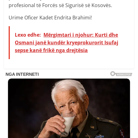
profesional të Forcës së Sigurisë së Kosovës.
Urime Oficer Kadet Endrita Brahimi!
Lexo edhe:
Mërgimtari i njohur: Kurti dhe
Osmani janë kundër kryeprokurorit Isufaj
sepse kanë frikë nga drejtësia