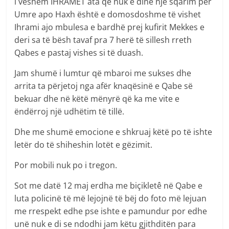
i veshëm IHRAMET ata që nuk e dinë një sqarim për
Umre apo Haxh është e domosdoshme të vishet
Ihrami ajo mbulesa e bardhë prej kufirit Mekkes e
deri sa të bësh tavaf pra 7 herë të sillesh rreth
Qabes e pastaj vishes si të duash.
Jam shumë i lumtur që mbaroi me sukses dhe
arrita ta përjetoj nga afër knaqësinë e Qabe së
bekuar dhe në këtë mënyrë që ka me vite e
ëndërroj një udhëtim të tillë.
Dhe me shumë emocione e shkruaj këtë po të ishte
letër do të shiheshin lotët e gëzimit.
Por mobili nuk po i tregon.
Sot me datë 12 maj erdha me biçikletê në Qabe e
luta policinë të më lejojnë të bëj do foto më lejuan
me rrespekt edhe pse ishte e pamundur por edhe
unë nuk e di se ndodhi jam këtu gjithditën para