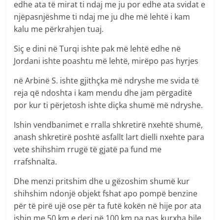
edhe ata të mirat ti ndaj me ju por edhe ata svidat e
njëpasnjëshme ti ndaj me ju dhe më lehtë i kam
kalu me përkrahjen tuaj.
Siç e dini në Turqi ishte pak më lehtë edhe në
Jordani ishte poashtu më lehtë, mirëpo pas hyrjes
në Arbinë S. ishte gjithçka më ndryshe me svida të
reja që ndoshta i kam mendu dhe jam përgaditë
por kur ti përjetosh ishte diçka shumë më ndryshe.
Ishin vendbanimet e rralla shkretirë nxehtë shumë,
anash shkretirë poshtë asfallt lart dielli nxehte para
vete shihshim rrugë të gjatë pa fund me
rrafshnalta.
Dhe menzi pritshim dhe u gëzoshim shumë kur
shihshim ndonjë objekt fshat apo pompë benzine
për të pirë ujë ose për ta futë kokën në hije por ata
ishin me 50 km e deri në 100 km pa pas kurxha bile