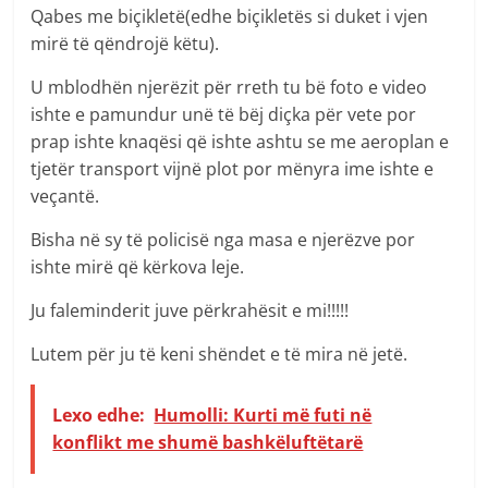
Qabes me biçikletë(edhe biçikletës si duket i vjen
mirë të qëndrojë këtu).
U mblodhën njerëzit për rreth tu bë foto e video
ishte e pamundur unë të bëj diçka për vete por
prap ishte knaqësi që ishte ashtu se me aeroplan e
tjetër transport vijnë plot por mënyra ime ishte e
veçantë.
Bisha në sy të policisë nga masa e njerëzve por
ishte mirë që kërkova leje.
Ju faleminderit juve përkrahësit e mi!!!!!
Lutem për ju të keni shëndet e të mira në jetë.
Lexo edhe:
Humolli: Kurti më futi në
konflikt me shumë bashkëluftëtarë