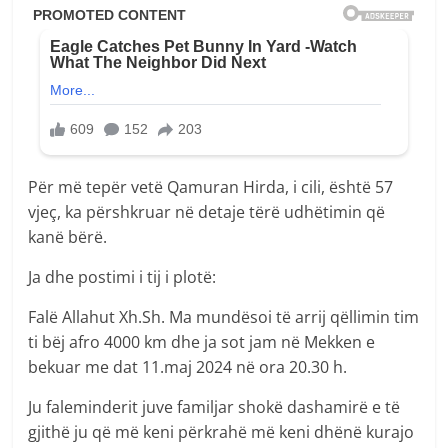
Për më tepër vetë Qamuran Hirda, i cili, është 57
vjeç, ka përshkruar në detaje tërë udhëtimin që
kanë bërë.
Ja dhe postimi i tij i plotë:
Falë Allahut Xh.Sh. Ma mundësoi të arrij qëllimin tim
ti bëj afro 4000 km dhe ja sot jam në Mekken e
bekuar me dat 11.maj 2024 në ora 20.30 h.
Ju faleminderit juve familjar shokë dashamirë e të
gjithë ju që më keni përkrahë më keni dhënë kurajo