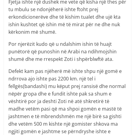
Fjetja ishte një dushek me vete që kisha një thes për
tu mbulu se ndonjëherë ishte ftoht prej
erkondicionerëve dhe të kishim tualet dhe ujë kta
ishin kushtet që ishin më të mirat për ne dhe nuk
kërkonim më shumë.
Por njerëzit kudo që u ndalshim ishin të huajt
punëtorë që punoshin në Arabi na ndihmojshin
shumë dhe me rrespekt Zoti i shpërblwftë ata.
Defekt kam pas njëherë më ishte shpu një gomë e
ndrrova ajo ishte pas 2200 km. një tel i
fellgës(bandashi) mu këput prej ransisë dhe normal
nëpër gropa dhe e fundit ishte pak sa shum e
vështirë por ja deshti Zoti në atë shkretirë të
madhe vetëm pasi që ma shpoi gomën e mastë të
jashtmen e të mbrendshmën me një birë sa gishti
dhe vetëm 500 m kishte një gomister shkova ma
ngjiti gomën e jashtme se përndryshe ishte e