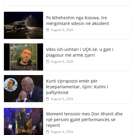
Po ktheheshin nga Kosova, tre
mërgimtarë vdesin në aksident
August 6, 2026
Vdes ish-ushtari i UÇK-së, u gjet i
plagosur me armë zjarri
August 6, 2026
Kurti s’propozoi emër për
kryeparlamentar, Gjini: Kulmi i
paftyrësisë
August 6, 2026
Moment tensioni mes Don Xhonit dhe
një personi gjatë përformancës së
reperit
August 4, 2026