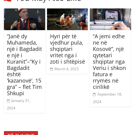
“Janë dy
Hyri për të
“A jemi edhe
Muhameda,
vjedhur pula,
ne në
një i Bagdadit
shqiptari
Kosovë”, një
e një i
vritet nga i
qytetari
Kuranit”–“Ky i
zoti i shtëpisë
shqiptar nga
Bagdadit
Veriu i shkon
March 4, 2023
është
fatura e
‘kazanovë’, 15
rrymës në
gra” – flet Tim
cirilikë
Shkupi
September 18,
January 31,
2024
2024