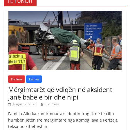
TË FUNDIT
Ballina
Lajme
Mërgimtarët që vdiqën në aksident
janë babë e bir dhe nipi
August 7, 2026
02 Press
Familja Aliu ka konfirmuar aksidentin tragjik në të cilin
humbën jetën tre mërgimtarë nga Komogllava e Ferizajt,
teksa po ktheheshin