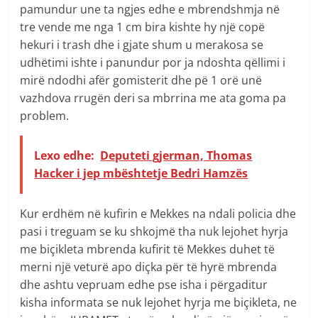
pamundur une ta ngjes edhe e mbrendshmja në
tre vende me nga 1 cm bira kishte hy një copë
hekuri i trash dhe i gjate shum u merakosa se
udhëtimi ishte i panundur por ja ndoshta qëllimi i
mirë ndodhi afër gomisterit dhe pë 1 orë unë
vazhdova rrugën deri sa mbrrina me ata goma pa
problem.
Lexo edhe:
Deputeti gjerman, Thomas
Hacker i jep mbështetje Bedri Hamzës
Kur erdhëm në kufirin e Mekkes na ndali policia dhe
pasi i treguam se ku shkojmë tha nuk lejohet hyrja
me biçikleta mbrenda kufirit të Mekkes duhet të
merni një veturë apo diçka për të hyrë mbrenda
dhe ashtu vepruam edhe pse isha i përgaditur
kisha informata se nuk lejohet hyrja me biçikleta, ne