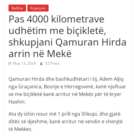
Ballina
Kryesore
Pas 4000 kilometrave
udhëtim me biçikletë,
shkupjani Qamuran Hirda
arrin në Mekë
May 13, 2024
02 Press
Qamuran Hirda dhe bashkudhëtari i tij, Adem Aljiq
nga Graçanica, Bosnje e Hercegovinë, kanë njoftuar
se me biçikletë kanë arritur në Mekës për të kryer
Haxhin.
Ata dy ishin nisur më 1 prill nga Shkupi, dhe gjatë
ditës së djeshme, kanë arritur në vendin e shenjtë
të Mekkes.