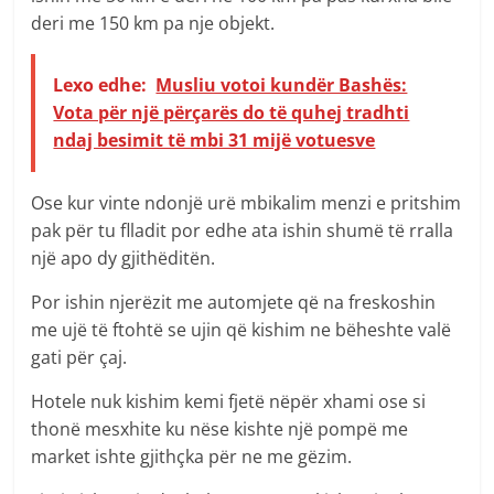
deri me 150 km pa nje objekt.
Lexo edhe:
Musliu votoi kundër Bashës:
Vota për një përçarës do të quhej tradhti
ndaj besimit të mbi 31 mijë votuesve
Ose kur vinte ndonjë urë mbikalim menzi e pritshim
pak për tu flladit por edhe ata ishin shumë të rralla
një apo dy gjithëditën.
Por ishin njerëzit me automjete që na freskoshin
me ujë të ftohtë se ujin që kishim ne bëheshte valë
gati për çaj.
Hotele nuk kishim kemi fjetë nëpër xhami ose si
thonë mesxhite ku nëse kishte një pompë me
market ishte gjithçka për ne me gëzim.