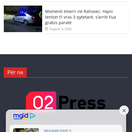
Momenti tmerri në Rahovec: Hajni
tenton t’i vras 3 qytetarë, s’arriti t’ua
grabis paratë
August 3, 2026
Për ne