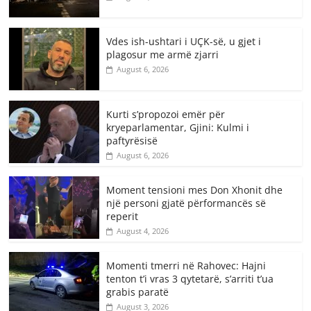
Vdes ish-ushtari i UÇK-së, u gjet i
plagosur me armë zjarri
August 6, 2026
Kurti s’propozoi emër për
kryeparlamentar, Gjini: Kulmi i
paftyrësisë
August 6, 2026
Moment tensioni mes Don Xhonit dhe
një personi gjatë përformancës së
reperit
August 4, 2026
Momenti tmerri në Rahovec: Hajni
tenton t’i vras 3 qytetarë, s’arriti t’ua
grabis paratë
August 3, 2026