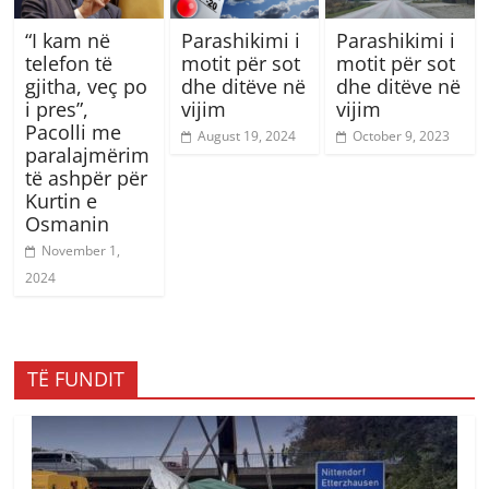
“I kam në
Parashikimi i
Parashikimi i
telefon të
motit për sot
motit për sot
gjitha, veç po
dhe ditëve në
dhe ditëve në
i pres”,
vijim
vijim
Pacolli me
August 19, 2024
October 9, 2023
paralajmërim
të ashpër për
Kurtin e
Osmanin
November 1,
2024
TË FUNDIT