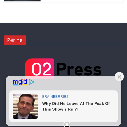
Për ne
Copyright © 2026
02 Press
. All rights reserved.
Theme:
ColorMag
by ThemeGrill. Powered by
WordPress
.