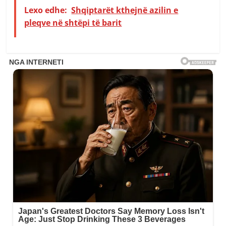
Lexo edhe:
Shqiptarët kthejnë azilin e
pleqve në shtëpi të barit