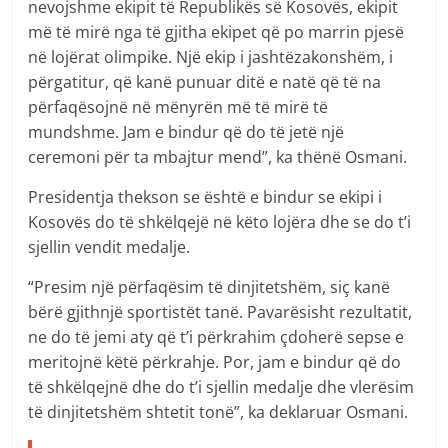
nevojshme ekipit të Republikës së Kosovës, ekipit
më të mirë nga të gjitha ekipet që po marrin pjesë
në lojërat olimpike. Një ekip i jashtëzakonshëm, i
përgatitur, që kanë punuar ditë e natë që të na
përfaqësojnë në mënyrën më të mirë të
mundshme. Jam e bindur që do të jetë një
ceremoni për ta mbajtur mend”, ka thënë Osmani.
Presidentja thekson se është e bindur se ekipi i
Kosovës do të shkëlqejë në këto lojëra dhe se do t’i
sjellin vendit medalje.
“Presim një përfaqësim të dinjitetshëm, siç kanë
bërë gjithnjë sportistët tanë. Pavarësisht rezultatit,
ne do të jemi aty që t’i përkrahim çdoherë sepse e
meritojnë këtë përkrahje. Por, jam e bindur që do
të shkëlqejnë dhe do t’i sjellin medalje dhe vlerësim
të dinjitetshëm shtetit tonë”, ka deklaruar Osmani.