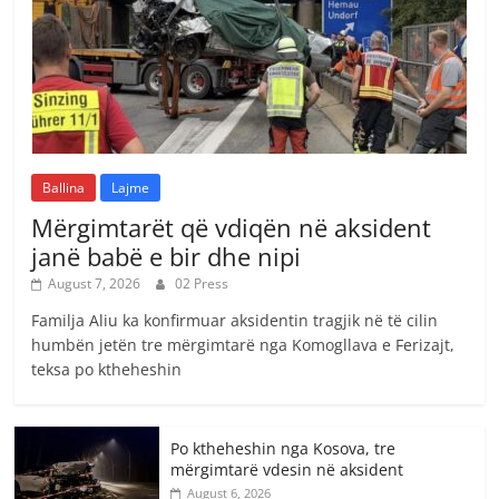
Ballina
Lajme
Mërgimtarët që vdiqën në aksident
janë babë e bir dhe nipi
August 7, 2026
02 Press
Familja Aliu ka konfirmuar aksidentin tragjik në të cilin
humbën jetën tre mërgimtarë nga Komogllava e Ferizajt,
teksa po ktheheshin
Po ktheheshin nga Kosova, tre
mërgimtarë vdesin në aksident
August 6, 2026