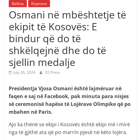
Ballina
Kryesore
Osmani në mbështetje të
ekipit të Kosovës: E
bindur që do të
shkëlqejnë dhe do të
sjellin medalje
July 26, 2024
02 Press
Presidentja Vjosa Osmani është lajmëruar në
faqen e saj në Facebook, pak minuta para nisjes
së ceremonisë hapëse të Lojërave Olimpike që po
mbahen në Paris.
Ajo ka thënë se ekipi i Kosovës është ekipi më i mirë
nga të gjithë ata që po marrin pjesë në këto lojëra.