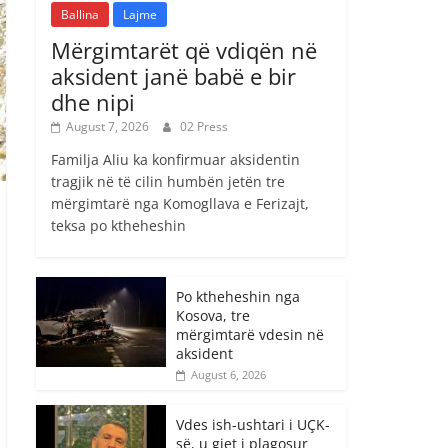
Ballina
Lajme
Mërgimtarët që vdiqën në
aksident janë babë e bir
dhe nipi
August 7, 2026
02 Press
Familja Aliu ka konfirmuar aksidentin
tragjik në të cilin humbën jetën tre
mërgimtarë nga Komogllava e Ferizajt,
teksa po ktheheshin
Po ktheheshin nga
Kosova, tre
mërgimtarë vdesin në
aksident
August 6, 2026
Vdes ish-ushtari i UÇK-
së, u gjet i plagosur