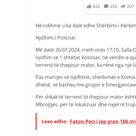
Në ndihmë u ka dalë edhe Shërbimi i Kërkim
Njoftimi i Policisë:
Më datë 26.07.2024, rreth orës 17:10, Salla 
njoftim se 1 shtetas kosovar, në vendin e q
terrenit të thepisur malor, ka rënë nga një 
Pas marrjes së njoftimit, shërbimet e Komisar
dhënë, së bashku me grupin e Emergjencave 
Për shkak të terrenit të thepisur malor ësht
Mbrojtjes, për të lokalizuar dhe nxjerrë tru
Lexo edhe:
Faton Peci i jep gran 100 mi