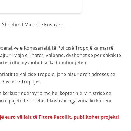
-Shpëtimit Malor të Kosovës.
Operative e Komisariatit të Policisë Tropojë ka marrë
uajtur “Maja e Thatë”, Valbonë, dyshohet se për shkak të
lartësi dhe dyshohet se ka humbur jetën.
iatit të Policisë Tropojë, janë nisur drejt adresës së
Civile të Tropojës.
ë kërkuar ndërhyrja me helikopterin e Ministrisë së
pin e pajetë të shtetasit kosovar nga zona ku ka rënë
jë euro vëllait të Fitore Pacollit, publikohet projekti