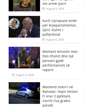
me armë zjarri
August 6, 2026
Kurti s’propozoi emër
për kryeparlamentar,
Gjini: Kulmi i
paftyrësisë
August 6, 2026
Moment tensioni mes
Don Xhonit dhe një
personi gjatë
përformancës së
reperit
August 4, 2026
Momenti tmerri në
Rahovec: Hajni tenton
t’i vras 3 qytetarë,
s’arriti t’ua grabis
paratë