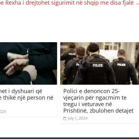
e Rexha i drejtohet sigurimit në shqip me disa fjalë
het i dyshuari që
Polici e denoncon 25-
e thikë një person në
vjeçarin për ngacmim te
tregu i veturave në
Prishtinë, zbulohen detajet
2024
July 1, 2024