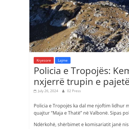
Kryesore
Lajme
Policia e Tropojës: Ke
nxjerrë trupin e pajetë
July 26, 2024
02 Press
Policia e Tropojës ka dal me njoftim lidhur
quajtur “Maja e Thatë” në Valbonë. Sipas pol
Ndërkohë, shërbimet e komisariatit janë ni