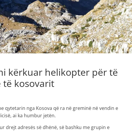
mi kërkuar helikopter për të
 të kosovarit
 me qytetarin nga Kosova që ra në greminë në vendin e
icisë, ai ka humbur jetën.
sur drejt adresës së dhënë, së bashku me grupin e