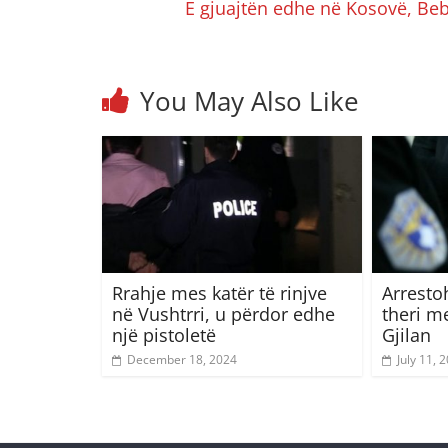
E gjuajtën edhe në Kosovë, Beb
You May Also Like
Rrahje mes katër të rinjve
Arresto
në Vushtrri, u përdor edhe
theri m
një pistoletë
Gjilan
December 18, 2024
July 11, 