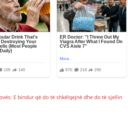
vës: E bindur që do të shkëlqejnë dhe do të sjellin