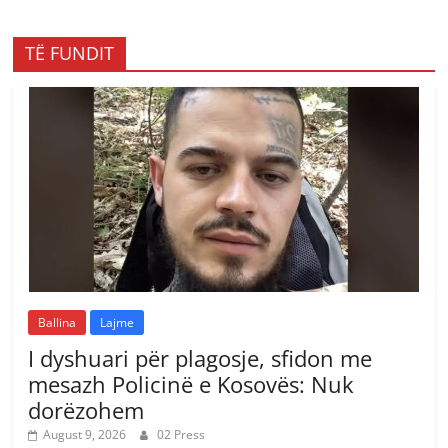
TË FUNDIT
Ballina
Lajme
I dyshuari për plagosje, sfidon me
mesazh Policinë e Kosovës: Nuk
dorëzohem
August 9, 2026
02 Press