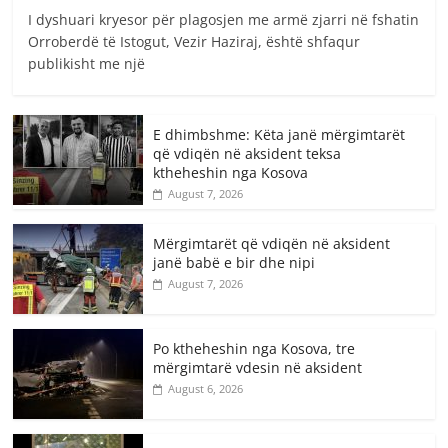
I dyshuari kryesor për plagosjen me armë zjarri në fshatin
Orroberdë të Istogut, Vezir Haziraj, është shfaqur
publikisht me një
E dhimbshme: Këta janë mërgimtarët
që vdiqën në aksident teksa
ktheheshin nga Kosova
August 7, 2026
Mërgimtarët që vdiqën në aksident
janë babë e bir dhe nipi
August 7, 2026
Po ktheheshin nga Kosova, tre
mërgimtarë vdesin në aksident
August 6, 2026