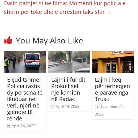
Dalin pamjet si në filma: Momenti kur policia e
shtrin për toke dhe e arreston taksistin
→
You May Also Like
E çuditshme:
Lajmi i fundit:
Lajm i keq
Policia rastis
Rrokulliset
për tërheqjen
dy persona të
një kamion
e parave nga
lënduar në
në Radac
Trusti
veri, njëri në
April 19, 2023
December 21,
gjendje të
2022
rëndë
April 26, 2023