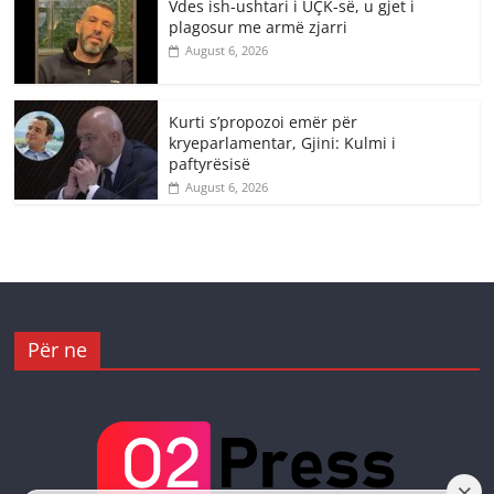
Vdes ish-ushtari i UÇK-së, u gjet i
plagosur me armë zjarri
August 6, 2026
Kurti s’propozoi emër për
kryeparlamentar, Gjini: Kulmi i
paftyrësisë
August 6, 2026
Për ne