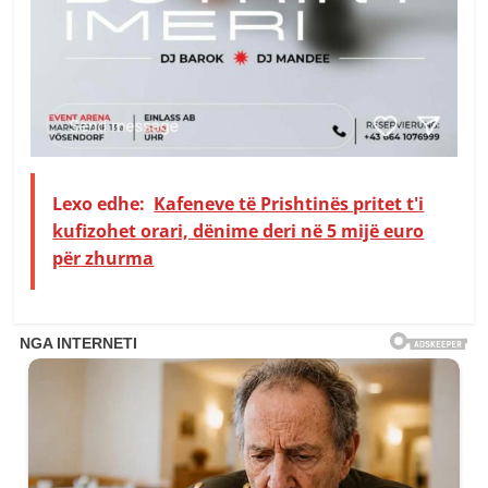
Lexo edhe:
Kafeneve të Prishtinës pritet t'i
kufizohet orari, dënime deri në 5 mijë euro
për zhurma