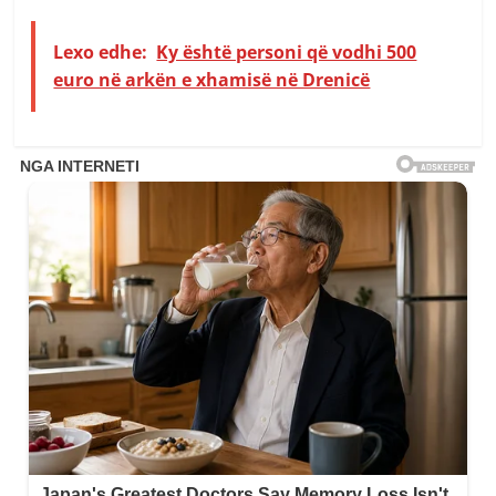
Lexo edhe:
Ky është personi që vodhi 500
euro në arkën e xhamisë në Drenicë