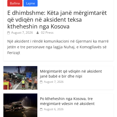
Ballina
Lajme
E dhimbshme: Këta janë mërgimtarët
që vdiqën në aksident teksa
ktheheshin nga Kosova
August 7, 2026
02 Press
Një aksident i rëndë komunikacioni në Gjermani ka marrë
jetën e tre personave nga lagjja Nuhaj, e Komogllavës së
Ferizajt
Mërgimtarët që vdiqën në aksident
janë babë e bir dhe nipi
August 7, 2026
Po ktheheshin nga Kosova, tre
mërgimtarë vdesin në aksident
August 6, 2026