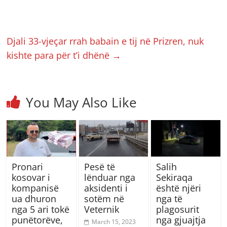
Djali 33-vjeçar rrah babain e tij në Prizren, nuk
kishte para për t’i dhënë
→
You May Also Like
Pronari
Pesë të
Salih
kosovar i
lënduar nga
Sekiraqa
kompanisë
aksidenti i
është njëri
ua dhuron
sotëm në
nga të
nga 5 ari tokë
Veternik
plagosurit
punëtorëve,
nga gjuajtja
March 15, 2023