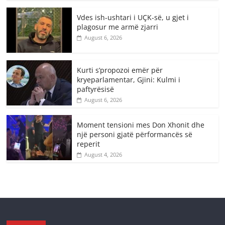
Vdes ish-ushtari i UÇK-së, u gjet i
plagosur me armë zjarri
August 6, 2026
Kurti s’propozoi emër për
kryeparlamentar, Gjini: Kulmi i
paftyrësisë
August 6, 2026
Moment tensioni mes Don Xhonit dhe
një personi gjatë përformancës së
reperit
August 4, 2026