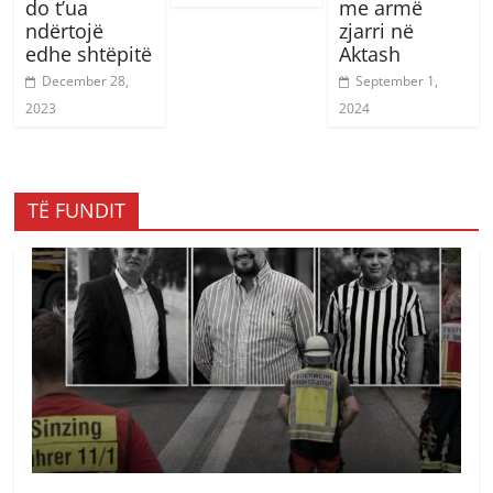
do t’ua
me armë
ndërtojë
zjarri në
edhe shtëpitë
Aktash
December 28,
September 1,
2023
2024
TË FUNDIT