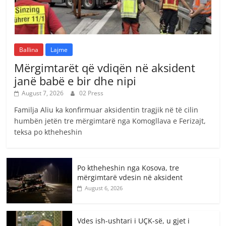
Ballina
Lajme
Mërgimtarët që vdiqën në aksident
janë babë e bir dhe nipi
August 7, 2026
02 Press
Familja Aliu ka konfirmuar aksidentin tragjik në të cilin
humbën jetën tre mërgimtarë nga Komogllava e Ferizajt,
teksa po ktheheshin
Po ktheheshin nga Kosova, tre
mërgimtarë vdesin në aksident
August 6, 2026
Vdes ish-ushtari i UÇK-së, u gjet i