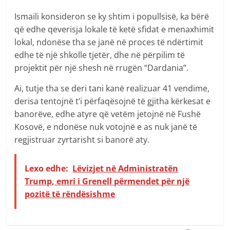
Ismaili konsideron se ky shtim i popullsisë, ka bërë
që edhe qeverisja lokale të ketë sfidat e menaxhimit
lokal, ndonëse tha se janë në proces të ndërtimit
edhe të një shkolle tjetër, dhe në përpilim të
projektit për një shesh në rrugën “Dardania”.
Ai, tutje tha se deri tani kanë realizuar 41 vendime,
derisa tentojnë t’i përfaqësojnë të gjitha kërkesat e
banorëve, edhe atyre që vetëm jetojnë në Fushë
Kosovë, e ndonëse nuk votojnë e as nuk janë të
regjistruar zyrtarisht si banorë aty.
Lexo edhe:
Lëvizjet në Administratën
Trump, emri i Grenell përmendet për një
pozitë të rëndësishme