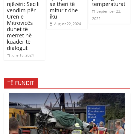
njëzëri: Secili
se theri të
temperaturat
vendim për
miturit dhe
September 22,
Urën e
iku
2022
Mitrovicës
August 22, 2024
duhet të
merret në
kuadër të
dialogut
June 18, 2024
TË FUNDIT