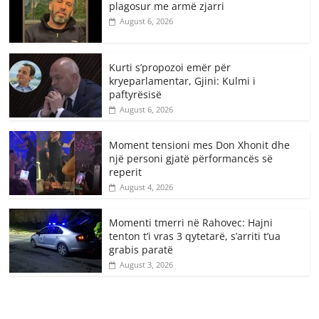
plagosur me armë zjarri
August 6, 2026
Kurti s’propozoi emër për
kryeparlamentar, Gjini: Kulmi i
paftyrësisë
August 6, 2026
Moment tensioni mes Don Xhonit dhe
një personi gjatë përformancës së
reperit
August 4, 2026
Momenti tmerri në Rahovec: Hajni
tenton t’i vras 3 qytetarë, s’arriti t’ua
grabis paratë
August 3, 2026