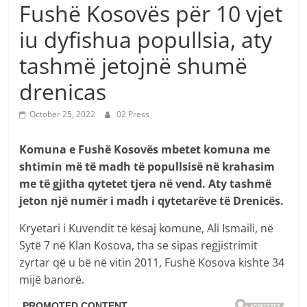
Fushë Kosovës për 10 vjet
iu dyfishua popullsia, aty
tashmë jetojnë shumë
drenicas
October 25, 2022
02 Press
Komuna e Fushë Kosovës mbetet komuna me
shtimin më të madh të popullsisë në krahasim
me të gjitha qytetet tjera në vend. Aty tashmë
jeton një numër i madh i qytetarëve të Drenicës.
Kryetari i Kuvendit të kësaj komune, Ali Ismaili, në
Sytë 7 në Klan Kosova, tha se sipas regjistrimit
zyrtar që u bë në vitin 2011, Fushë Kosova kishte 34
mijë banorë.