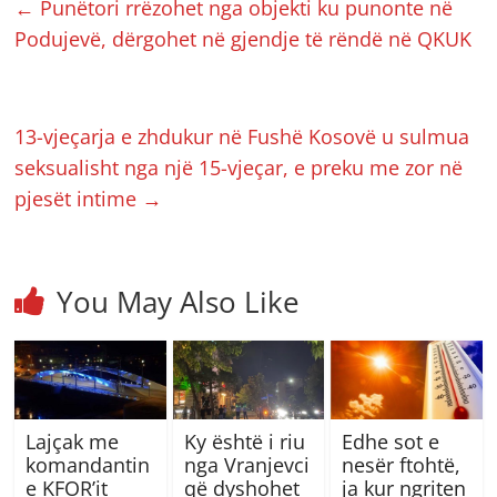
←
Punëtori rrëzohet nga objekti ku punonte në
Podujevë, dërgohet në gjendje të rëndë në QKUK
13-vjeçarja e zhdukur në Fushë Kosovë u sulmua
seksualisht nga një 15-vjeçar, e preku me zor në
pjesët intime
→
You May Also Like
Lajçak me
Ky është i riu
Edhe sot e
komandantin
nga Vranjevci
nesër ftohtë,
e KFOR’it
që dyshohet
ja kur ngriten