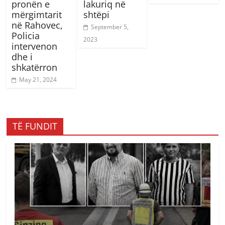
pronën e
lakuriq në
mërgimtarit
shtëpi
në Rahovec,
September 5,
Policia
2023
intervenon
dhe i
shkatërron
May 21, 2024
TË FUNDIT