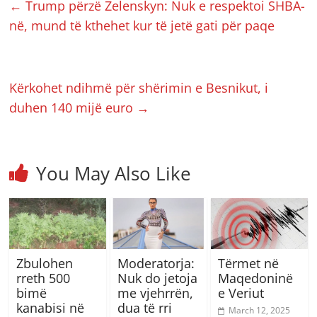
←
Trump përzë Zelenskyn: Nuk e respektoi SHBA-
në, mund të kthehet kur të jetë gati për paqe
Kërkohet ndihmë për shërimin e Besnikut, i
duhen 140 mijë euro
→
You May Also Like
Zbulohen
Moderatorja:
Tërmet në
rreth 500
Nuk do jetoja
Maqedoninë
bimë
me vjehrrën,
e Veriut
kanabisi në
dua të rri
March 12, 2025