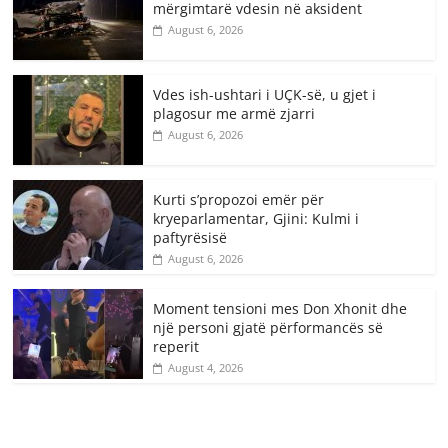
mërgimtarë vdesin në aksident
August 6, 2026
Vdes ish-ushtari i UÇK-së, u gjet i
plagosur me armë zjarri
August 6, 2026
Kurti s’propozoi emër për
kryeparlamentar, Gjini: Kulmi i
paftyrësisë
August 6, 2026
Moment tensioni mes Don Xhonit dhe
një personi gjatë përformancës së
reperit
August 4, 2026