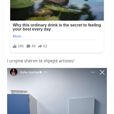
I urojmë shërim të shpejtë artistes!