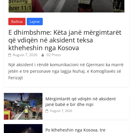
Ballina
Lajme
E dhimbshme: Këta janë mërgimtarët
që vdiqën në aksident teksa
ktheheshin nga Kosova
August 7, 2026
02 Press
Një aksident i rëndë komunikacioni në Gjermani ka marrë
jetën e tre personave nga lagjja Nuhaj, e Komogllavës së
Ferizajt
Mërgimtarët që vdiqën në aksident
janë babë e bir dhe nipi
August 7, 2026
Po ktheheshin nga Kosova, tre