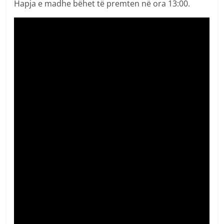
Hapja e madhe bëhet të premten në ora 13:00.