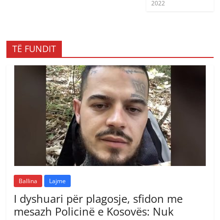
2022
TË FUNDIT
Ballina
Lajme
I dyshuari për plagosje, sfidon me
mesazh Policinë e Kosovës: Nuk