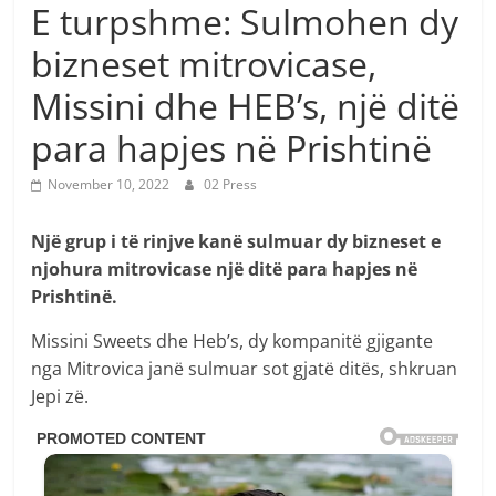
E turpshme: Sulmohen dy
bizneset mitrovicase,
Missini dhe HEB’s, një ditë
para hapjes në Prishtinë
November 10, 2022
02 Press
Një grup i të rinjve kanë sulmuar dy bizneset e
njohura mitrovicase një ditë para hapjes në
Prishtinë.
Missini Sweets dhe Heb’s, dy kompanitë gjigante
nga Mitrovica janë sulmuar sot gjatë ditës, shkruan
Jepi zë.