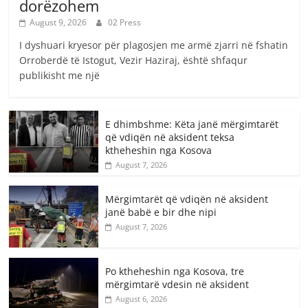
dorëzohem
August 9, 2026
02 Press
I dyshuari kryesor për plagosjen me armë zjarri në fshatin
Orroberdë të Istogut, Vezir Haziraj, është shfaqur
publikisht me një
E dhimbshme: Këta janë mërgimtarët
që vdiqën në aksident teksa
ktheheshin nga Kosova
August 7, 2026
Mërgimtarët që vdiqën në aksident
janë babë e bir dhe nipi
August 7, 2026
Po ktheheshin nga Kosova, tre
mërgimtarë vdesin në aksident
August 6, 2026