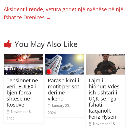
Aksident i rëndë, vetura godet një nxënëse në një
fshat të Drenicës
→
You May Also Like
Tensionet në
Parashikimi i
Lajm i
veri, EULEX-i
motit për sot
hidhur: Vdes
bjen forca
deri në
ish ushtari i
shtesë në
vikend
UÇK-së nga
Kosovë
fshati
January 25,
Kaqanoll,
November 8,
2024
Feriz Hyseni
2022
November 18,