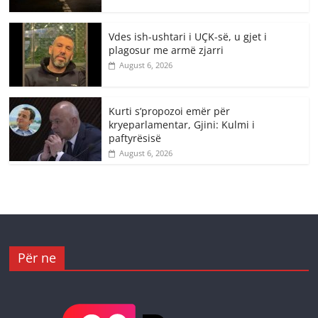
Vdes ish-ushtari i UÇK-së, u gjet i
plagosur me armë zjarri
August 6, 2026
Kurti s’propozoi emër për
kryeparlamentar, Gjini: Kulmi i
paftyrësisë
August 6, 2026
Për ne