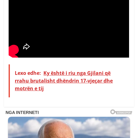
Lexo edhe:
Ky është i riu nga Gjilani që
rrahu brutalisht dhëndrin 17-vjeçar dhe
motrën e tij