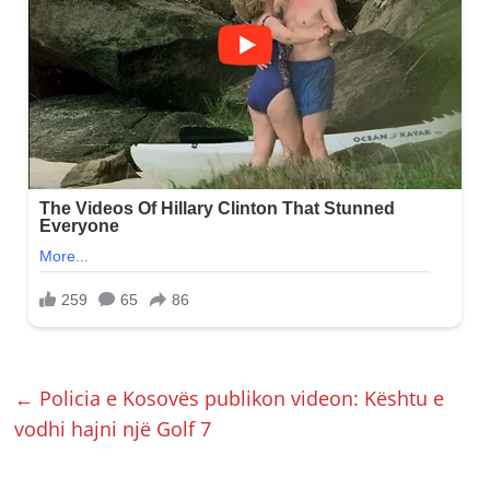
←
Policia e Kosovës publikon videon: Kështu e
vodhi hajni një Golf 7