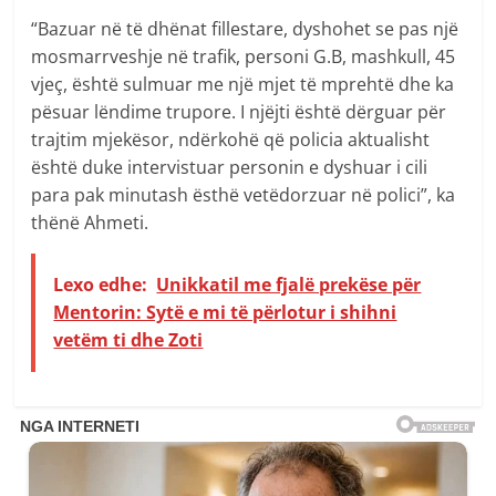
“Bazuar në të dhënat fillestare, dyshohet se pas një
mosmarrveshje në trafik, personi G.B, mashkull, 45
vjeç, është sulmuar me një mjet të mprehtë dhe ka
pësuar lëndime trupore. I njëjti është dërguar për
trajtim mjekësor, ndërkohë që policia aktualisht
është duke intervistuar personin e dyshuar i cili
para pak minutash ësthë vetëdorzuar në polici”, ka
thënë Ahmeti.
Lexo edhe:
Unikkatil me fjalë prekëse për
Mentorin: Sytë e mi të përlotur i shihni
vetëm ti dhe Zoti