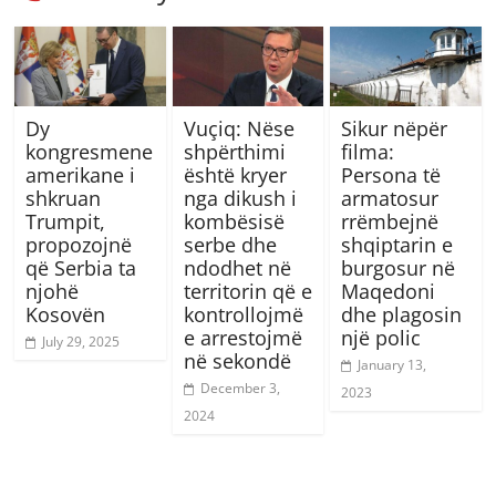
Dy
Vuçiq: Nëse
Sikur nëpër
kongresmene
shpërthimi
filma:
amerikane i
është kryer
Persona të
shkruan
nga dikush i
armatosur
Trumpit,
kombësisë
rrëmbejnë
propozojnë
serbe dhe
shqiptarin e
që Serbia ta
ndodhet në
burgosur në
njohë
territorin që e
Maqedoni
Kosovën
kontrollojmë
dhe plagosin
e arrestojmë
një polic
July 29, 2025
në sekondë
January 13,
December 3,
2023
2024