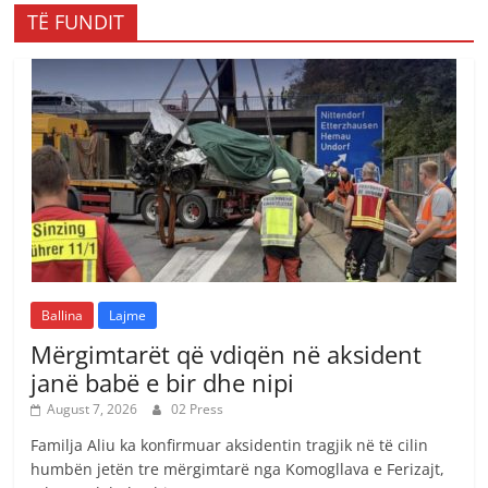
TË FUNDIT
Ballina
Lajme
Mërgimtarët që vdiqën në aksident
janë babë e bir dhe nipi
August 7, 2026
02 Press
Familja Aliu ka konfirmuar aksidentin tragjik në të cilin
humbën jetën tre mërgimtarë nga Komogllava e Ferizajt,