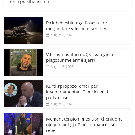
teksa po ktheheshin
Po ktheheshin nga Kosova, tre
mërgimtarë vdesin në aksident
August 6, 2026
Vdes ish-ushtari i UÇK-së, u gjet i
plagosur me armë zjarri
August 6, 2026
Kurti s’propozoi emër për
kryeparlamentar, Gjini: Kulmi i
paftyrësisë
August 6, 2026
Moment tensioni mes Don Xhonit dhe
një personi gjatë përformancës së
reperit