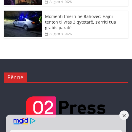
August 4, 2026
Momenti tmerri në Rahovec: Hajni
tenton t’i vras 3 qytetarë, s’arriti t’ua
grabis paratë
August 3, 2026
Për ne