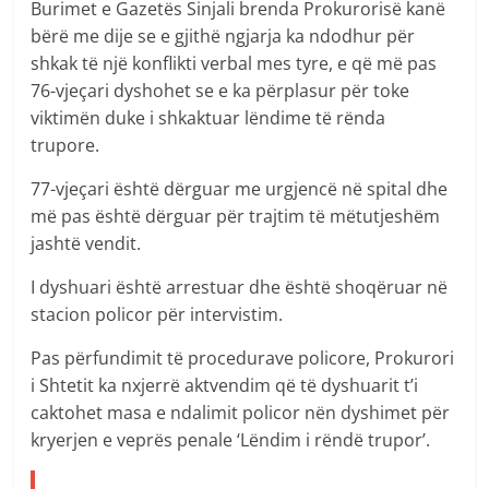
Burimet e Gazetës Sinjali brenda Prokurorisë kanë
bërë me dije se e gjithë ngjarja ka ndodhur për
shkak të një konflikti verbal mes tyre, e që më pas
76-vjeçari dyshohet se e ka përplasur për toke
viktimën duke i shkaktuar lëndime të rënda
trupore.
77-vjeçari është dërguar me urgjencë në spital dhe
më pas është dërguar për trajtim të mëtutjeshëm
jashtë vendit.
I dyshuari është arrestuar dhe është shoqëruar në
stacion policor për intervistim.
Pas përfundimit të procedurave policore, Prokurori
i Shtetit ka nxjerrë aktvendim që të dyshuarit t’i
caktohet masa e ndalimit policor nën dyshimet për
kryerjen e veprës penale ‘Lëndim i rëndë trupor’.