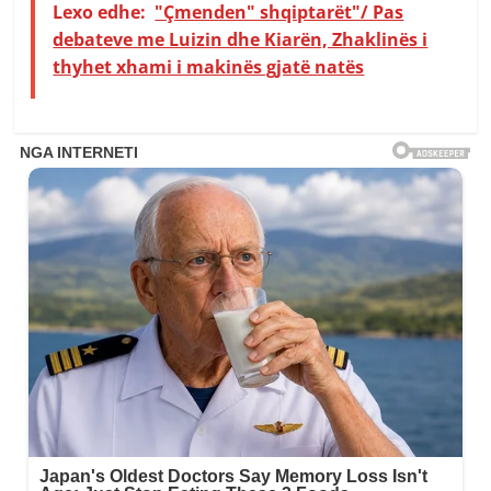
Lexo edhe:
"Çmenden" shqiptarët"/ Pas
debateve me Luizin dhe Kiarën, Zhaklinës i
thyhet xhami i makinës gjatë natës