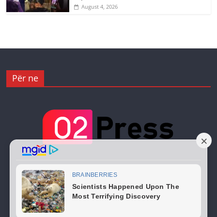
August 4, 2026
Për ne
Copyright © 2026
02 Press
. All rights reserved.
Theme:
ColorMag
by ThemeGrill. Powered by
WordPress
.