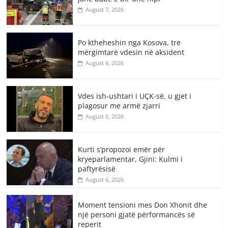
August 7, 2026
Po ktheheshin nga Kosova, tre
mërgimtarë vdesin në aksident
August 6, 2026
Vdes ish-ushtari i UÇK-së, u gjet i
plagosur me armë zjarri
August 6, 2026
Kurti s’propozoi emër për
kryeparlamentar, Gjini: Kulmi i
paftyrësisë
August 6, 2026
Moment tensioni mes Don Xhonit dhe
një personi gjatë përformancës së
reperit