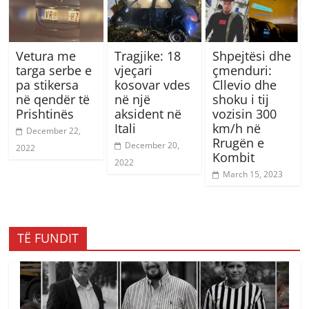
Vetura me
Tragjike: 18
Shpejtësi dhe
targa serbe e
vjeçari
çmenduri:
pa stikersa
kosovar vdes
Cllevio dhe
në qendër të
në një
shoku i tij
Prishtinës
aksident në
vozisin 300
Itali
km/h në
December 22,
Rrugën e
December 20,
2022
Kombit
2022
March 15, 2023
TË FUNDIT