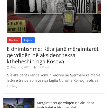
Ballina
Lajme
E dhimbshme: Këta janë mërgimtarët
që vdiqën në aksident teksa
ktheheshin nga Kosova
August 7, 2026
02 Press
Një aksident i rëndë komunikacioni në Gjermani ka marrë
jetën e tre personave nga lagjja Nuhaj, e Komogllavës së
Ferizajt
Mërgimtarët që vdiqën në aksident
janë babë e bir dhe nipi