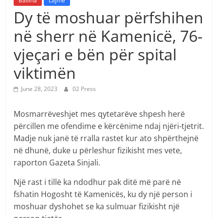
Ballina
Lajme
Dy të moshuar përfshihen
në sherr në Kamenicë, 76-
vjeçari e bën për spital
viktimën
June 28, 2023
02 Press
Mosmarrëveshjet mes qytetarëve shpesh herë
përcillen me ofendime e kërcënime ndaj njëri-tjetrit.
Madje nuk janë të rralla rastet kur ato shpërthejnë
në dhunë, duke u përleshur fizikisht mes vete,
raporton Gazeta Sinjali.
Një rast i tillë ka ndodhur pak ditë më parë në
fshatin Hogosht të Kamenicës, ku dy një person i
moshuar dyshohet se ka sulmuar fizikisht një