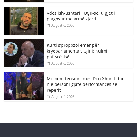
Vdes ish-ushtari i UÇK-së, u gjet i
plagosur me armë zjarri
August 6, 2026
Kurti s’propozoi emër për
kryeparlamentar, Gjini: Kulmi i
paftyrësisë
August 6, 2026
Moment tensioni mes Don Xhonit dhe
një personi gjatë përformancës së
reperit
August 4, 2026