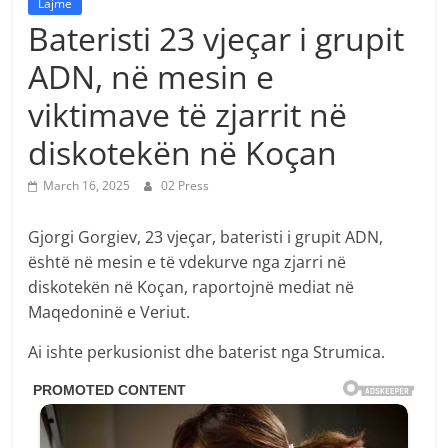
Lajme
Bateristi 23 vjeçar i grupit
ADN, në mesin e
viktimave të zjarrit në
diskotekën në Koçan
March 16, 2025
02 Press
Gjorgi Gorgiev, 23 vjeçar, bateristi i grupit ADN,
është në mesin e të vdekurve nga zjarri në
diskotekën në Koçan, raportojnë mediat në
Maqedoninë e Veriut.
Ai ishte perkusionist dhe baterist nga Strumica.