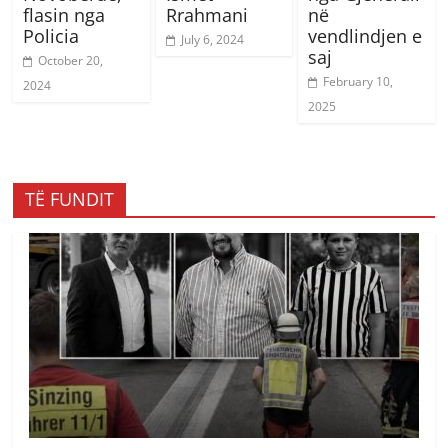
flasin nga
Rrahmani
në
Policia
vendlindjen e
July 6, 2024
saj
October 20,
February 10,
2024
2025
TË FUNDIT