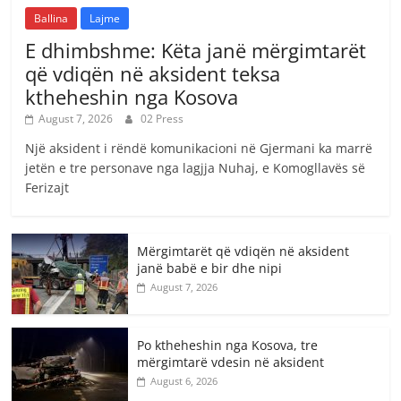
Ballina
Lajme
E dhimbshme: Këta janë mërgimtarët
që vdiqën në aksident teksa
ktheheshin nga Kosova
August 7, 2026
02 Press
Një aksident i rëndë komunikacioni në Gjermani ka marrë
jetën e tre personave nga lagjja Nuhaj, e Komogllavës së
Ferizajt
Mërgimtarët që vdiqën në aksident
janë babë e bir dhe nipi
August 7, 2026
Po ktheheshin nga Kosova, tre
mërgimtarë vdesin në aksident
August 6, 2026