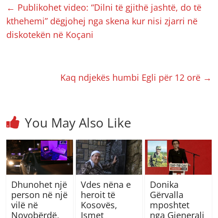
←
Publikohet video: “Dilni të gjithë jashtë, do të
kthehemi” dëgjohej nga skena kur nisi zjarri në
diskotekën në Koçani
Kaq ndjekës humbi Egli për 12 orë
→
You May Also Like
Dhunohet një
Vdes nëna e
Donika
person në një
heroit të
Gërvalla
vilë në
Kosovës,
mposhtet
Novobërdë,
Ismet
nga Gjenerali