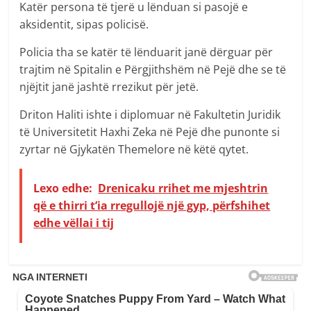
Katër persona të tjerë u lënduan si pasojë e
aksidentit, sipas policisë.
Policia tha se katër të lënduarit janë dërguar për
trajtim në Spitalin e Përgjithshëm në Pejë dhe se të
njëjtit janë jashtë rrezikut për jetë.
Driton Haliti ishte i diplomuar në Fakultetin Juridik
të Universitetit Haxhi Zeka në Pejë dhe punonte si
zyrtar në Gjykatën Themelore në këtë qytet.
Lexo edhe:
Drenicaku rrihet me mjeshtrin
që e thirri t’ia rregullojë një gyp, përfshihet
edhe vëllai i tij