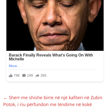
←
Sherr me shishe birre në një kafiteri në Zubin
Potok, i riu përfundon me lëndime në kokë