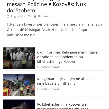
mesazh Policinë e Kosovës: Nuk
dorëzohem
August 9, 2026
02 Press
I dyshuari kryesor për plagosjen me armë zjarri në fshatin
Orroberdë të Istogut, Vezir Haziraj, është shfaqur
publikisht me një
E dhimbshme: Këta janë mërgimtarët
që vdiqën në aksident teksa
ktheheshin nga Kosova
August 7, 2026
Mërgimtarët që vdiqën në aksident
janë babë e bir dhe nipi
August 7, 2026
Po ktheheshin nga Kosova, tre
mërgimtarë vdesin në aksident