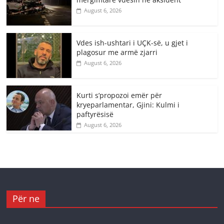
August 6, 2026
Vdes ish-ushtari i UÇK-së, u gjet i
plagosur me armë zjarri
August 6, 2026
Kurti s’propozoi emër për
kryeparlamentar, Gjini: Kulmi i
paftyrësisë
August 6, 2026
Për ne