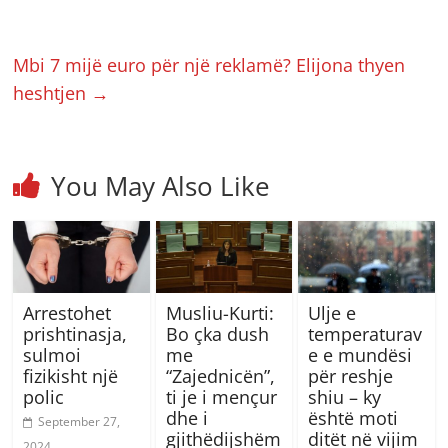
Mbi 7 mijë euro për një reklamë? Elijona thyen
heshtjen
→
You May Also Like
Arrestohet
Musliu-Kurti:
Ulje e
prishtinasja,
Bo çka dush
temperaturav
sulmoi
me
e e mundësi
fizikisht një
“Zajednicën”,
për reshje
polic
ti je i mençur
shiu – ky
dhe i
është moti
September 27,
gjithëdijshëm
ditët në vijim
2024