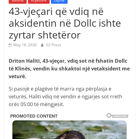
Ballina
Kryesore
Lajme
43-vjeçari që vdiq në
aksidentin në Dollc ishte
zyrtar shtetëror
May 18, 2026
02 Press
Driton Haliti, 43-vjeçar, vdiq sot në fshatin Dollc
të Klinës, vendin ku shkaktoi një vetaksident me
veturë.
Si pasojë e plagëve të marra nga përplasja e
veturës, Haliti vdiq në vendin e ngjarjes sot rreth
orës 05:00 të mëngjesit.