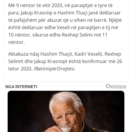
Më 9 nëntor të vitit 2020, në paraqitjet e tyre të
para, Jakup Krasniqi e Hashim Thaçi janë deklaruar
të pafajshëm për akuzat që u vihen në barrë. Njëjtë
është deklaruar edhe Veseli në paraqitjen e tij më
10 nëntor, sikurse edhe Rexhep Selimi më 11
nëntor.
Aktakuza ndaj Hashim Thaçit, Kadri Veselit, Rexhep
Selimit dhe Jakup Krasniqit është konfirmuar më 26
tetor 2020. /BetimipërDrejtësi