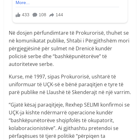
Në dosjen përfundimtare të Prokurorisë, thuhet se
në komunikatat publike, Shtabi i Përgjithshëm mori
përgjegjësinë për sulmet në Drenicë kundër
policisë serbe dhe “bashkëpunëtorëve” të
autoriteteve serbe.
Kurse, më 1997, sipas Prokurorisë, ushtarë të
uniformuar të UÇK-së e bënë paraqitjen e tyre të
parë publike në Llaushë të Skenderajt në një varrim.
“Gjatë kësaj paraqitjeje, Rexhep SELIMI konfirmoi se
UÇK-ja kishte ndërmarrë operacione kundër
“bashkëpunëtorëve shqipfolës të okupatorit,
kolaboracionistëve”. Ai gjithashtu pretendoi se
përfaqësues të tjerë politikë “përpiqen ta