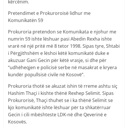
kërcënim.
Pretendimet e Prokuroroisë lidhur me
Komunikatën 59
Prokuroria pretendon se Komunikata e njohur me
numrin 59 ishte lëshuar pasi Abedin Rexha ishte
vrarë në një pritë më 8 tetor 1998. Sipas tyre, Shtabi
i Përgjithshëm e lëshoi këtë komunikatë duke e
akuzuar Gani Gecin për këtë vrasje, si dhe për
“udhëheqjen e policisë serbe në masakrat e kryera
kundër popullsisë civile në Kosovë”.
Prokuroria thotë se akuzat ishin të rreme ashtu siç
Hashim Thaçi i kishte thënë Rexhep Selimit. Sipas
Prokurorisë, Thaçi thuhet se i ka thënë Selimit se
kjo komunikatë ishte lëshuar për ta shkatërruar
Gecin i cili mbështeste LDK-në dhe Qeverinë e
Kosovës.