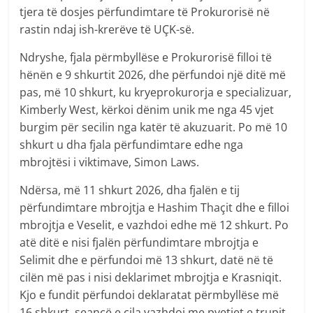
tjera të dosjes përfundimtare të Prokurorisë në
rastin ndaj ish-krerëve të UÇK-së.
Ndryshe, fjala përmbyllëse e Prokurorisë filloi të
hënën e 9 shkurtit 2026, dhe përfundoi një ditë më
pas, më 10 shkurt, ku kryeprokurorja e specializuar,
Kimberly West, kërkoi dënim unik me nga 45 vjet
burgim për secilin nga katër të akuzuarit. Po më 10
shkurt u dha fjala përfundimtare edhe nga
mbrojtësi i viktimave, Simon Laws.
Ndërsa, më 11 shkurt 2026, dha fjalën e tij
përfundimtare mbrojtja e Hashim Thaçit dhe e filloi
mbrojtja e Veselit, e vazhdoi edhe më 12 shkurt. Po
atë ditë e nisi fjalën përfundimtare mbrojtja e
Selimit dhe e përfundoi më 13 shkurt, datë në të
cilën më pas i nisi deklarimet mbrojtja e Krasniqit.
Kjo e fundit përfundoi deklaratat përmbyllëse më
16 shkurt, seancë e cila vazhdoi me pyetjet e trupit