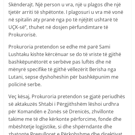
Skënderajt. Një person u vra, një u plagos dhe një
tjetër arriti të shpëtonte. I plagosuri u vra më vonë
në spitalin aty pranë nga po të njëjtët ushtarë të
UÇK-së”, thuhet në dosjen përfundimtare të
Prokurorisë.
Prokuroria pretendon se edhe më parë Sami
Lushtaku kishte kërcënuar se do të vriste të gjithë
bashkëpunëtorët e serbëve pas luftës dhe në
mënyrë specifike të gjithë vëllezërit Berisha nga
Lutani, sepse dyshoheshin për bashkëpunim me
policinë serbe.
Veç kësaj, Prokuroria pretendon se gjatë periudhës
së aktakuzës Shtabi i Përgjithshëm lëshoi urdhra
për Komandën e Zonës së Drenicës, zhvillonte
takime me të dhe kërkonte përforcime, fonde dhe
mbështetje logjistike, si dhe shpërndante dhe
zbatonte Rregulloret e Përkohshme dhe direktivat.