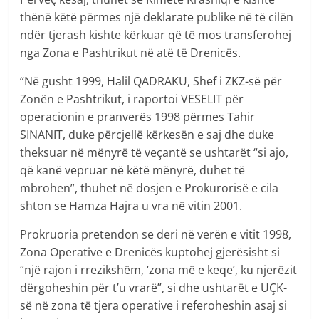
thënë këtë përmes një deklarate publike në të cilën
ndër tjerash kishte kërkuar që të mos transferohej
nga Zona e Pashtrikut në atë të Drenicës.
“Në gusht 1999, Halil QADRAKU, Shef i ZKZ-së për
Zonën e Pashtrikut, i raportoi VESELIT për
operacionin e pranverës 1998 përmes Tahir
SINANIT, duke përcjellë kërkesën e saj dhe duke
theksuar në mënyrë të veçantë se ushtarët “si ajo,
që kanë vepruar në këtë mënyrë, duhet të
mbrohen”, thuhet në dosjen e Prokurorisë e cila
shton se Hamza Hajra u vra në vitin 2001.
Prokruoria pretendon se deri në verën e vitit 1998,
Zona Operative e Drenicës kuptohej gjerësisht si
“një rajon i rrezikshëm, ‘zona më e keqe’, ku njerëzit
dërgoheshin për t’u vrarë”, si dhe ushtarët e UÇK-
së në zona të tjera operative i referoheshin asaj si