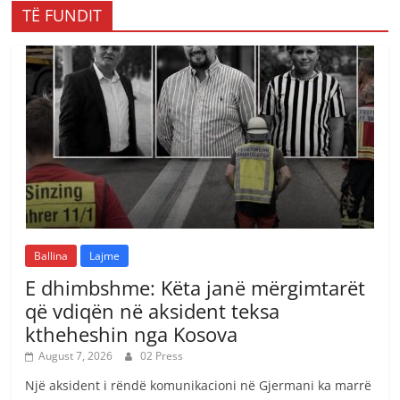
TË FUNDIT
Ballina
Lajme
E dhimbshme: Këta janë mërgimtarët
që vdiqën në aksident teksa
ktheheshin nga Kosova
August 7, 2026
02 Press
Një aksident i rëndë komunikacioni në Gjermani ka marrë