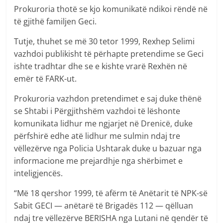
Prokuroria thotë se kjo komunikatë ndikoi rëndë në
të gjithë familjen Geci.
Tutje, thuhet se më 30 tetor 1999, Rexhep Selimi
vazhdoi publikisht të përhapte pretendime se Geci
ishte tradhtar dhe se e kishte vrarë Rexhën në
emër të FARK-ut.
Prokuroria vazhdon pretendimet e saj duke thënë
se Shtabi i Përgjithshëm vazhdoi të lëshonte
komunikata lidhur me ngjarjet në Drenicë, duke
përfshirë edhe atë lidhur me sulmin ndaj tre
vëllezërve nga Policia Ushtarak duke u bazuar nga
informacione me prejardhje nga shërbimet e
inteligjencës.
“Më 18 qershor 1999, të afërm të Anëtarit të NPK-së
Sabit GECI — anëtarë të Brigadës 112 — qëlluan
ndaj tre vëllezërve BERISHA nga Lutani në qendër të