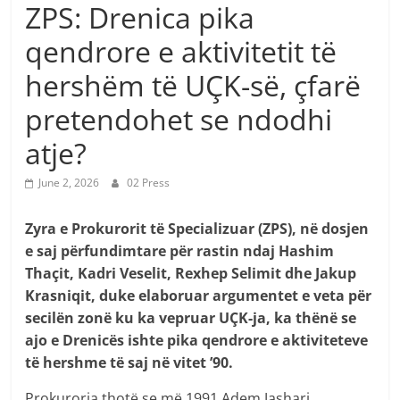
ZPS: Drenica pika
qendrore e aktivitetit të
hershëm të UÇK-së, çfarë
pretendohet se ndodhi
atje?
June 2, 2026
02 Press
Zyra e Prokurorit të Specializuar (ZPS), në dosjen
e saj përfundimtare për rastin ndaj Hashim
Thaçit, Kadri Veselit, Rexhep Selimit dhe Jakup
Krasniqit, duke elaboruar argumentet e veta për
secilën zonë ku ka vepruar UÇK-ja, ka thënë se
ajo e Drenicës ishte pika qendrore e aktiviteteve
të hershme të saj në vitet ’90.
Prokuroria thotë se më 1991 Adem Jashari