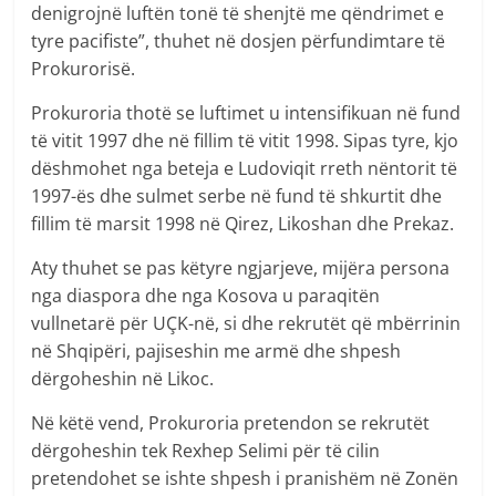
denigrojnë luftën tonë të shenjtë me qëndrimet e
tyre pacifiste”, thuhet në dosjen përfundimtare të
Prokurorisë.
Prokuroria thotë se luftimet u intensifikuan në fund
të vitit 1997 dhe në fillim të vitit 1998. Sipas tyre, kjo
dëshmohet nga beteja e Ludoviqit rreth nëntorit të
1997-ës dhe sulmet serbe në fund të shkurtit dhe
fillim të marsit 1998 në Qirez, Likoshan dhe Prekaz.
Aty thuhet se pas këtyre ngjarjeve, mijëra persona
nga diaspora dhe nga Kosova u paraqitën
vullnetarë për UÇK-në, si dhe rekrutët që mbërrinin
në Shqipëri, pajiseshin me armë dhe shpesh
dërgoheshin në Likoc.
Në këtë vend, Prokuroria pretendon se rekrutët
dërgoheshin tek Rexhep Selimi për të cilin
pretendohet se ishte shpesh i pranishëm në Zonën