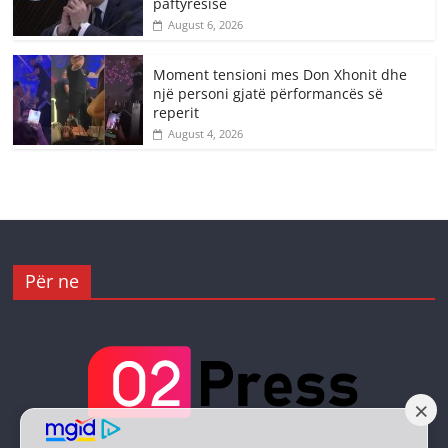
paftyrësisë
August 6, 2026
Moment tensioni mes Don Xhonit dhe
një personi gjatë përformancës së
reperit
August 4, 2026
Për ne