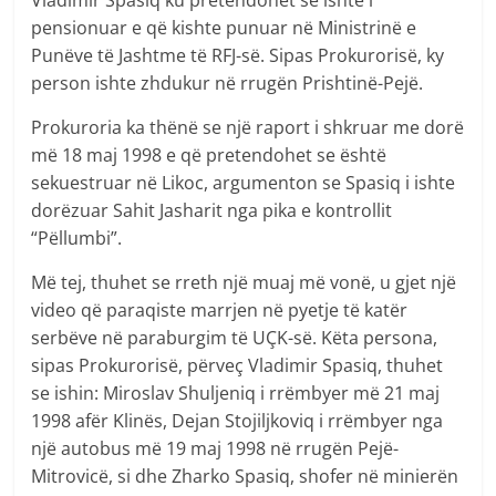
pensionuar e që kishte punuar në Ministrinë e
Punëve të Jashtme të RFJ-së. Sipas Prokurorisë, ky
person ishte zhdukur në rrugën Prishtinë-Pejë.
Prokuroria ka thënë se një raport i shkruar me dorë
më 18 maj 1998 e që pretendohet se është
sekuestruar në Likoc, argumenton se Spasiq i ishte
dorëzuar Sahit Jasharit nga pika e kontrollit
“Pëllumbi”.
Më tej, thuhet se rreth një muaj më vonë, u gjet një
video që paraqiste marrjen në pyetje të katër
serbëve në paraburgim të UÇK-së. Këta persona,
sipas Prokurorisë, përveç Vladimir Spasiq, thuhet
se ishin: Miroslav Shuljeniq i rrëmbyer më 21 maj
1998 afër Klinës, Dejan Stojiljkoviq i rrëmbyer nga
një autobus më 19 maj 1998 në rrugën Pejë-
Mitrovicë, si dhe Zharko Spasiq, shofer në minierën