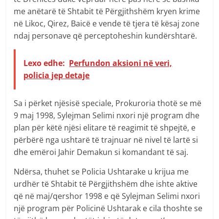
me anëtarë të Shtabit të Përgjithshëm kryen krime
në Likoc, Qirez, Baicë e vende të tjera të kësaj zone
ndaj personave që perceptoheshin kundërshtarë.
Lexo edhe:
Perfundon aksioni në veri,
policia jep detaje
Sa i përket njësisë speciale, Prokuroria thotë se më
9 maj 1998, Sylejman Selimi nxori një program dhe
plan për këtë njësi elitare të reagimit të shpejtë, e
përbërë nga ushtarë të trajnuar në nivel të lartë si
dhe emëroi Jahir Demakun si komandant të saj.
Ndërsa, thuhet se Policia Ushtarake u krijua me
urdhër të Shtabit të Përgjithshëm dhe ishte aktive
që në maj/qershor 1998 e që Sylejman Selimi nxori
një program për Policinë Ushtarak e cila thoshte se