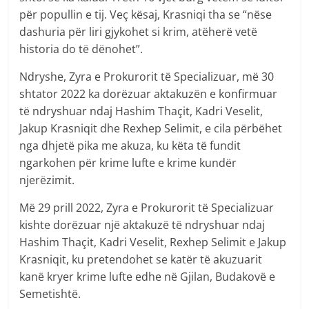
për popullin e tij. Veç kësaj, Krasniqi tha se “nëse
dashuria për liri gjykohet si krim, atëherë vetë
historia do të dënohet”.
Ndryshe, Zyra e Prokurorit të Specializuar, më 30
shtator 2022 ka dorëzuar aktakuzën e konfirmuar
të ndryshuar ndaj Hashim Thaçit, Kadri Veselit,
Jakup Krasniqit dhe Rexhep Selimit, e cila përbëhet
nga dhjetë pika me akuza, ku këta të fundit
ngarkohen për krime lufte e krime kundër
njerëzimit.
Më 29 prill 2022, Zyra e Prokurorit të Specializuar
kishte dorëzuar një aktakuzë të ndryshuar ndaj
Hashim Thaçit, Kadri Veselit, Rexhep Selimit e Jakup
Krasniqit, ku pretendohet se katër të akuzuarit
kanë kryer krime lufte edhe në Gjilan, Budakovë e
Semetishtë.