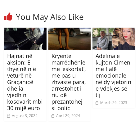
You May Also Like
Hajnat në
Kryente
Adelina e
aksion: E
marrëdhënie
kujton Cimën
thyejnë një
me ‘eskortat’,
me fjalë
veturë në
më pas u
emocionale
Graçanicë
zhvaste para,
në dy vjetorin
dhe ia
arrestohet i
e vdekjes së
vjedhin
riu që
tij
kosovarit mbi
prezantohej
March 26, 2023
30 mijë euro
si polic
August 3, 2024
April 29, 2024