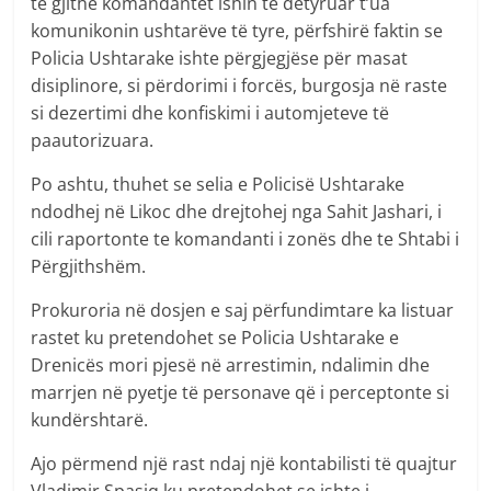
të gjithë komandantët ishin të detyruar t’ua
komunikonin ushtarëve të tyre, përfshirë faktin se
Policia Ushtarake ishte përgjegjëse për masat
disiplinore, si përdorimi i forcës, burgosja në raste
si dezertimi dhe konfiskimi i automjeteve të
paautorizuara.
Po ashtu, thuhet se selia e Policisë Ushtarake
ndodhej në Likoc dhe drejtohej nga Sahit Jashari, i
cili raportonte te komandanti i zonës dhe te Shtabi i
Përgjithshëm.
Prokuroria në dosjen e saj përfundimtare ka listuar
rastet ku pretendohet se Policia Ushtarake e
Drenicës mori pjesë në arrestimin, ndalimin dhe
marrjen në pyetje të personave që i perceptonte si
kundërshtarë.
Ajo përmend një rast ndaj një kontabilisti të quajtur
Vladimir Spasiq ku pretendohet se ishte i