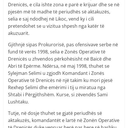
Drenicës, e cila ishte zona e parë e krijuar dhe se në
pjesën më të madhe të periudhës së aktakuzës,
selia e saj ndodhej në Likoc, vend ky i cili
pretendohet se u vizitua shpesh nga katër të
akuzuarit.
Gjithnjë sipas Prokurorisë, pas ofensivave serbe në
fund të verës 1998, selia e Zonës Operative të
Drenicës u zhvendos përkohësisht në Baicë dhe
Abri të Epërme. Ndërsa, në maj 1998, thuhet se
Sylejman Selimi u zgjodh Komandant i Zonës
Operative të Drenicës në një takim ku mori pjesë
Rexhep Selimi dhe emërimi i tij u miratua nga
Shtabi i Përgjithshëm. Kurse, si zëvendës Sami
Lushtaku.
Tutje, në dosje thuhet se gjatë periudhës së
aktakuzës, komandantët e lartë në Zonën Operative
të Drenicës duke vepruar herë pas here së bashku