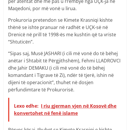
për atentat dhe më pas u rrëmbye nga UÇK-ja në
Maqedoni, por më vonë u lirua.
Prokuroria pretendon se Kimete Krasniqi kishte
thënë se ishte pranuar në radhët e UÇK-së në
Drenicë në prill të 1998-ës me kushtin që ta vriste
“Shtuticën”.
“Sipas saj, Musë JASHARI (i cili më vonë do të bëhej
anëtar i Shtabit të Përgjithshëm), Fehmi LLADROVCI
dhe Jahir DEMAKU (i cili më vonë do të bëhej
komandant i Tigrave të Zi), ndër të tjerë, ishin në
dijeni të operacionit”, thuhet në dosjen
përfundimtare të Prokurorisë.
Lexo edhe:
I riu gjerman vjen në Kosovë dhe
konvertohet në fenë islame
Përveç kësaj, thuhet se Kimete Krasniqi e kishte