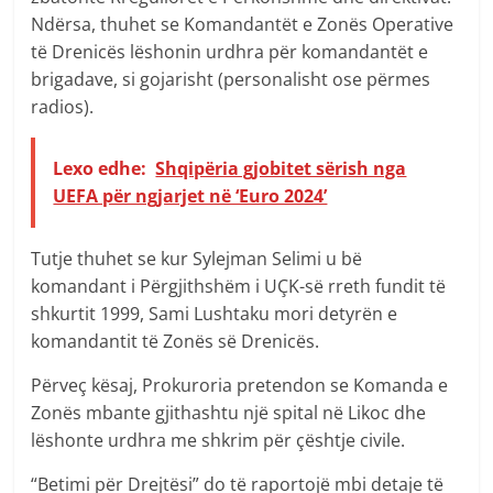
Ndërsa, thuhet se Komandantët e Zonës Operative
të Drenicës lëshonin urdhra për komandantët e
brigadave, si gojarisht (personalisht ose përmes
radios).
Lexo edhe:
Shqipëria gjobitet sërish nga
UEFA për ngjarjet në ‘Euro 2024’
Tutje thuhet se kur Sylejman Selimi u bë
komandant i Përgjithshëm i UÇK-së rreth fundit të
shkurtit 1999, Sami Lushtaku mori detyrën e
komandantit të Zonës së Drenicës.
Përveç kësaj, Prokuroria pretendon se Komanda e
Zonës mbante gjithashtu një spital në Likoc dhe
lëshonte urdhra me shkrim për çështje civile.
“Betimi për Drejtësi” do të raportojë mbi detaje të