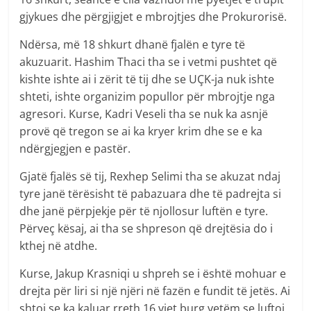
gjykues dhe përgjigjet e mbrojtjes dhe Prokurorisë.
Ndërsa, më 18 shkurt dhanë fjalën e tyre të
akuzuarit. Hashim Thaci tha se i vetmi pushtet që
kishte ishte ai i zërit të tij dhe se UÇK-ja nuk ishte
shteti, ishte organizim popullor për mbrojtje nga
agresori. Kurse, Kadri Veseli tha se nuk ka asnjë
provë që tregon se ai ka kryer krim dhe se e ka
ndërgjegjen e pastër.
Gjatë fjalës së tij, Rexhep Selimi tha se akuzat ndaj
tyre janë tërësisht të pabazuara dhe të padrejta si
dhe janë përpjekje për të njollosur luftën e tyre.
Përveç kësaj, ai tha se shpreson që drejtësia do i
kthej në atdhe.
Kurse, Jakup Krasniqi u shpreh se i është mohuar e
drejta për liri si një njëri në fazën e fundit të jetës. Ai
shtoi se ka kaluar rreth 16 vjet burg vetëm se luftoi