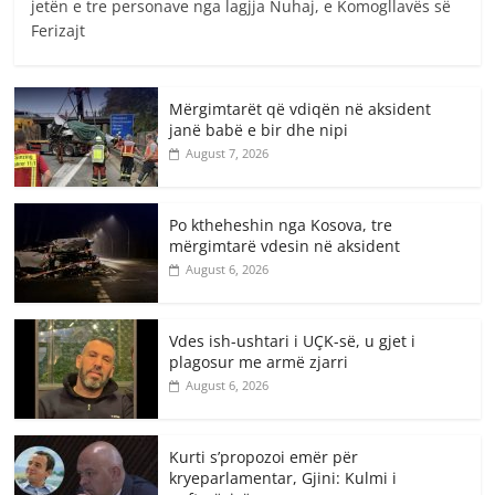
jetën e tre personave nga lagjja Nuhaj, e Komogllavës së
Ferizajt
Mërgimtarët që vdiqën në aksident
janë babë e bir dhe nipi
August 7, 2026
Po ktheheshin nga Kosova, tre
mërgimtarë vdesin në aksident
August 6, 2026
Vdes ish-ushtari i UÇK-së, u gjet i
plagosur me armë zjarri
August 6, 2026
Kurti s’propozoi emër për
kryeparlamentar, Gjini: Kulmi i