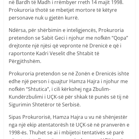
në Bardh të Madh i rrëmbyer rreth 14 majit 1998.
Prokuroria thotë se mbetjet mortore të këtyre
personave nuk u gjetën kurrë.
Ndërsa, për shërbimin e inteligjencës, Prokuroria
pretendon se Sabit Geci i njohur me nofkën “Qopa”
drejtonte një njësi që vepronte në Drenicë e që i
raportonte Kadri Veselit dhe Shtabit të
Përgjithshëm.
Prokuroria pretendon se në Zonën e Drenicës ishte
edhe një person i quajtur Hamza Hajra i njohur me
nofkën “Shtutica”, i cili kërkohej nga Zbulim-
Kundërzbulimi i UÇK-së për shkak të punës së tij në
Sigurimin Shtetëror të Serbisë.
Sipas Prokurorisë, Hamza Hajra u vu në shënjestër
nga një ekip atentatorësh të UÇK-së në pranverën e
1998-ës. Thuhet se ai i mbijetoi tentativës së parë