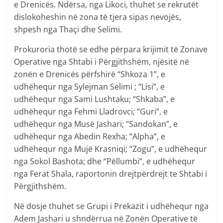
e Drenicës. Ndërsa, nga Likoci, thuhet se rekrutët
dislokoheshin në zona të tjera sipas nevojës,
shpesh nga Thaçi dhe Selimi.
Prokuroria thotë se edhe përpara krijimit të Zonave
Operative nga Shtabi i Përgjithshëm, njësitë në
zonën e Drenicës përfshirë “Shkoza 1”, e
udhëhequr nga Sylejman Selimi ; “Lisi”, e
udhëhequr nga Sami Lushtaku; “Shkaba”, e
udhëhequr nga Fehmi Lladrovci; “Guri”, e
udhëhequr nga Musë Jashari; “Sandokan”, e
udhëhequr nga Abedin Rexha; “Alpha”, e
udhëhequr nga Mujë Krasniqi; “Zogu”, e udhëhequr
nga Sokol Bashota; dhe “Pëllumbi”, e udhëhequr
nga Ferat Shala, raportonin drejtpërdrejt te Shtabi i
Përgjithshëm.
Në dosje thuhet se Grupi i Prekazit i udhëhequr nga
Adem Jashari u shndërrua në Zonën Operative të