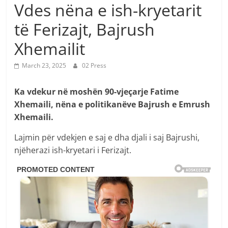
Vdes nëna e ish-kryetarit
të Ferizajt, Bajrush
Xhemailit
March 23, 2025
02 Press
Ka vdekur në moshën 90-vjeçarje Fatime
Xhemaili, nëna e politikanëve Bajrush e Emrush
Xhemaili.
Lajmin për vdekjen e saj e dha djali i saj Bajrushi,
njëherazi ish-kryetari i Ferizajt.