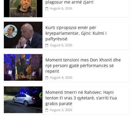
plagosur me armë zjarri
August 6, 2026
Kurti s’propozoi emër për
kryeparlamentar, Gjini: Kulmi i
paftyrësisë
August 6, 2026
Moment tensioni mes Don Xhonit dhe
një personi gjatë përformancës së
reperit
August 4, 2026
Momenti tmerri në Rahovec: Hajni
tenton t’i vras 3 qytetarë, s’arriti t’ua
grabis paratë
August 3, 2026