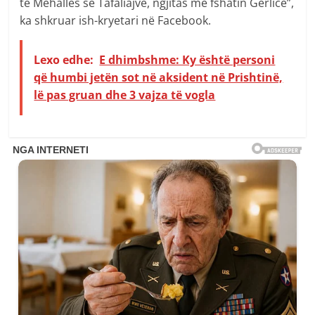
të Mëhallës së Tafaliajve, ngjitas me fshatin Gërlicë”,
ka shkruar ish-kryetari në Facebook.
Lexo edhe:
E dhimbshme: Ky është personi
që humbi jetën sot në aksident në Prishtinë,
lë pas gruan dhe 3 vajza të vogla