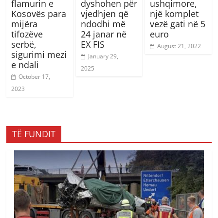
flamurin e
dyshohen për
ushqimore,
Kosovës para
vjedhjen që
një komplet
mijëra
ndodhi më
vezë gati në 5
tifozëve
24 janar në
euro
serbë,
EX FIS
August 21, 2022
sigurimi mezi
January 29,
e ndali
2025
October 17,
2023
TË FUNDIT