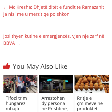
←
Mc Kresha: Dhjetë ditët e fundit të Ramazanit
ja nisi me u mërzit që po shkon
Jozi thyen kutinë e emergjencës, vjen një zarf në
BBVA
→
You May Also Like
Tifozi trim
Arrestohen
Rritje e
hungarez
dy persona
çmimeve në
mbajti
në Prishtinë,
produktet