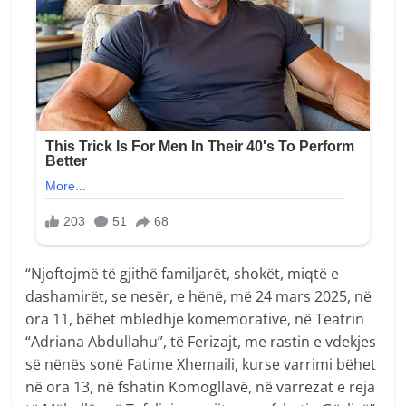
“Njoftojmë të gjithë familjarët, shokët, miqtë e
dashamirët, se nesër, e hënë, më 24 mars 2025, në
ora 11, bëhet mbledhje komemorative, në Teatrin
“Adriana Abdullahu”, të Ferizajt, me rastin e vdekjes
së nënës sonë Fatime Xhemaili, kurse varrimi bëhet
në ora 13, në fshatin Komogllavë, në varrezat e reja