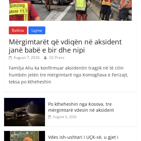
Ballina
Lajme
Mërgimtarët që vdiqën në aksident
janë babë e bir dhe nipi
August 7, 2026
02 Press
Familja Aliu ka konfirmuar aksidentin tragjik në të cilin
humbën jetën tre mërgimtarë nga Komogllava e Ferizajt,
teksa po ktheheshin
Po ktheheshin nga Kosova, tre
mërgimtarë vdesin në aksident
August 6, 2026
Vdes ish-ushtari i UÇK-së, u gjet i