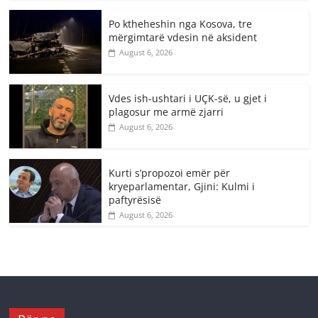
Po ktheheshin nga Kosova, tre
mërgimtarë vdesin në aksident
August 6, 2026
Vdes ish-ushtari i UÇK-së, u gjet i
plagosur me armë zjarri
August 6, 2026
Kurti s’propozoi emër për
kryeparlamentar, Gjini: Kulmi i
paftyrësisë
August 6, 2026