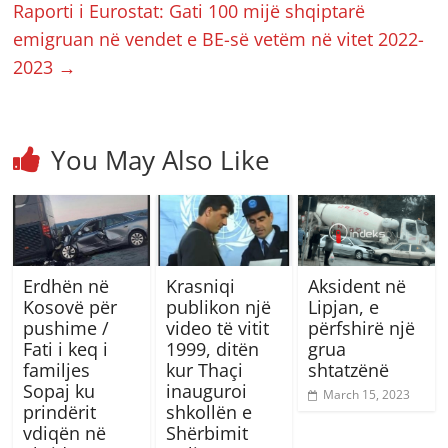
Raporti i Eurostat: Gati 100 mijë shqiptarë
emigruan në vendet e BE-së vetëm në vitet 2022-
2023
→
You May Also Like
Erdhën në
Krasniqi
Aksident në
Kosovë për
publikon një
Lipjan, e
pushime /
video të vitit
përfshirë një
Fati i keq i
1999, ditën
grua
familjes
kur Thaçi
shtatzënë
Sopaj ku
inauguroi
March 15, 2023
prindërit
shkollën e
vdiqën në
Shërbimit