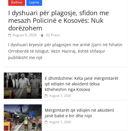
Ballina
Lajme
I dyshuari për plagosje, sfidon me
mesazh Policinë e Kosovës: Nuk
dorëzohem
August 9, 2026
02 Press
I dyshuari kryesor për plagosjen me armë zjarri në fshatin
Orroberdë të Istogut, Vezir Haziraj, është shfaqur
publikisht me një
E dhimbshme: Këta janë mërgimtarët
që vdiqën në aksident teksa
ktheheshin nga Kosova
August 7, 2026
Mërgimtarët që vdiqën në aksident
janë babë e bir dhe nipi
August 7, 2026