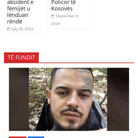
aksident e
Policor të
fëmijët u
Kosovës
lënduan
September 6,
rëndë
2024
July 29, 2022
TË FUNDIT