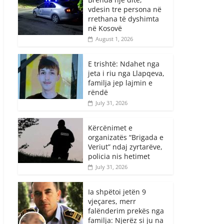
vdesin tre persona në
rrethana të dyshimta
në Kosovë
August 1, 2026
E trishtë: Ndahet nga
jeta i riu nga Llapqeva,
familja jep lajmin e
rëndë
July 31, 2026
Kërcënimet e
organizatës “Brigada e
Veriut” ndaj zyrtarëve,
policia nis hetimet
July 31, 2026
Ia shpëtoi jetën 9
vjeçares, merr
falënderim prekës nga
familja: Njerëz si ju na