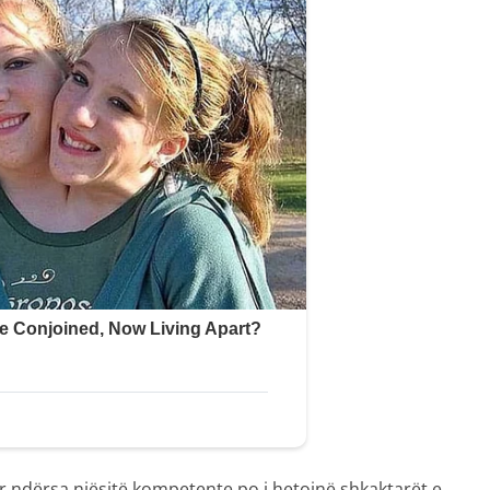
 ndërsa njësitë kompetente po i hetojnë shkaktarët e