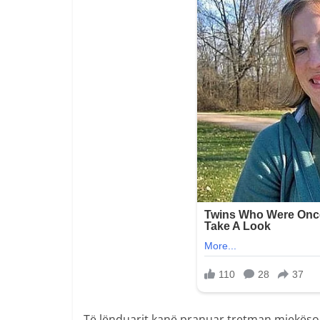
Të lënduarit kanë pranuar tretman mjekësor