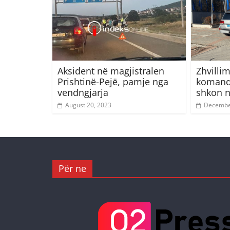
Aksident në magjistralen
Zhvilli
Prishtinë-Pejë, pamje nga
komanda
vendngjarja
shkon n
August 20, 2023
Decembe
Për ne