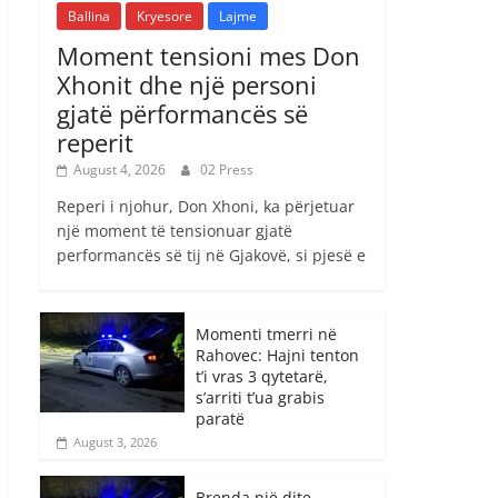
Ballina
Kryesore
Lajme
Moment tensioni mes Don
Xhonit dhe një personi
gjatë përformancës së
reperit
August 4, 2026
02 Press
Reperi i njohur, Don Xhoni, ka përjetuar
një moment të tensionuar gjatë
performancës së tij në Gjakovë, si pjesë e
Momenti tmerri në
Rahovec: Hajni tenton
t’i vras 3 qytetarë,
s’arriti t’ua grabis
paratë
August 3, 2026
Brenda një dite,