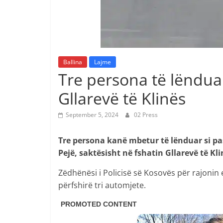
Ballina
Lajme
Tre persona të lënduar
Gllarevë të Klinës
September 5, 2024
02 Press
Tre persona kanë mbetur të lënduar si pas
Pejë, saktësisht në fshatin Gllarevë të Kli
Zëdhënësi i Policisë së Kosovës për rajonin 
përfshirë tri automjete.