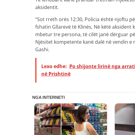
aksidentit.
“Sot rreth orës 12:30, Policia është njoftu p
fshatin Gllarevë të Klinës, Në këtë aksident
mbetur tre persona, të cilët janë dërguar p
Njësitet kompetente kanë dalë në vendin e ng
Gashi.
Lexo edhe:
Po shijonte lirinë nga arrat
në Prishtinë