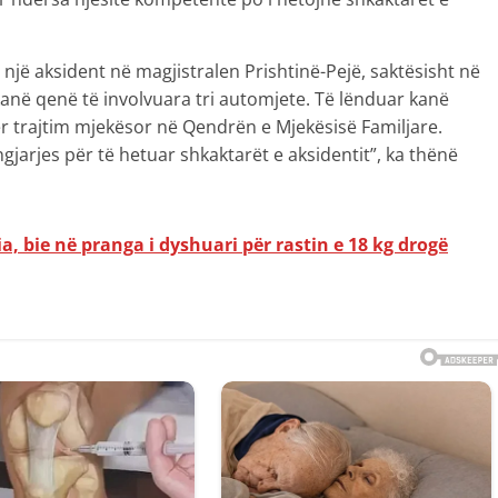
ë një aksident në magjistralen Prishtinë-Pejë, saktësisht në
 kanë qenë të involvuara tri automjete. Të lënduar kanë
ër trajtim mjekësor në Qendrën e Mjekësisë Familjare.
jarjes për të hetuar shkaktarët e aksidentit”, ka thënë
ia, bie në pranga i dyshuari për rastin e 18 kg drogë