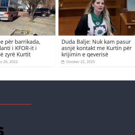
me për barrikada,
Duda Balje: Nuk kam pasur
nti i KFOR-it i
asnjë kontakt me Kurtin për
ë zyrë Kurtit
krijimin e qeverisë
r 26, 2022
October 22, 2025