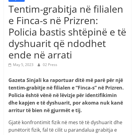
Tentim-grabitja në filialen
e Finca-s në Prizren:
Policia bastis shtëpinë e të
dyshuarit që ndodhet
ende në arrati
May 5, 2023
02 Press
Gazeta Sinjali ka raportuar ditë më parë për një
tentim-grabitje në filialen e “Finca-s” në Prizren.
Policia është vënë në lëvizje për identifikimin
dhe kapjen e të dyshuarit, por akoma nuk kanë
arritur të bien në gjurmët e tij.
Gjatë konfrontimit fizik në mes të të dyshuarit dhe
punëtorit fizik, fal të cilit u parandalua grabitja e