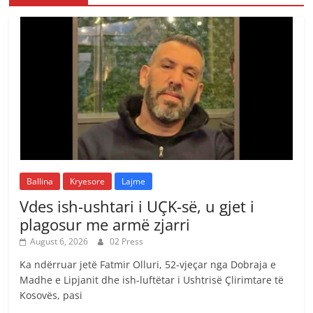
Ballina
Kryesore
Lajme
Vdes ish-ushtari i UÇK-së, u gjet i
plagosur me armë zjarri
August 6, 2026
02 Press
Ka ndërruar jetë Fatmir Olluri, 52-vjeçar nga Dobraja e
Madhe e Lipjanit dhe ish-luftëtar i Ushtrisë Çlirimtare të
Kosovës, pasi