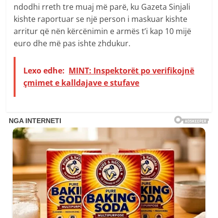
ndodhi rreth tre muaj më parë, ku Gazeta Sinjali
kishte raportuar se një person i maskuar kishte
arritur që nën kërcënimin e armës t’i kap 10 mijë
euro dhe më pas ishte zhdukur.
Lexo edhe:
MINT: Inspektorët po verifikojnë
çmimet e kalldajave e stufave