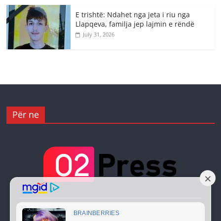
E trishtë: Ndahet nga jeta i riu nga
Llapqeva, familja jep lajmin e rëndë
July 31, 2026
Për ne