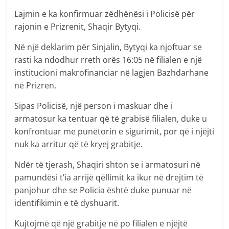
Lajmin e ka konfirmuar zëdhënësi i Policisë për
rajonin e Prizrenit, Shaqir Bytyqi.
Në një deklarim për Sinjalin, Bytyqi ka njoftuar se
rasti ka ndodhur rreth orës 16:05 në filialen e një
institucioni makrofinanciar në lagjen Bazhdarhane
në Prizren.
Sipas Policisë, një person i maskuar dhe i
armatosur ka tentuar që të grabisë filialen, duke u
konfrontuar me punëtorin e sigurimit, por që i njëjti
nuk ka arritur që të kryej grabitje.
Ndër të tjerash, Shaqiri shton se i armatosuri në
pamundësi t’ia arrijë qëllimit ka ikur në drejtim të
panjohur dhe se Policia është duke punuar në
identifikimin e të dyshuarit.
Kujtojmë që një grabitje në po filialen e njëjtë