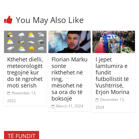
You May Also Like
Kthehet dielli,
Florian Marku
I jepet
meteorologët
sonte
lamtumira e
tregojnë kur
rikthehet në
fundit
do të ngrohet
ring,
futbollistit të
moti sërish
mësohet në
Vushtrrisë,
sa ora do të
Erjon Morina
November 13,
boksojë
December 13,
2022
March 31, 2024
2024
TË FUNDIT