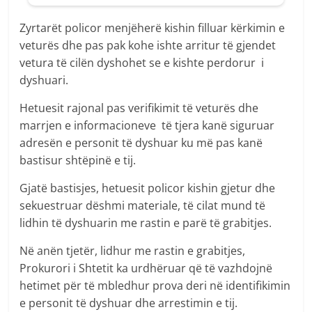
Zyrtarët policor menjëherë kishin filluar kërkimin e
veturës dhe pas pak kohe ishte arritur të gjendet
vetura të cilën dyshohet se e kishte perdorur i
dyshuari.
Hetuesit rajonal pas verifikimit të veturës dhe
marrjen e informacioneve të tjera kanë siguruar
adresën e personit të dyshuar ku më pas kanë
bastisur shtëpinë e tij.
Gjatë bastisjes, hetuesit policor kishin gjetur dhe
sekuestruar dëshmi materiale, të cilat mund të
lidhin të dyshuarin me rastin e parë të grabitjes.
Në anën tjetër, lidhur me rastin e grabitjes,
Prokurori i Shtetit ka urdhëruar që të vazhdojnë
hetimet për të mbledhur prova deri në identifikimin
e personit të dyshuar dhe arrestimin e tij.