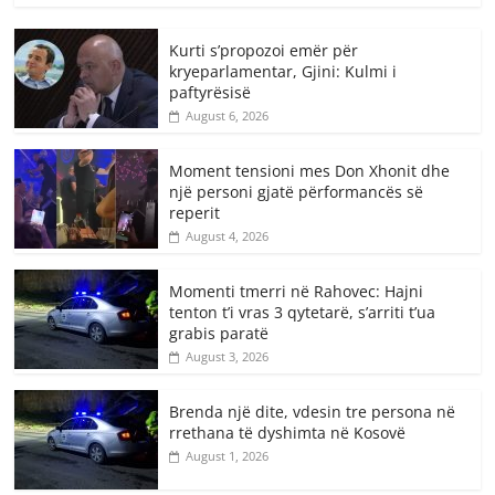
Kurti s’propozoi emër për
kryeparlamentar, Gjini: Kulmi i
paftyrësisë
August 6, 2026
Moment tensioni mes Don Xhonit dhe
një personi gjatë përformancës së
reperit
August 4, 2026
Momenti tmerri në Rahovec: Hajni
tenton t’i vras 3 qytetarë, s’arriti t’ua
grabis paratë
August 3, 2026
Brenda një dite, vdesin tre persona në
rrethana të dyshimta në Kosovë
August 1, 2026