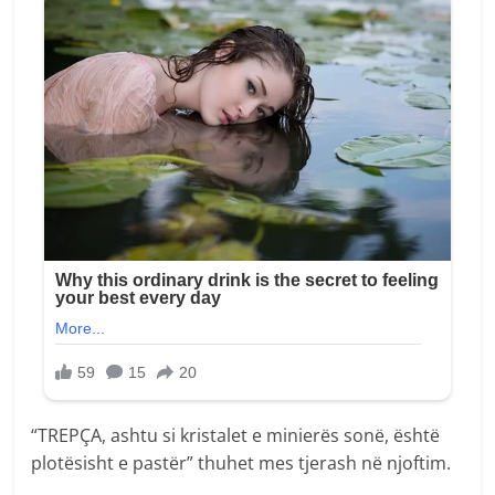
“TREPÇA, ashtu si kristalet e minierës sonë, është
plotësisht e pastër” thuhet mes tjerash në njoftim.