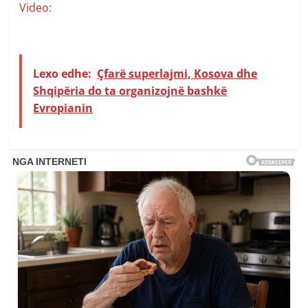
Video:
Lexo edhe:
Çfarë superlajmi, Kosova dhe
Shqipëria do ta organizojnë bashkë
Evropianin