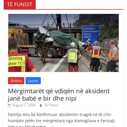
TË FUNDIT
Ballina
Lajme
Mërgimtarët që vdiqën në aksident
janë babë e bir dhe nipi
August 7, 2026
02 Press
Familja Aliu ka konfirmuar aksidentin tragjik në të cilin
humbën jetën tre mërgimtarë nga Komogllava e Ferizajt,
teksa po ktheheshin