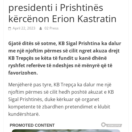
presidenti i Prishtinës
kërcënon Erion Kastratin
April 22, 2023
02 Press
Gjatë ditës së sotme, KB Sigal Prishtina ka dalur
me një njoftim përmes së cilit ngret akuza drejt
KB Trepçës se këta të fundit u kanë dhënë
ryshfet referëve të ndeshjes në mënyrë që të
favorizohen.
Menjëherë pas tyre, KB Trepça ka dalur me një
njoftim përmes së cilit hedh poshtë akuzat e KB
Sigal Prishtinës, duke kërkuar që organet
kompetente të zbardhen pretendimet e klubit
kundërshtarë.