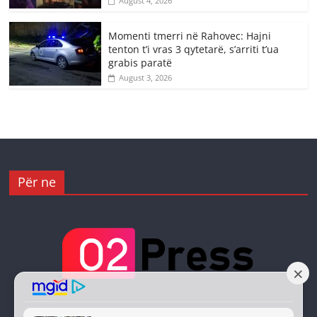
August 4, 2026
Momenti tmerri në Rahovec: Hajni
tenton t’i vras 3 qytetarë, s’arriti t’ua
grabis paratë
August 3, 2026
Për ne