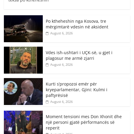
Po ktheheshin nga Kosova, tre
mërgimtarë vdesin në aksident
August 6, 2026
Vdes ish-ushtari i UÇK-së, u gjet i
plagosur me armë zjarri
August 6, 2026
Kurti s’propozoi emër për
kryeparlamentar, Gjini: Kulmi i
paftyrësisë
August 6, 2026
Moment tensioni mes Don Xhonit dhe
një personi gjatë përformancës së
reperit