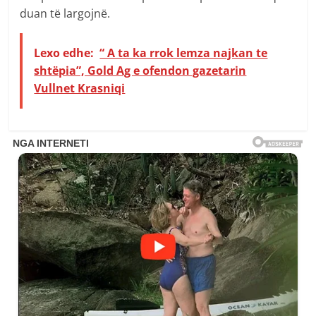
duan të largojnë.
Lexo edhe:
“ A ta ka rrok lemza najkan te
shtëpia”, Gold Ag e ofendon gazetarin
Vullnet Krasniqi