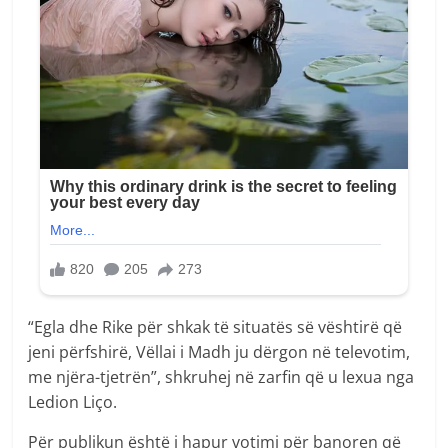
“Egla dhe Rike për shkak të situatës së vështirë që
jeni përfshirë, Vëllai i Madh ju dërgon në televotim,
me njëra-tjetrën”, shkruhej në zarfin që u lexua nga
Ledion Liço.
Për publikun është i hapur votimi për banoren që