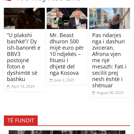
“U plakshi
Mr. Beast
Pas ndarjes
bashkë”/ Dy
dhuron 500
nga i dashuri
ish-banorët e
mijë euro për
zviceran,
BBV3
10 ndjekës –
Afrona vjen
postojnë
fituesi i
me një
foton e
dhjetë del
mesazh: Fati i
dyshimtë së
nga Kosova
secilit prej
bashku
nesh është i
June 2, 2025
shënuar
April 16, 2024
August 30, 2023
TË FUNDIT