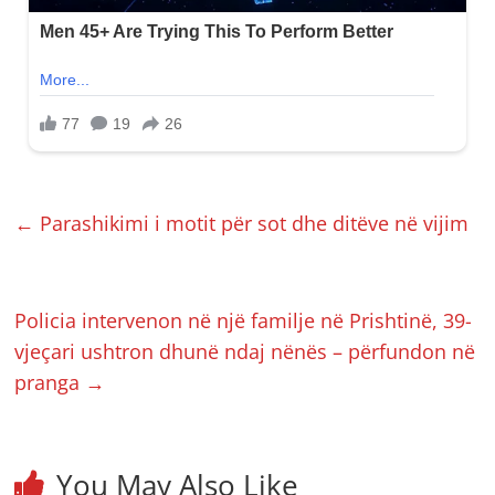
←
Parashikimi i motit për sot dhe ditëve në vijim
Policia intervenon në një familje në Prishtinë, 39-
vjeçari ushtron dhunë ndaj nënës – përfundon në
pranga
→
You May Also Like