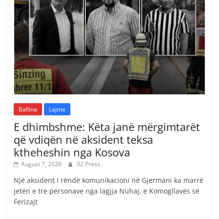
Ballina
Lajme
E dhimbshme: Këta janë mërgimtarët
që vdiqën në aksident teksa
ktheheshin nga Kosova
August 7, 2026
02 Press
Një aksident i rëndë komunikacioni në Gjermani ka marrë
jetën e tre personave nga lagjja Nuhaj, e Komogllavës së
Ferizajt