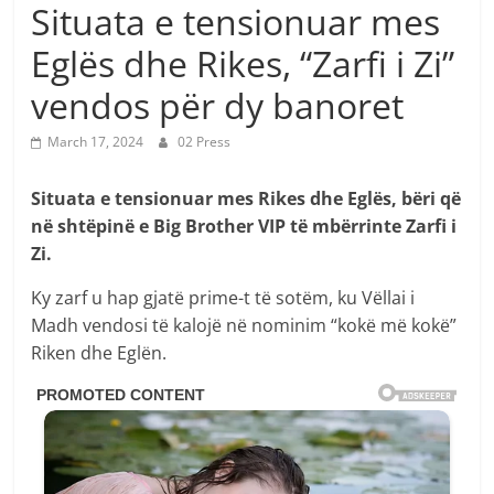
Situata e tensionuar mes
Eglës dhe Rikes, “Zarfi i Zi”
vendos për dy banoret
March 17, 2024
02 Press
Situata e tensionuar mes Rikes dhe Eglës, bëri që
në shtëpinë e Big Brother VIP të mbërrinte Zarfi i
Zi.
Ky zarf u hap gjatë prime-t të sotëm, ku Vëllai i
Madh vendosi të kalojë në nominim “kokë më kokë”
Riken dhe Eglën.