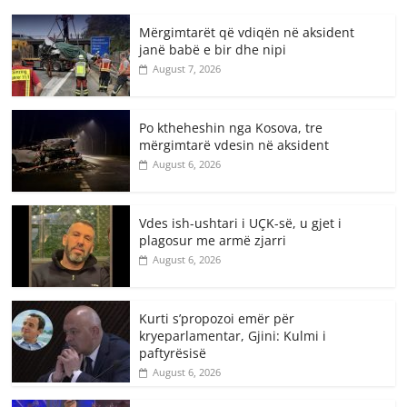
Mërgimtarët që vdiqën në aksident
janë babë e bir dhe nipi
August 7, 2026
Po ktheheshin nga Kosova, tre
mërgimtarë vdesin në aksident
August 6, 2026
Vdes ish-ushtari i UÇK-së, u gjet i
plagosur me armë zjarri
August 6, 2026
Kurti s’propozoi emër për
kryeparlamentar, Gjini: Kulmi i
paftyrësisë
August 6, 2026