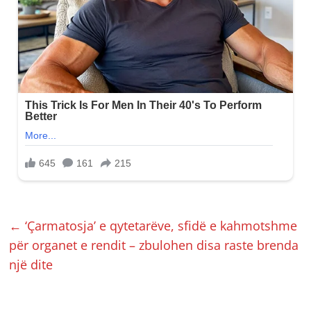
←
‘Çarmatosja’ e qytetarëve, sfidë e kahmotshme
për organet e rendit – zbulohen disa raste brenda
një dite