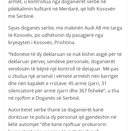
armët, u kontrollua nga doganierët serbë në
pikëkalimin kufitarë në Merdarë, që lidh Kosovën
me Serbinë.
Sipas doganës serbe, me makinën Audi A8 me targa
të Kosovës, po udhëtonin dy pasagjerë nga
kryeqyteti i Kosovës, Prishtina.
“Ndonëse të dy deklaruan se nuk kishin asgjë për të
deklaruar përveç sendeve personale, doganierët
vendosën të bëjnë një kontroll të detajuar. Më pas
u zbulua një arsenal i vërtetë armësh nën karriget
dhe nën kapakët e rrotave: 45 armë zjarri, 31
silenciatorë për armë zjarri dhe 367 fishekë”, u tha
në njoftim e Doganës së Serbisë.
Autoritetet serbe thanë se doganierët kanë
dorëzuar te policia dy personat që gjendeshin në
këtë automjet “dhe kanë njoftuar prokurorin