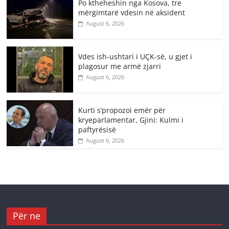
Po ktheheshin nga Kosova, tre
mërgimtarë vdesin në aksident
August 6, 2026
Vdes ish-ushtari i UÇK-së, u gjet i
plagosur me armë zjarri
August 6, 2026
Kurti s’propozoi emër për
kryeparlamentar, Gjini: Kulmi i
paftyrësisë
August 6, 2026
Për ne