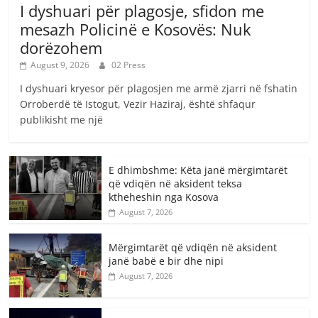
I dyshuari për plagosje, sfidon me
mesazh Policinë e Kosovës: Nuk
dorëzohem
August 9, 2026
02 Press
I dyshuari kryesor për plagosjen me armë zjarri në fshatin
Orroberdë të Istogut, Vezir Haziraj, është shfaqur
publikisht me një
E dhimbshme: Këta janë mërgimtarët
që vdiqën në aksident teksa
ktheheshin nga Kosova
August 7, 2026
Mërgimtarët që vdiqën në aksident
janë babë e bir dhe nipi
August 7, 2026