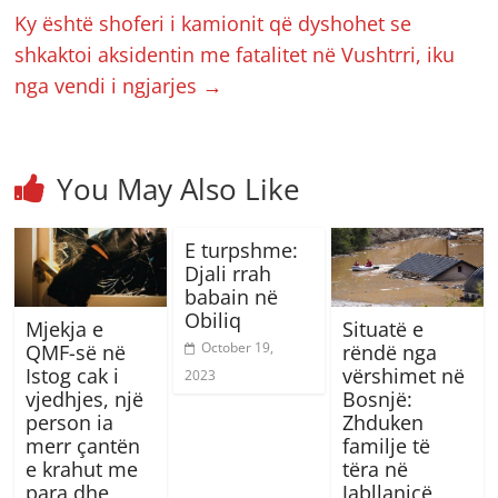
Ky është shoferi i kamionit që dyshohet se
shkaktoi aksidentin me fatalitet në Vushtrri, iku
nga vendi i ngjarjes
→
You May Also Like
E turpshme:
Djali rrah
babain në
Obiliq
Mjekja e
Situatë e
October 19,
QMF-së në
rëndë nga
Istog cak i
vërshimet në
2023
vjedhjes, një
Bosnjë:
person ia
Zhduken
merr çantën
familje të
e krahut me
tëra në
para dhe
Jabllanicë