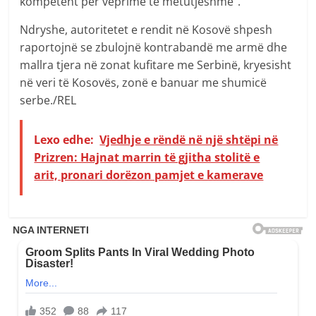
kompetent për veprime të mëtutjeshme”.
Ndryshe, autoritetet e rendit në Kosovë shpesh
raportojnë se zbulojnë kontrabandë me armë dhe
mallra tjera në zonat kufitare me Serbinë, kryesisht
në veri të Kosovës, zonë e banuar me shumicë
serbe./REL
Lexo edhe:
Vjedhje e rëndë në një shtëpi në
Prizren: Hajnat marrin të gjitha stolitë e
arit, pronari dorëzon pamjet e kamerave