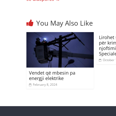
You May Also Like
Lirohet 
për krim
njoftimi
Special
October 
Vendet që mbesin pa
energji elektrike
February 8, 2024