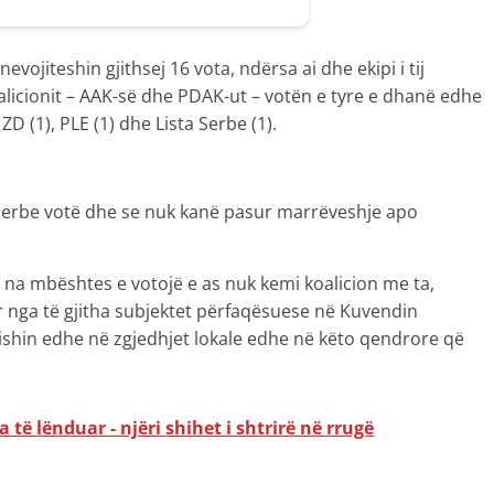
vojiteshin gjithsej 16 vota, ndërsa ai dhe ekipi i tij
licionit – AAK-së dhe PDAK-ut – votën e tyre e dhanë edhe
D (1), PLE (1) dhe Lista Serbe (1).
s Serbe votë dhe se nuk kanë pasur marrëveshje apo
të na mbështes e votojë e as nuk kemi koalicion me ta,
r nga të gjitha subjektet përfaqësuese në Kuvendin
ishin edhe në zgjedhjet lokale edhe në këto qendrore që
 të lënduar - njëri shihet i shtrirë në rrugë