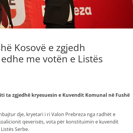
ushë Kosovë e zgjedh
 edhe me votën e Listës
iti ta zgjedhë kryesuesin e Kuvendit Komunal në Fushë
ajtur dje, kryetari i ri Valon Prebreza nga radhët e
oalicionit qeverisës, vota për konstituimin e kuvendit
Listës Serbe.