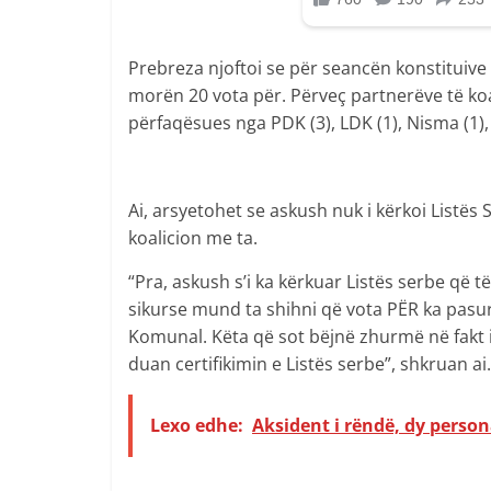
Prebreza njoftoi se për seancën konstituive ne
morën 20 vota për. Përveç partnerëve të koa
përfaqësues nga PDK (3), LDK (1), Nisma (1), Z
Ai, arsyetohet se askush nuk i kërkoi Listë
koalicion me ta.
“Pra, askush s’i ka kërkuar Listës serbe që 
sikurse mund ta shihni që vota PËR ka pasu
Komunal. Këta që sot bëjnë zhurmë në fakt 
duan certifikimin e Listës serbe”, shkruan ai.
Lexo edhe:
Aksident i rëndë, dy persona