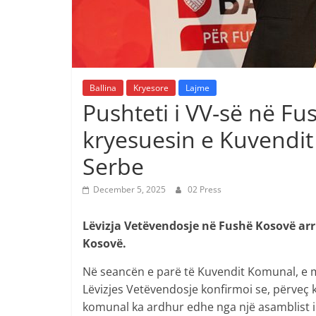
Ballina
Kryesore
Lajme
Pushteti i VV-së në F
kryesuesin e Kuvendit
Serbe
December 5, 2025
02 Press
Lëvizja Vetëvendosje në Fushë Kosovë arr
Kosovë.
Në seancën e parë të Kuvendit Komunal, e mb
Lëvizjes Vetëvendosje konfirmoi se, përveç k
komunal ka ardhur edhe nga një asamblist i 