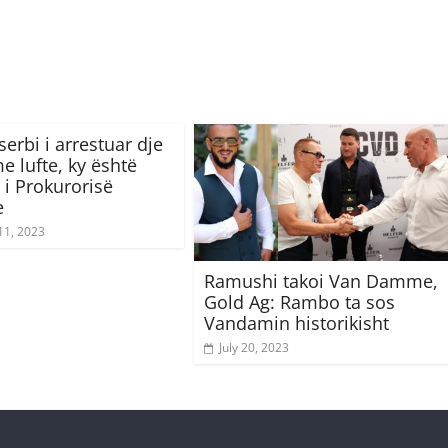
serbi i arrestuar dje
e lufte, ky është
 i Prokurorisë
e
11, 2023
Ramushi takoi Van Damme,
Gold Ag: Rambo ta sos
Vandamin historikisht
July 20, 2023