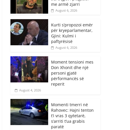
me armë zjarri
August 6, 2026
Kurti s’propozoi emër
për kryeparlamentar,
Gjini: Kulmi i
paftyrësisë
August 6, 2026
Moment tensioni mes
Don Xhonit dhe një
personi gjatë
përformancës së
reperit
August 4, 2026
Momenti tmerri në
Rahovec: Hajni tenton
t’i vras 3 qytetarë,
s’arriti t’ua grabis
paratë