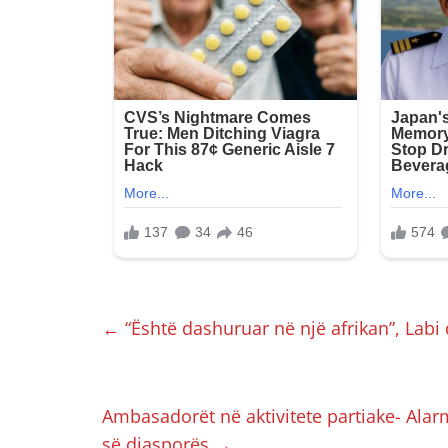
←
“Është dashuruar në një afrikan”, Labi
Ambasadorët në aktivitete partiake- Alar
së diasporës
→