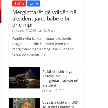
Ballina
Lajme
Mërgimtarët që vdiqën në
aksident janë babë e bir
dhe nipi
August 7, 2026
02 Press
Familja Aliu ka konfirmuar aksidentin
tragjik në të cilin humbën jetën tre
mërgimtarë nga Komogllava e Ferizajt,
teksa po ktheheshin
Po ktheheshin nga
Kosova, tre
mërgimtarë vdesin në
aksident
August 6, 2026
Vdes ish-ushtari i UÇK-
së, u gjet i plagosur