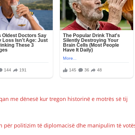
 qan me dënesë kur tregon historinë e motrës së tij
m për politizim të diplomacisë dhe manipulim të votë