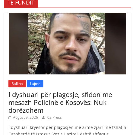
TË FUNDIT
Ballina
Lajme
I dyshuari për plagosje, sfidon me
mesazh Policinë e Kosovës: Nuk
dorëzohem
August 9, 2026
02 Press
I dyshuari kryesor për plagosjen me armë zjarri në fshatin
Orroberdë të Istogut, Vezir Haziraj, është shfaqur