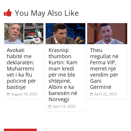
You May Also Like
Avokati
Krasniqi
Theu
habitë me
thumbon
rregullat në
deklaratën:
Kurtin: Kam
Ferma VIP,
Muharremi
marr kredi
merret një
vet i ka ftu
për me ble
vendim për
policinë për
shtëpinë,
Gani
bastisje
Albini e ka
Gërminë
banesën në
August 18, 2023
April 22, 2025
Norvegji
April 16, 2023