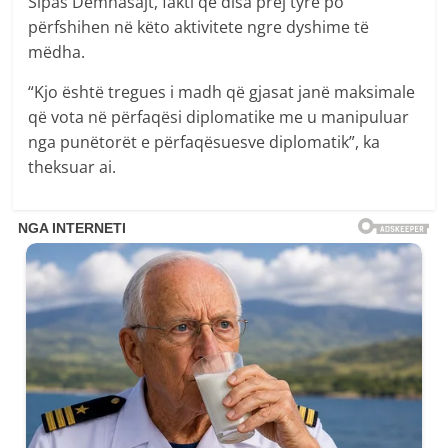
Sipas Demhasajt, fakti që disa prej tyre po
përfshihen në këto aktivitete ngre dyshime të
mëdha.
“Kjo është tregues i madh që gjasat janë maksimale
që vota në përfaqësi diplomatike me u manipuluar
nga punëtorët e përfaqësuesve diplomatik”, ka
theksuar ai.