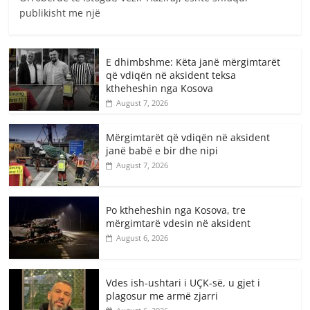
publikisht me një
E dhimbshme: Këta janë mërgimtarët
që vdiqën në aksident teksa
ktheheshin nga Kosova
August 7, 2026
Mërgimtarët që vdiqën në aksident
janë babë e bir dhe nipi
August 7, 2026
Po ktheheshin nga Kosova, tre
mërgimtarë vdesin në aksident
August 6, 2026
Vdes ish-ushtari i UÇK-së, u gjet i
plagosur me armë zjarri