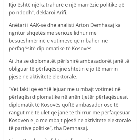
Kjo është një katrahurë e një marrëzie politike që
po ndodh”, deklaroi Arifi.
Anëtari i AAK-së dhe analisti Arton Demhasaj ka
ngritur shqetësime serioze lidhur me
besueshmërinë e votimeve që mbahen në
përfaqësitë diplomatike të Kosovës.
Ai tha se diplomatët përfshirë ambasadorët janë të
obliguar të përfaqësojnë shtetin e jo të marrin
pjesë në aktivitete elektorale.
“Vet fakti që është lejuar me u mbajt votimet në
përfaqësi diplomatike në anën tjetër përfaqësuesit
diplomatik të Kosovës qoftë ambasador ose të
rangut më të ulët që janë të thirrur me përfaqësuar
Kosovën e jo me mbajt pjesë ne aktivitete elektorale
të partive politike”, tha Demhasaj.