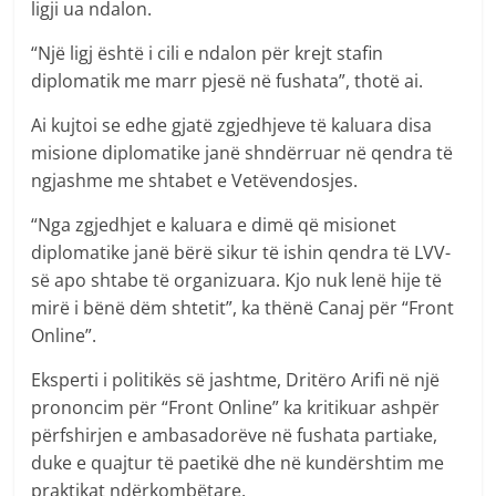
ligji ua ndalon.
“Një ligj është i cili e ndalon për krejt stafin
diplomatik me marr pjesë në fushata”, thotë ai.
Ai kujtoi se edhe gjatë zgjedhjeve të kaluara disa
misione diplomatike janë shndërruar në qendra të
ngjashme me shtabet e Vetëvendosjes.
“Nga zgjedhjet e kaluara e dimë që misionet
diplomatike janë bërë sikur të ishin qendra të LVV-
së apo shtabe të organizuara. Kjo nuk lenë hije të
mirë i bënë dëm shtetit”, ka thënë Canaj për “Front
Online”.
Eksperti i politikës së jashtme, Dritëro Arifi në një
prononcim për “Front Online” ka kritikuar ashpër
përfshirjen e ambasadorëve në fushata partiake,
duke e quajtur të paetikë dhe në kundërshtim me
praktikat ndërkombëtare.