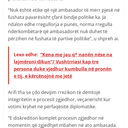
“Nuk është etike që një ambasador të merr pjesë në
fushata pavarësisht çfarë bindje politike ka. Ja
ndalon edhe rregullorja e punës, norma rregulla
ndërkombëtarë që ambasadorët nuk duhet të
përzihen në fushata të partive politike”, u shpreh ai.
Lexo edhe:
“Kena me jau q* nanën nëse na
lajmëroni dikun”/ Vushtrriasi kap tre
persona duke vjedhur kumbulla në pronën
e tij, e kërcënojnë me jetë
Arifi tha se çdo devijim rrezikon të dëmtojë
integritetin e procesit zgjedhor, veçanërisht kur
votimi kryhet në përfaqësitë diplomatike.
“E diskrediton komplet procesin zgjedhor në
momentin që zgjedhjet mbahen në ato ambasada.