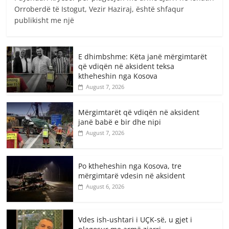
Orroberdë të Istogut, Vezir Haziraj, është shfaqur
publikisht me një
E dhimbshme: Këta janë mërgimtarët
që vdiqën në aksident teksa
ktheheshin nga Kosova
August 7, 2026
Mërgimtarët që vdiqën në aksident
janë babë e bir dhe nipi
August 7, 2026
Po ktheheshin nga Kosova, tre
mërgimtarë vdesin në aksident
August 6, 2026
Vdes ish-ushtari i UÇK-së, u gjet i