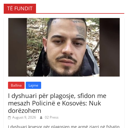
TË FUNDIT
Ballina
Lajme
I dyshuari për plagosje, sfidon me
mesazh Policinë e Kosovës: Nuk
dorëzohem
August 9, 2026
02 Press
I dyshuari kryesor për plagosjen me armë zjarri në fshatin