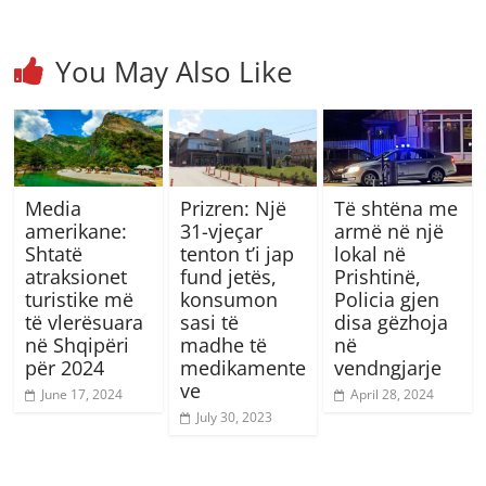
You May Also Like
Media
Prizren: Një
Të shtëna me
amerikane:
31-vjeçar
armë në një
Shtatë
tenton t’i jap
lokal në
atraksionet
fund jetës,
Prishtinë,
turistike më
konsumon
Policia gjen
të vlerësuara
sasi të
disa gëzhoja
në Shqipëri
madhe të
në
për 2024
medikamente
vendngjarje
ve
June 17, 2024
April 28, 2024
July 30, 2023