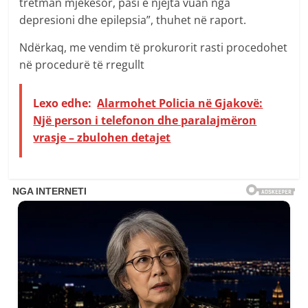
tretman mjekësor, pasi e njëjta vuan nga
depresioni dhe epilepsia”, thuhet në raport.
Ndërkaq, me vendim të prokurorit rasti procedohet
në procedurë të rregullt
Lexo edhe:
Alarmohet Policia në Gjakovë:
Një person i telefonon dhe paralajmëron
vrasje – zbulohen detajet