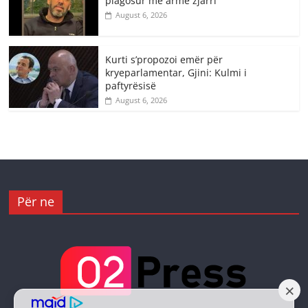
plagosur me armë zjarri
August 6, 2026
Kurti s’propozoi emër për
kryeparlamentar, Gjini: Kulmi i
paftyrësisë
August 6, 2026
Për ne