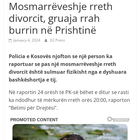
Mosmarrëveshje rreth
divorcit, gruaja rrah
burrin në Prishtinë
January 4, 2024
02 Press
Policia e Kosovës njofton se një person ka
raportuar se pas një mosmarrëveshje rreth
divorcit është sulmuar fizikisht nga e dyshuara
bashkëshortja e tij.
Në raportin 24 orësh të PK-së bëhet e ditur se rasti
ka ndodhur të mërkurën rreth orës 20:00, raporton
“Betimi për Drejtësi”.