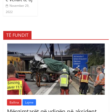
November 29,
2022
TË FUNDIT
Ballina
Lajme
Mërgimtarët që vdiqën në aksident