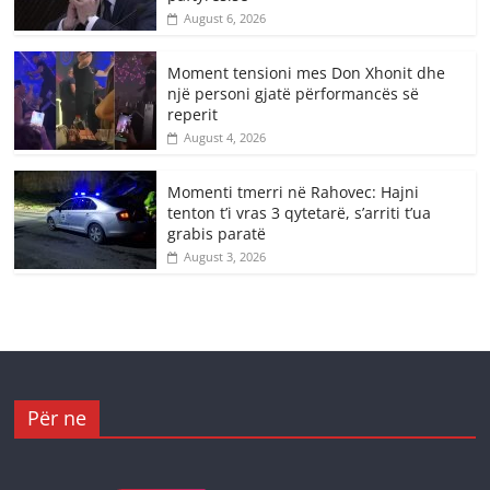
August 6, 2026
Moment tensioni mes Don Xhonit dhe
një personi gjatë përformancës së
reperit
August 4, 2026
Momenti tmerri në Rahovec: Hajni
tenton t’i vras 3 qytetarë, s’arriti t’ua
grabis paratë
August 3, 2026
Për ne