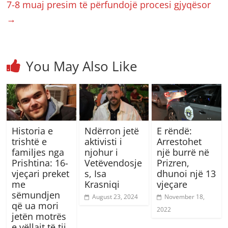
7-8 muaj presim të përfundojë procesi gjyqësor
→
You May Also Like
Historia e
Ndërron jetë
E rëndë:
trishtë e
aktivisti i
Arrestohet
familjes nga
njohur i
një burrë në
Prishtina: 16-
Vetëvendosje
Prizren,
vjeçari preket
s, Isa
dhunoi një 13
me
Krasniqi
vjeçare
sëmundjen
August 23, 2024
November 18,
që ua mori
2022
jetën motrës
e vëllait të tij