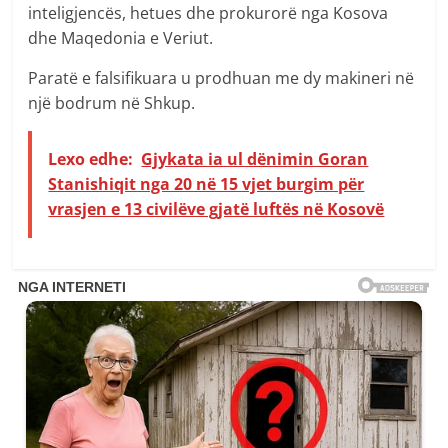
inteligjencës, hetues dhe prokurorë nga Kosova
dhe Maqedonia e Veriut.
Paratë e falsifikuara u prodhuan me dy makineri në
një bodrum në Shkup.
Lexo edhe:
Gjykata ia ul dënimin Goran
Stanishiqit nga 20 në 15 vjet burgim për
vrasjen e 13 civilëve gjatë luftës në Kosovë