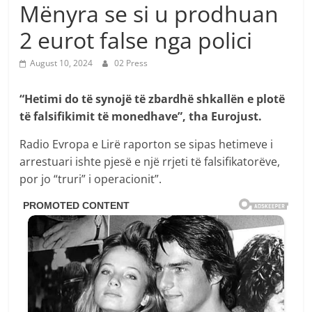
Mënyra se si u prodhuan
2 eurot false nga polici
August 10, 2024
02 Press
“Hetimi do të synojë të zbardhë shkallën e plotë
të falsifikimit të monedhave”, tha Eurojust.
Radio Evropa e Lirë raporton se sipas hetimeve i
arrestuari ishte pjesë e një rrjeti të falsifikatorëve,
por jo “truri” i operacionit”.