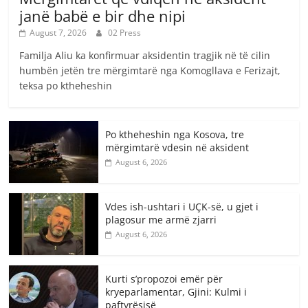
janë babë e bir dhe nipi
August 7, 2026
02 Press
Familja Aliu ka konfirmuar aksidentin tragjik në të cilin
humbën jetën tre mërgimtarë nga Komogllava e Ferizajt,
teksa po ktheheshin
Po ktheheshin nga Kosova, tre
mërgimtarë vdesin në aksident
August 6, 2026
Vdes ish-ushtari i UÇK-së, u gjet i
plagosur me armë zjarri
August 6, 2026
Kurti s’propozoi emër për
kryeparlamentar, Gjini: Kulmi i
paftyrësisë