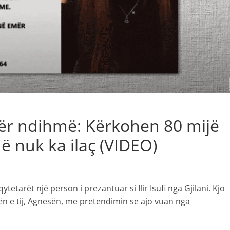
ër ndihmë: Kërkohen 80 mijë
 nuk ka ilaç (VIDEO)
etarët një person i prezantuar si Ilir Isufi nga Gjilani. Kjo
jën e tij, Agnesën, me pretendimin se ajo vuan nga