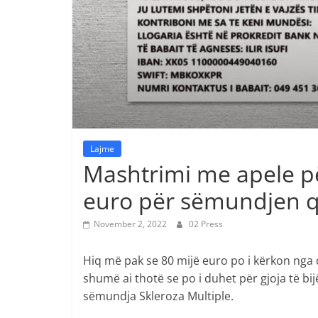
Lajme
Mashtrimi me apele p
euro për sëmundjen që
November 2, 2022
02 Press
Hiq më pak se 80 mijë euro po i kërkon nga qyt
shumë ai thotë se po i duhet për gjoja të bi
sëmundja Skleroza Multiple.