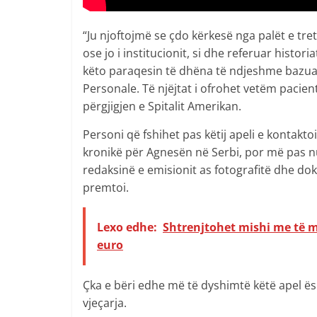
“Ju njoftojmë se çdo kërkesë nga palët e tr
ose jo i institucionit, si dhe referuar hist
këto paraqesin të dhëna të ndjeshme bazuar
Personale. Të njëjtat i ofrohet vetëm pacien
përgjigjen e Spitalit Amerikan.
Personi që fshihet pas këtij apeli e kontaktoi
kronikë për Agnesën në Serbi, por më pas nuk
redaksinë e emisionit as fotografitë dhe d
premtoi.
Lexo edhe:
Shtrenjtohet mishi me të m
euro
Çka e bëri edhe më të dyshimtë këtë apel ë
vjeçarja.