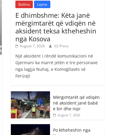
Ballina
Lajme
E dhimbshme: Këta janë
mërgimtarët që vdiqën në
aksident teksa ktheheshin
nga Kosova
August 7, 2026
02 Press
Një aksident i rëndë komunikacioni në
Gjermani ka marrë jetën e tre personave
nga lagjja Nuhaj, e Komogllavës së
Ferizajt
Mërgimtarët që vdiqën
në aksident janë babë
e bir dhe nipi
August 7, 2026
Po ktheheshin nga