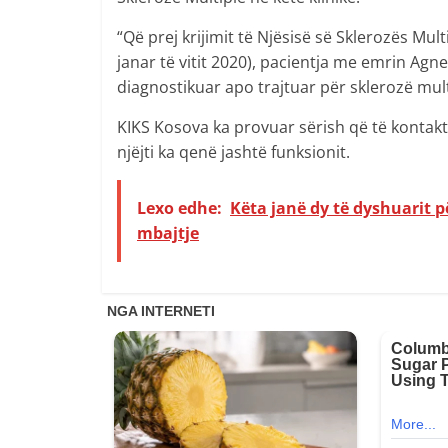
“Që prej krijimit të Njësisë së Sklerozës Mul
janar të vitit 2020), pacientja me emrin Agnesa
diagnostikuar apo trajtuar për sklerozë multi
KIKS Kosova ka provuar sërish që të kontak
njëjti ka qenë jashtë funksionit.
Lexo edhe:
Këta janë dy të dyshuarit 
mbajtje