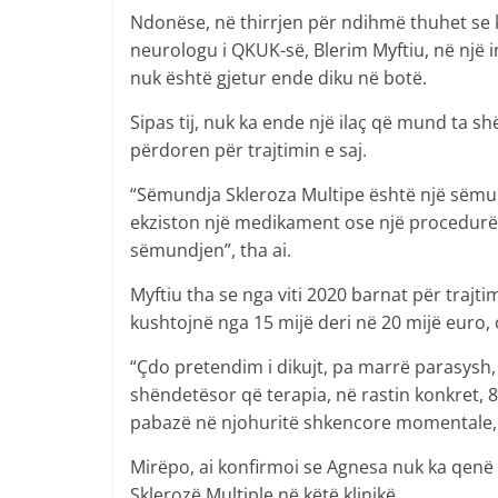
Ndonëse, në thirrjen për ndihmë thuhet se
neurologu i QKUK-së, Blerim Myftiu, në një i
nuk është gjetur ende diku në botë.
Sipas tij, nuk ka ende një ilaç që mund ta s
përdoren për trajtimin e saj.
“Sëmundja Skleroza Multipe është një sëmun
ekziston një medikament ose një procedurë 
sëmundjen”, tha ai.
Myftiu tha se nga viti 2020 barnat për trajtim
kushtojnë nga 15 mijë deri në 20 mijë euro,
“Çdo pretendim i dikujt, pa marrë parasysh,
shëndetësor që terapia, në rastin konkret, 
pabazë në njohuritë shkencore momentale, z
Mirëpo, ai konfirmoi se Agnesa nuk ka qenë 
Sklerozë Multiple në këtë klinikë.