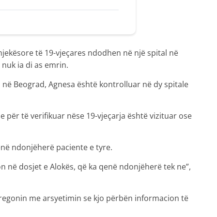
jekësore të 19-vjeçares ndodhen në një spital në
t nuk ia di as emrin.
j në Beograd, Agnesa është kontrolluar në dy spitale
 për të verifikuar nëse 19-vjeçarja është vizituar ose
në ndonjëherë paciente e tyre.
n në dosjet e Alokës, që ka qenë ndonjëherë tek ne”,
tregonin me arsyetimin se kjo përbën informacion të