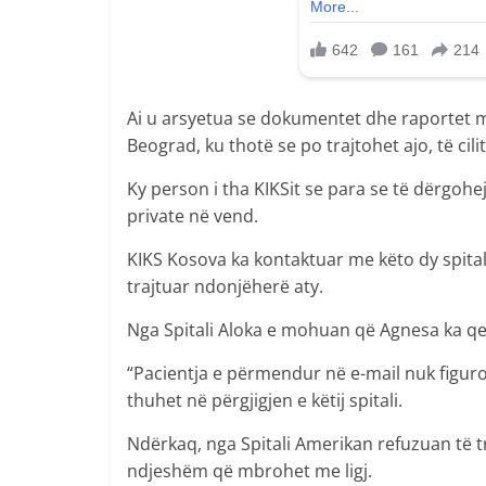
Ai u arsyetua se dokumentet dhe raportet m
Beograd, ku thotë se po trajtohet ajo, të cili
Ky person i tha KIKSit se para se të dërgohe
private në vend.
KIKS Kosova ka kontaktuar me këto dy spitale
trajtuar ndonjëherë aty.
Nga Spitali Aloka e mohuan që Agnesa ka qe
“Pacientja e përmendur në e-mail nuk figuro
thuhet në përgjigjen e këtij spitali.
Ndërkaq, nga Spitali Amerikan refuzuan të 
ndjeshëm që mbrohet me ligj.