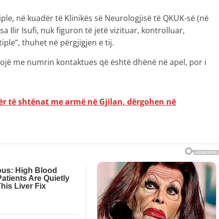
tiple, në kuadër të Klinikës së Neurologjisë të QKUK-së (në
 Ilir Isufi, nuk figuron të jetë vizituar, kontrolluar,
ple”, thuhet në përgjigjen e tij.
tojë me numrin kontaktues që është dhënë në apel, por i
për të shtënat me armë në Gjilan, dërgohen në