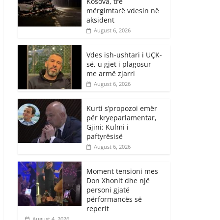
Kosova, tre
mërgimtarë vdesin në
aksident
August 6, 2026
Vdes ish-ushtari i UÇK-
së, u gjet i plagosur
me armë zjarri
August 6, 2026
Kurti s’propozoi emër
për kryeparlamentar,
Gjini: Kulmi i
paftyrësisë
August 6, 2026
Moment tensioni mes
Don Xhonit dhe një
personi gjatë
përformancës së
reperit
August 4, 2026