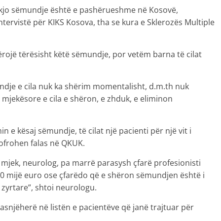
 kjo sëmundje është e pashërueshme në Kosovë,
ntervistë për KIKS Kosova, tha se kura e Sklerozës Multiple
hërojë tërësisht këtë sëmundje, por vetëm barna të cilat
dje e cila nuk ka shërim momentalisht, d.m.th nuk
mjekësore e cila e shëron, e zhduk, e eliminon
in e kësaj sëmundje, të cilat një pacienti për një vit i
 ofrohen falas në QKUK.
 mjek, neurolog, pa marrë parasysh çfarë profesionisti
80 mijë euro ose çfarëdo që e shëron sëmundjen është i
yrtare”, shtoi neurologu.
asnjëherë në listën e pacientëve që janë trajtuar për