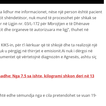
eta lidhur me informacionet, nëse një person është pacient
oriatit shëndetësor, nuk mund të procesohet për shkak se
 në Ligjin nr. 03/L-172 për Mbrojtjen e të Dhënave
tit dhe organeve të autorizuara me ligj”, thuhet në
 KIKS-in, për t’i kërkuar që të shkojë dhe ta realizojë një
 u përgjigj në thirrjet e emisionit.Ai nuk i dërgoi në
okumentet që vërtetojnë diagnozën e Agnesës, ashtu siç
adhe: Nga 7.5 sa ishte, kilogrami shkon deri në 13
shtë edhe sëmundja nga e cila pretendohet se vuan 19-