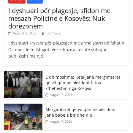
I dyshuari për plagosje, sfidon me
mesazh Policinë e Kosovës: Nuk
dorëzohem
August 9, 2026
02 Press
I dyshuari kryesor për plagosjen me armë zjarri në fshatin
Orroberdë të Istogut, Vezir Haziraj, është shfaqur
publikisht me një
E dhimbshme: Këta janë mërgimtarët
që vdiqën në aksident teksa
ktheheshin nga Kosova
August 7, 2026
Mërgimtarët që vdiqën në aksident
janë babë e bir dhe nipi
August 7, 2026