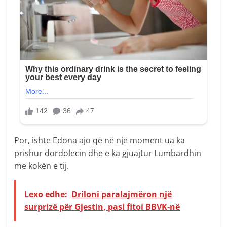
Por, ishte Edona ajo që në një moment ua ka
prishur dordolecin dhe e ka gjuajtur Lumbardhin
me kokën e tij.
Lexo edhe:
Driloni paralajmëron një
surprizë për Gjestin, pasi fitoi BBVK-në