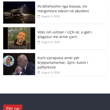
Po ktheheshin nga Kosova, tre
mërgimtarë vdesin në aksident
August 6, 2026
Vdes ish-ushtari i UÇK-së, u gjet i
plagosur me armë zjarri
August 6, 2026
Kurti s’propozoi emër për
kryeparlamentar, Gjini: Kulmi i
paftyrësisë
August 6, 2026
Për ne