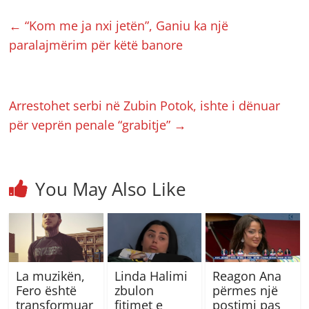
←
“Kom me ja nxi jetën”, Ganiu ka një
paralajmërim për këtë banore
Arrestohet serbi në Zubin Potok, ishte i dënuar
për veprën penale “grabitje”
→
You May Also Like
La muzikën,
Linda Halimi
Reagon Ana
Fero është
zbulon
përmes një
transformuar
fitimet e
postimi pas