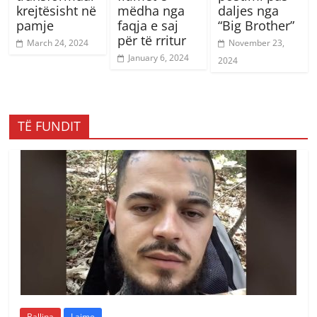
krejtësisht në
mëdha nga
daljes nga
pamje
faqja e saj
“Big Brother”
për të rritur
March 24, 2024
November 23,
January 6, 2024
2024
TË FUNDIT
Ballina
Lajme