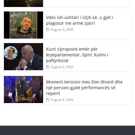
Vdes ish-ushtari i UÇK-së, u gjet i
plagosur me armë zjarri
August 6, 2026
Kurti s’propozoi emër për
kryeparlamentar, Gjini: Kulmi i
paftyrësisë
August 6, 2026
Moment tensioni mes Don Xhonit dhe
një personi gjatë përformancës së
reperit
August 4, 2026