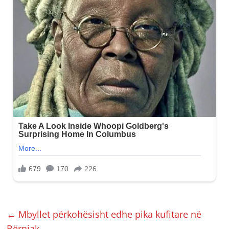
←
Mbyllet përkohësisht edhe pika kufitare në
Bërnjak