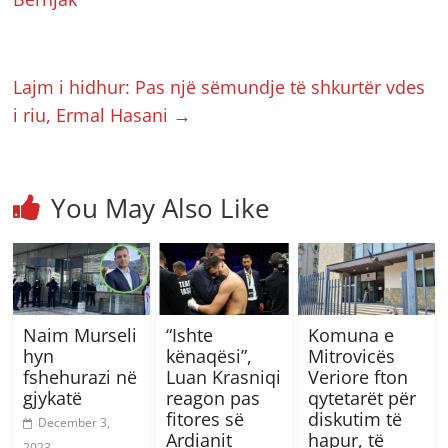
Lajm i hidhur: Pas një sëmundje të shkurtër vdes
i riu, Ermal Hasani
→
You May Also Like
Naim Murseli
“Ishte
Komuna e
hyn
kënaqësi”,
Mitrovicës
fshehurazi në
Luan Krasniqi
Veriore fton
gjykatë
reagon pas
qytetarët për
fitores së
diskutim të
December 3,
Ardianit
hapur, të
2023