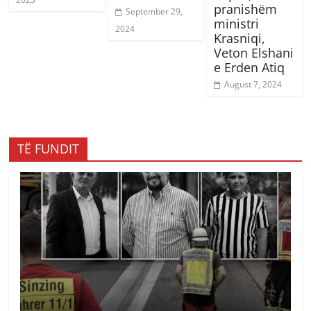
pranishëm
September 29,
ministri
2024
Krasniqi,
Veton Elshani
e Erden Atiq
August 7, 2024
TË FUNDIT