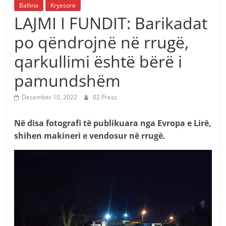
Ballina
Kryesore
LAJMI I FUNDIT: Barikadat
po qëndrojnë në rrugë,
qarkullimi është bërë i
pamundshëm
December 10, 2022
02 Press
Në disa fotografi të publikuara nga Evropa e Lirë,
shihen makineri e vendosur në rrugë.