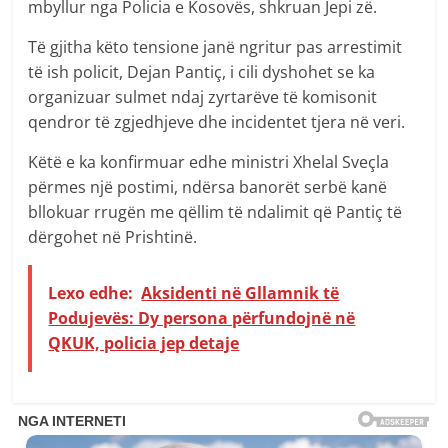
mbyllur nga Policia e Kosovës, shkruan Jepi zë.
Të gjitha këto tensione janë ngritur pas arrestimit
të ish policit, Dejan Pantiç, i cili dyshohet se ka
organizuar sulmet ndaj zyrtarëve të komisonit
qendror të zgjedhjeve dhe incidentet tjera në veri.
Këtë e ka konfirmuar edhe ministri Xhelal Sveçla
përmes një postimi, ndërsa banorët serbë kanë
bllokuar rrugën me qëllim të ndalimit që Pantiç të
dërgohet në Prishtinë.
Lexo edhe:
Aksidenti në Gllamnik të
Podujevës: Dy persona përfundojnë në
QKUK, policia jep detaje