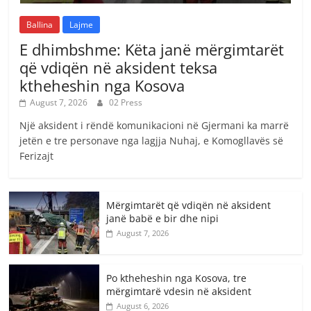
Ballina
Lajme
E dhimbshme: Këta janë mërgimtarët
që vdiqën në aksident teksa
ktheheshin nga Kosova
August 7, 2026
02 Press
Një aksident i rëndë komunikacioni në Gjermani ka marrë
jetën e tre personave nga lagjja Nuhaj, e Komogllavës së
Ferizajt
Mërgimtarët që vdiqën në aksident
janë babë e bir dhe nipi
August 7, 2026
Po ktheheshin nga Kosova, tre
mërgimtarë vdesin në aksident
August 6, 2026