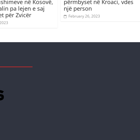
ushimeve në Kosovë,
përmbyset në Kroaci, vdes
lin pa lejen e saj
një person
et për Zvicër
February 26, 2023
 2023