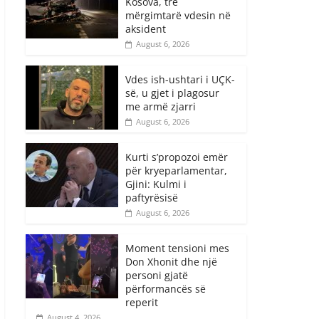
Kosova, tre
mërgimtarë vdesin në
aksident
August 6, 2026
Vdes ish-ushtari i UÇK-
së, u gjet i plagosur
me armë zjarri
August 6, 2026
Kurti s’propozoi emër
për kryeparlamentar,
Gjini: Kulmi i
paftyrësisë
August 6, 2026
Moment tensioni mes
Don Xhonit dhe një
personi gjatë
përformancës së
reperit
August 4, 2026