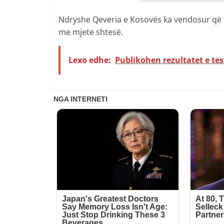
Ndryshe Qeveria e Kosovës ka vendosur që t
me mjete shtesë.
Lexo edhe:
Publikohen rezultatet e testi