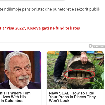
ë ndihmojë pensionistët dhe punëtorët e sektorit publik
t ‘’Pisa 2022’’, Kosova gati në fund të listës