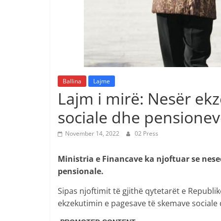
Ballina
Lajme
Lajm i mirë: Nesër e
sociale dhe pensione
November 14, 2022
02 Press
Ministria e Financave ka njoftuar se nes
pensionale.
Sipas njoftimit të gjithë qytetarët e Republ
ekzekutimin e pagesave të skemave sociale