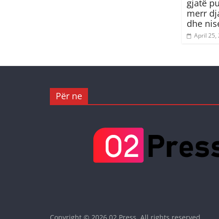
gjatë p
merr dja
dhe nis
April 25,
Për ne
Copyright © 2026
02 Press
. All rights reserved.