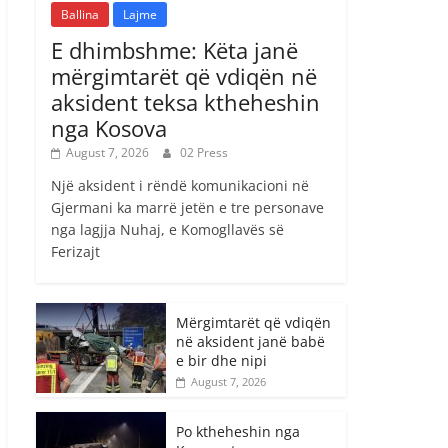
Ballina
Lajme
E dhimbshme: Këta janë
mërgimtarët që vdiqën në
aksident teksa ktheheshin
nga Kosova
August 7, 2026
02 Press
Një aksident i rëndë komunikacioni në
Gjermani ka marrë jetën e tre personave
nga lagjja Nuhaj, e Komogllavës së
Ferizajt
Mërgimtarët që vdiqën
në aksident janë babë
e bir dhe nipi
August 7, 2026
Po ktheheshin nga