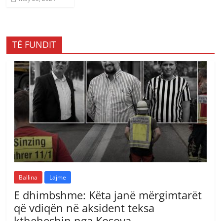
TË FUNDIT
Ballina
Lajme
E dhimbshme: Këta janë mërgimtarët
që vdiqën në aksident teksa
ktheheshin nga Kosova