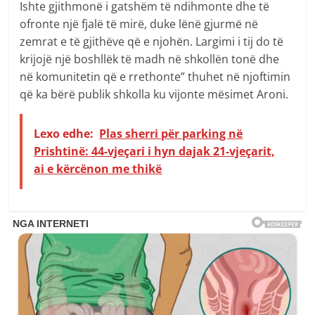
Ishte gjithmonë i gatshëm të ndihmonte dhe të
ofronte një fjalë të mirë, duke lënë gjurmë në
zemrat e të gjithëve që e njohën. Largimi i tij do të
krijojë një boshllëk të madh në shkollën tonë dhe
në komunitetin që e rrethonte” thuhet në njoftimin
që ka bërë publik shkolla ku vijonte mësimet Aroni.
Lexo edhe:
Plas sherri për parking në
Prishtinë: 44-vjeçari i hyn dajak 21-vjeçarit,
ai e kërcënon me thikë