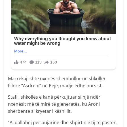
Mazrekaj ishte nxënës shembullor në shkollën
fillore “Asdreni” në Pejë, madje edhe bursist.
Stafi i shkollës e kanë përkujtuar si një ndër
nxënësit më të mirë të gjeneratës, ku Aroni
shërbente si kryetar i këshillit.
“Ai dallohej për bujarinë dhe shpirtin e tij të pastër.