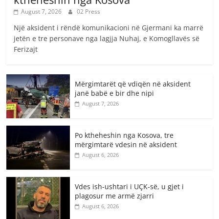
August 7, 2026
02 Press
Një aksident i rëndë komunikacioni në Gjermani ka marrë
jetën e tre personave nga lagjja Nuhaj, e Komogllavës së
Ferizajt
Mërgimtarët që vdiqën në aksident
janë babë e bir dhe nipi
August 7, 2026
Po ktheheshin nga Kosova, tre
mërgimtarë vdesin në aksident
August 6, 2026
Vdes ish-ushtari i UÇK-së, u gjet i
plagosur me armë zjarri
August 6, 2026