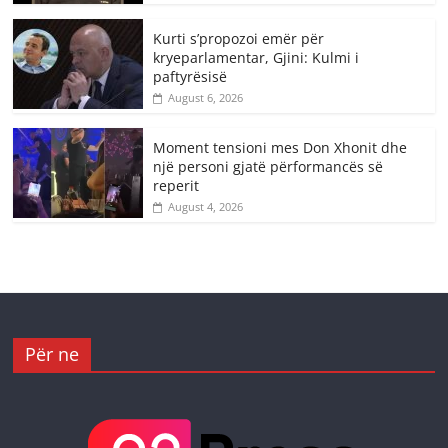
Kurti s’propozoi emër për
kryeparlamentar, Gjini: Kulmi i
paftyrësisë
August 6, 2026
Moment tensioni mes Don Xhonit dhe
një personi gjatë përformancës së
reperit
August 4, 2026
Për ne