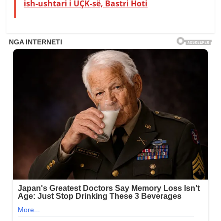
ish-ushtari i UÇK-së, Bastri Hoti