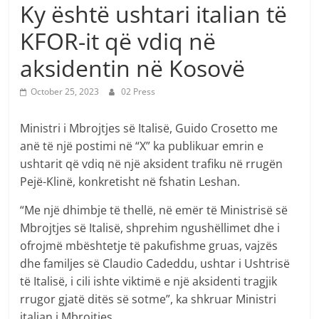
Ky është ushtari italian të
KFOR-it që vdiq në
aksidentin në Kosovë
October 25, 2023
02 Press
Ministri i Mbrojtjes së Italisë, Guido Crosetto me
anë të një postimi në “X” ka publikuar emrin e
ushtarit që vdiq në një aksident trafiku në rrugën
Pejë-Klinë, konkretisht në fshatin Leshan.
“Me një dhimbje të thellë, në emër të Ministrisë së
Mbrojtjes së Italisë, shprehim ngushëllimet dhe i
ofrojmë mbështetje të pakufishme gruas, vajzës
dhe familjes së Claudio Cadeddu, ushtar i Ushtrisë
të Italisë, i cili ishte viktimë e një aksidenti tragjik
rrugor gjatë ditës së sotme”, ka shkruar Ministri
italian i Mbrojtjes.