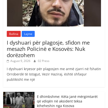
Ballina
Lajme
I dyshuari për plagosje, sfidon me
mesazh Policinë e Kosovës: Nuk
dorëzohem
August 9, 2026
02 Press
I dyshuari kryesor për plagosjen me armë zjarri në fshatin
Orroberdë të Istogut, Vezir Haziraj, është shfaqur
publikisht me një
E dhimbshme: Këta janë mërgimtarët
që vdiqën në aksident teksa
ktheheshin nga Kosova