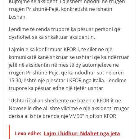
Kujtojmë se aksidenti i djeshëm ndodhi në rrugën
rrugën Prishtinë-Pejë, konkretisht në fshatin
Leshan.
Lëndime të rënda trupore ka pësuar personi që
dyshohet se ka shkaktuar aksidentin.
Lajmin e ka konfirmuar KFOR-i, të cilët në një
komunikatë kanë shkruar se ushtari që ka ndërruar
jetë në aksidentin në mes të dy automjeteve në
rrugën Prishtinë-Pejë, që ka ndodhur sot në orën
15:30, është një pjesëtar i KFOR nga Italia. Lëndime
trupore ka pësuar edhe një tjetër ushtar.
“Ushtari italian shërbente në bazën e KFOR-it në
Novosellë dhe ai ishte viktimë e një aksidenti rrugor
derisa ai ishte brenda një VM90” njofton KFOR
Lexo edhe:
Lajm i hidhur: Ndahet nga jeta