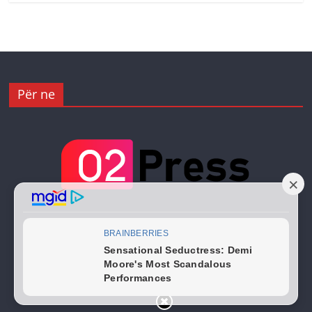
Për ne
Copyright © 2026
02 Press
. All rights reserved.
Theme:
ColorMag
by ThemeGrill. Powered by
WordPress
.