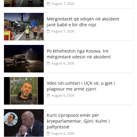
August 7, 2026
Mërgimtarët që vdiqën në aksident
janë babë e bir dhe nipi
August 7, 2026
Po ktheheshin nga Kosova, tre
mërgimtarë vdesin në aksident
August 6, 2026
Vdes ish-ushtari i UÇK-së, u gjet i
plagosur me armë zjarri
August 6, 2026
Kurti s’propozoi emër për
kryeparlamentar, Gjini: Kulmi i
paftyrësisë
August 6, 2026