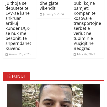
ju thoja se
dhe gjatë
publikojnë
deputetë të
vikendit
pamjet:
LVV-së kanë
Kompanitë
January 5, 2024
shkruar
kosovare
artikuj
transportojnë
kundër UÇK-
serbët e
së nuk më
veriut në
besonit, të
tubimin e
shpërndahet
Vuçiqit në
Kuvendi
Beograd
August 28, 2025
May 26, 2023
TË FUNDIT