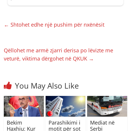
←
Shtohet edhe një pushim për nxënësit
Qëllohet me armë zjarri derisa po lëvizte me
veturë, viktima dërgohet në QKUK
→
You May Also Like
Bekim
Parashikimi i
Mediat në
Haxhiu: Kur
motit për sot
Serbi