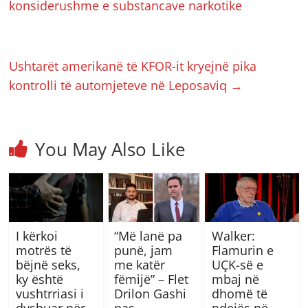
konsiderushme e substancave narkotike
Ushtarët amerikanë të KFOR-it kryejnë pika
kontrolli të automjeteve në Leposaviq
→
You May Also Like
I kërkoi
“Më lanë pa
Walker:
motrës të
punë, jam
Flamurin e
bëjnë seks,
me katër
UÇK-së e
ky është
fëmijë” – Flet
mbaj në
vushtrriasi i
Drilon Gashi
dhomë të