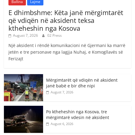
Ballina
Lajme
E dhimbshme: Këta janë mërgimtarët
që vdiqën në aksident teksa
ktheheshin nga Kosova
August 7, 2026
02 Press
Një aksident i rëndë komunikacioni në Gjermani ka marrë
jetën e tre personave nga lagjja Nuhaj, e Komogllavës së
Ferizajt
Mërgimtarët që vdiqën në aksident
janë babë e bir dhe nipi
August 7, 2026
Po ktheheshin nga Kosova, tre
mërgimtarë vdesin në aksident
August 6, 2026