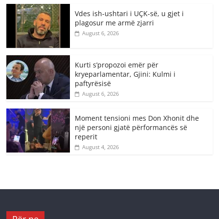
Vdes ish-ushtari i UÇK-së, u gjet i
plagosur me armë zjarri
August 6, 2026
Kurti s’propozoi emër për
kryeparlamentar, Gjini: Kulmi i
paftyrësisë
August 6, 2026
Moment tensioni mes Don Xhonit dhe
një personi gjatë përformancës së
reperit
August 4, 2026