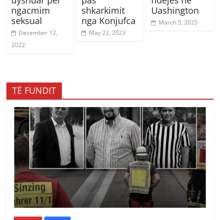
dyshuar për
pas
ndejës në
ngacmim
shkarkimit
Uashington
seksual
nga Konjufca
March 5, 2025
December 12,
May 22, 2023
2022
TË FUNDIT