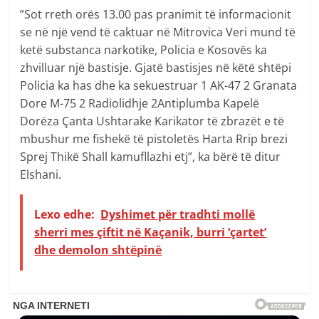
”Sot rreth orës 13.00 pas pranimit të informacionit
se në një vend të caktuar në Mitrovica Veri mund të
ketë substanca narkotike, Policia e Kosovës ka
zhvilluar një bastisje. Gjatë bastisjes në këtë shtëpi
Policia ka has dhe ka sekuestruar 1 AK-47 2 Granata
Dore M-75 2 Radiolidhje 2Antiplumba Kapelë
Dorëza Çanta Ushtarake Karikator të zbrazët e të
mbushur me fishekë të pistoletës Harta Rrip brezi
Sprej Thikë Shall kamufllazhi etj”, ka bërë të ditur
Elshani.
Lexo edhe:
Dyshimet për tradhti mollë
sherri mes çiftit në Kaçanik, burri ‘çartet’
dhe demolon shtëpinë