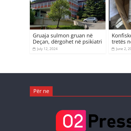
Gruaja sulmon gruan në
Konfisk
Deçan, dërgohet në psikiatri
tretës n
July 12, 2024
June 2, 2
Për ne