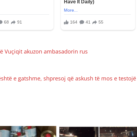
 së Vuçiqit akuzon ambasadorin rus
e është e gatshme, shpresoj që askush të mos e testojë