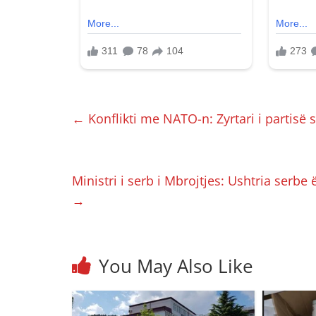
←
Konflikti me NATO-n: Zyrtari i partisë
Ministri i serb i Mbrojtjes: Ushtria serb
→
You May Also Like