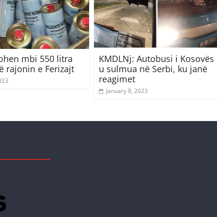
ohen mbi 550 litra
KMDLNj: Autobusi i Kosovës
ë rajonin e Ferizajt
u sulmua në Serbi, ku janë
reagimet
023
January 8, 2023