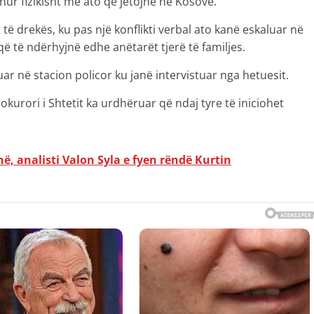
hur fizikisht me ato që jetojnë në Kosovë.
t të drekës, ku pas një konflikti verbal ato kanë eskaluar në
që të ndërhyjnë edhe anëtarët tjerë të familjes.
ar në stacion policor ku janë intervistuar nga hetuesit.
kurori i Shtetit ka urdhëruar që ndaj tyre të iniciohet
, analisti Valon Syla e fyen rëndë Kurtin