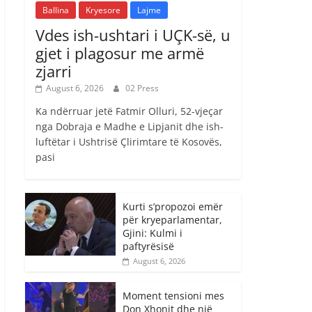
Ballina
Kryesore
Lajme
Vdes ish-ushtari i UÇK-së, u
gjet i plagosur me armë
zjarri
August 6, 2026
02 Press
Ka ndërruar jetë Fatmir Olluri, 52-vjeçar
nga Dobraja e Madhe e Lipjanit dhe ish-
luftëtar i Ushtrisë Çlirimtare të Kosovës,
pasi
Kurti s’propozoi emër
për kryeparlamentar,
Gjini: Kulmi i
paftyrësisë
August 6, 2026
Moment tensioni mes
Don Xhonit dhe një