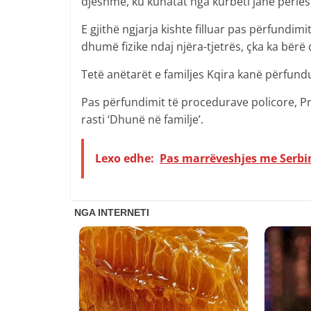
djeshme, ku kunatat nga kurbeti janë përles
E gjithë ngjarja kishte filluar pas përfundimi
dhumë fizike ndaj njëra-tjetrës, çka ka bërë 
Tetë anëtarët e familjes Kqira kanë përfundu
Pas përfundimit të procedurave policore, Pro
rasti ‘Dhunë në familje’.
Lexo edhe:
Pas marrëveshjes me Serbinë