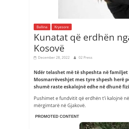
Ballina
Kryesore
Kunatat që erdhën nga
Kosovë
December 28, 2022
02 Press
Ndër telashet më të shpeshta në familjet
Mosmarrëveshjet mes tyre shpesh herë pë
shumë raste eskalojnë edhe në dhunë fizik
Pushimet e fundvitit që erdhën t’i kalojnë n
mërgimtarë në Gjakovë.