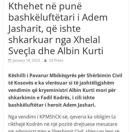
Kthehet në punë
bashkëluftëtari i Adem
Jasharit, që ishte
shkarkuar nga Xhelal
Sveçla dhe Albin Kurti
January 18, 2023
02 Press
Këshilli i Pavarur Mbikëqyrës për Shërbimin Civil
të Kosovës e ka vlerësuar si të jashtëligjshëm
vendimin që kryeministri Albin Kurti mori për
shkarkimin e Fadil Kodrës, i cili ishte
bashkëluftëtar i heroit Adem Jashari.
Nga vendimi i KPMShCK-së, qeveria ka obligim ta
rikthejë Kodrën në një pozitë drejtuese mesatare
në administratën e Shërbimit Civil, shkruan Jepi zë.