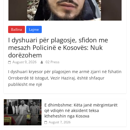
Ballina
Lajme
I dyshuari për plagosje, sfidon me
mesazh Policinë e Kosovës: Nuk
dorëzohem
August 9, 2026
02 Press
I dyshuari kryesor për plagosjen me armë zjarri në fshatin
Orroberdë të Istogut, Vezir Haziraj, është shfaqur
publikisht me një
E dhimbshme: Këta janë mërgimtarët
që vdiqën në aksident teksa
ktheheshin nga Kosova
August 7, 2026