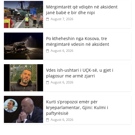
Mërgimtarët që vdiqën në aksident
janë babë e bir dhe nipi
August 7, 2026
Po ktheheshin nga Kosova, tre
mërgimtarë vdesin në aksident
August 6, 2026
Vdes ish-ushtari i UÇK-së, u gjet i
plagosur me armë zjarri
August 6, 2026
Kurti s’propozoi emër për
kryeparlamentar, Gjini: Kulmi i
paftyrësisë
August 6, 2026