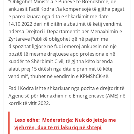
“Obligohet Ministria e Punëve të Brendshme, që
ankuesit Fadil Kodra t’ia kompensojë të gjitha pagat
e parealizuara nga dita e shkarkimit me datë
14.10.2022 deri në ditën e zbatimit të këtij vendimi,
ndërsa Drejtori i Departamentit për Menaxhimin e
Zyrtarëve Publikë obligohet që në pajtim me
dispozitat ligjore në fuqi emëroj ankuesin në një
pozitë të mesme drejtuese apo profesionale në
kuadër të Shërbimit Civil, të gjitha këto brenda
afatit prej 15 ditësh nga dita e pranimit të këtij
vendimi”, thuhet në vendimin e KPMShCK-së.
Fadil Kodra ishte shkarkuar nga pozita e drejtorit të
Agjencisë për Menaxhimin e Emergjencave (AME) në
korrik të vitit 2022.
Lexo edhe:
Moderatorja: Nuk do jetoja me
vjehrrën, dua të rri lakuriq në shtëpi