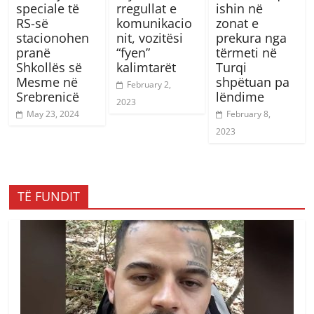
speciale të
rregullat e
ishin në
RS-së
komunikacio
zonat e
stacionohen
nit, vozitësi
prekura nga
pranë
“fyen”
tërmeti në
Shkollës së
kalimtarët
Turqi
Mesme në
shpëtuan pa
February 2,
Srebrenicë
lëndime
2023
May 23, 2024
February 8,
2023
TË FUNDIT