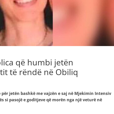
lica që humbi jetën
tit të rëndë në Obiliq
e për jetën bashkë me vajzën e saj në Mjekimin Intensiv
s si pasojë e goditjeve që morën nga një veturë në