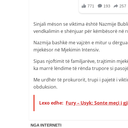
Sinjali mëson se viktima është Nazmije Bubli
vendkalimin e shënjuar për këmbësorë në rr
Nazmija bashkë me vajzën e mitur u dërguan
mjekësor në Mjekimin Intensiv.
Sipas njoftimit të familjarëve, trajtimin mj
ka marrë lëndime të rënda trupore si pasojë
Me urdhër të prokurorit, trupi i pajetë i vik
obduksion.
Lexo edhe:
Fury – Usyk: Sonte meçi i gj