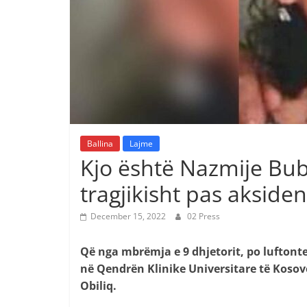
Ballina
Lajme
Kjo është Nazmije Bub
tragjikisht pas aksiden
December 15, 2022
02 Press
Që nga mbrëmja e 9 dhjetorit, po luftont
në Qendrën Klinike Universitare të Kosovë
Obiliq.