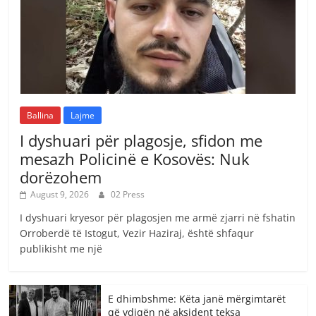
Ballina
Lajme
I dyshuari për plagosje, sfidon me
mesazh Policinë e Kosovës: Nuk
dorëzohem
August 9, 2026
02 Press
I dyshuari kryesor për plagosjen me armë zjarri në fshatin
Orroberdë të Istogut, Vezir Haziraj, është shfaqur
publikisht me një
E dhimbshme: Këta janë mërgimtarët
që vdiqën në aksident teksa