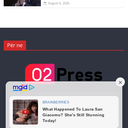
August 6, 2026
Për ne
Copyright © 2026
02 Press
. All rights reserved.
Theme:
ColorMag
by ThemeGrill. Powered by
WordPress
.