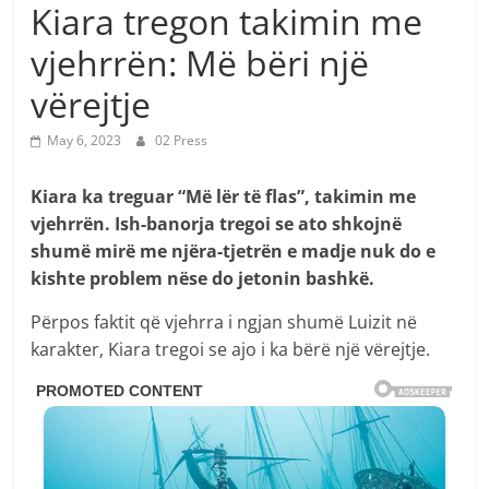
Kiara tregon takimin me
vjehrrën: Më bëri një
vërejtje
May 6, 2023
02 Press
Kiara ka treguar “Më lër të flas”, takimin me
vjehrrën. Ish-banorja tregoi se ato shkojnë
shumë mirë me njëra-tjetrën e madje nuk do e
kishte problem nëse do jetonin bashkë.
Përpos faktit që vjehrra i ngjan shumë Luizit në
karakter, Kiara tregoi se ajo i ka bërë një vërejtje.