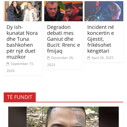
Dy ish-
Degradon
Incident në
kunatat Nora
debati mes
koncertin e
dhe Tuna
Ganiut dhe
Gjestit,
bashkohen
Bucit: Rrenc e
frikësohet
për një duet
fmijaq
këngëtari
muzikor
December 26,
April 26, 2025
September 15,
2023
2024
TË FUNDIT