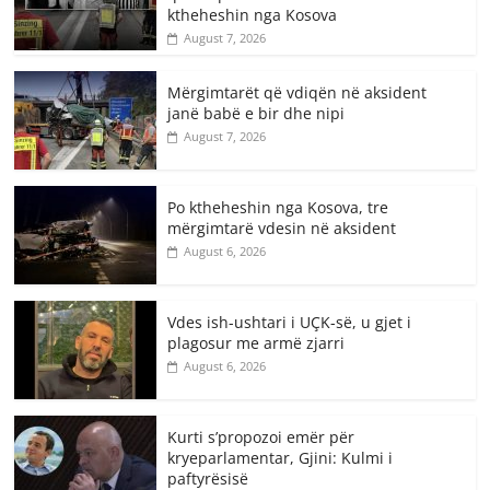
ktheheshin nga Kosova
August 7, 2026
Mërgimtarët që vdiqën në aksident
janë babë e bir dhe nipi
August 7, 2026
Po ktheheshin nga Kosova, tre
mërgimtarë vdesin në aksident
August 6, 2026
Vdes ish-ushtari i UÇK-së, u gjet i
plagosur me armë zjarri
August 6, 2026
Kurti s’propozoi emër për
kryeparlamentar, Gjini: Kulmi i
paftyrësisë