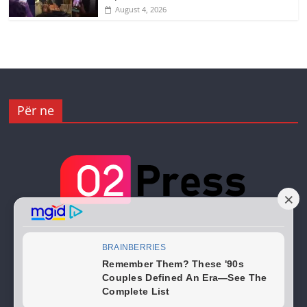
August 4, 2026
Për ne
Copyright © 2026
02 Press
. All rights reserved.
Theme:
ColorMag
by ThemeGrill. Powered by
WordPress
.