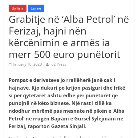
Ballina
Lajme
Grabitje në ‘Alba Petrol’ në
Ferizaj, hajni nën
kërcënimin e armës ia
merr 500 euro punëtorit
January 10, 2023
02 Press
Pompat e derivateve jo rrallëherë janë cak i
hajnave. Kjo dukuri po krijon pasiguri dhe frikë
si për qytetarët ashtu edhe për punëtorët që
punojnë në këto biznese. Një rast i tillë ka
ndodhur mbrëmë pas mesnate në pikën e ‘Alba
Petrol’ në rrugën Bajram e Gursel Sylejmani në
Ferizaj, raporton Gazeta Sinjali.