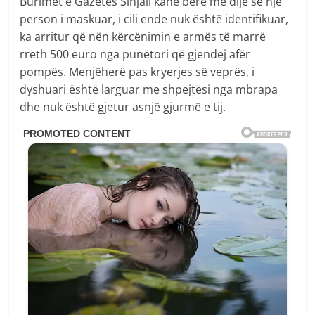
Burimet e Gazetës Sinjali kanë bërë me dije se një
person i maskuar, i cili ende nuk është identifikuar,
ka arritur që nën kërcënimin e armës të marrë
rreth 500 euro nga punëtori që gjendej afër
pompës. Menjëherë pas kryerjes së veprës, i
dyshuari është larguar me shpejtësi nga mbrapa
dhe nuk është gjetur asnjë gjurmë e tij.