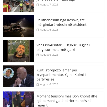
August 7, 2026
Po ktheheshin nga Kosova, tre
mërgimtarë vdesin në aksident
August 6, 2026
Vdes ish-ushtari i UÇK-së, u gjet i
plagosur me armë zjarri
August 6, 2026
Kurti s’propozoi emër për
kryeparlamentar, Gjini: Kulmi i
paftyrësisë
August 6, 2026
Moment tensioni mes Don Xhonit dhe
një personi gjatë përformancës së
reperit