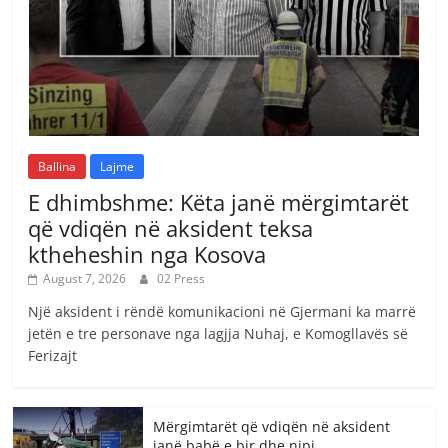
Ballina
Lajme
E dhimbshme: Këta janë mërgimtarët
që vdiqën në aksident teksa
ktheheshin nga Kosova
August 7, 2026
02 Press
Një aksident i rëndë komunikacioni në Gjermani ka marrë
jetën e tre personave nga lagjja Nuhaj, e Komogllavës së
Ferizajt
Mërgimtarët që vdiqën në aksident
janë babë e bir dhe nipi