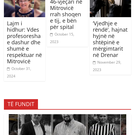
46-vjeçari në
Mitrovicë
rrah shoqen
e tij, e bën
Lajm i
‘Vjedhje e
për spital
hidhur: Vdes
rëndë’, hajnat
October 15,
profesoresha
hyjnë në
e dashur dhe
shtëpinë e
2023
shumë e
mërgimtarit
respektuar në
në Drenar
Mitrovicë
November 29,
October 31,
2023
2024
TË FUNDIT