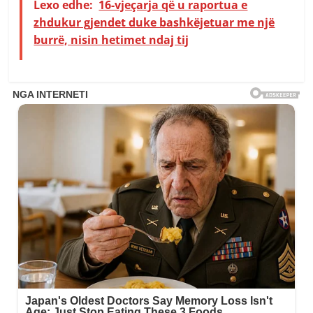
Lexo edhe:
16-vjeçarja që u raportua e
zhdukur gjendet duke bashkëjetuar me një
burrë, nisin hetimet ndaj tij