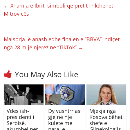
←
Xhamia e Ibrit, simboli që pret t’i rikthehet
Mitrovicës
Malsorja lë anash edhe finalen e “BBVA”, ndiçet
nga 28 mijë njerëz në “TikTok”
→
You May Also Like
Vdes ish-
Dy vushtrrias
Mjekja nga
presidenti i
gjejnë një
Kosova bëhet
Serbisë,
kuletë me
shefe e
akuzohej për
para, e
Gjinekologjis