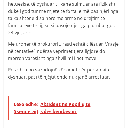
hetuesisë, të dyshuarit i kanë sulmuar ata fizikisht
duke i goditur me mjete të forta, e më pas njëri nga
ta ka shtënë disa herë me armë në drejtim të
familjarëve të tij, ku si pasojë një nga plumbat goditi
23-vjeçarin.
Me urdhër të prokurorit, rasti është cilësuar ‘Vrasje
në tentativë’, ndërsa veprimet tjera ligjore do
merren varësisht nga zhvillimi i hetimeve.
Po ashtu po vazhdojnë kërkimet për personat e
dyshuar, pasi të njëjtit ende nuk janë arrestuar.
Lexo edhe:
Aksident në Kopiliq të
Skenderajt, vdes këmbësori