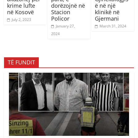
krime lufte
dorëzojnë në
ë në një
në Kosovë
Stacion
klinikë në
Policor
Gjermani
July 2, 2023
January 27,
March 31, 2024
2024
TË FUNDIT