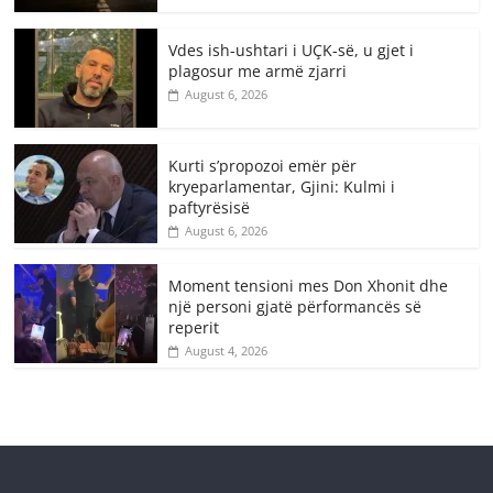
Vdes ish-ushtari i UÇK-së, u gjet i
plagosur me armë zjarri
August 6, 2026
Kurti s’propozoi emër për
kryeparlamentar, Gjini: Kulmi i
paftyrësisë
August 6, 2026
Moment tensioni mes Don Xhonit dhe
një personi gjatë përformancës së
reperit
August 4, 2026