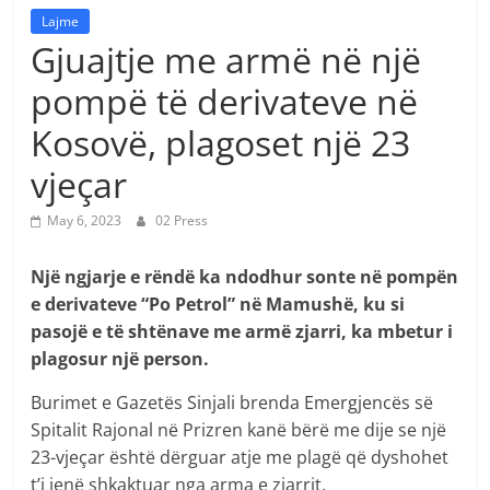
Lajme
Gjuajtje me armë në një
pompë të derivateve në
Kosovë, plagoset një 23
vjeçar
May 6, 2023
02 Press
Një ngjarje e rëndë ka ndodhur sonte në pompën
e derivateve “Po Petrol” në Mamushë, ku si
pasojë e të shtënave me armë zjarri, ka mbetur i
plagosur një person.
Burimet e Gazetës Sinjali brenda Emergjencës së
Spitalit Rajonal në Prizren kanë bërë me dije se një
23-vjeçar është dërguar atje me plagë që dyshohet
t’i jenë shkaktuar nga arma e zjarrit.