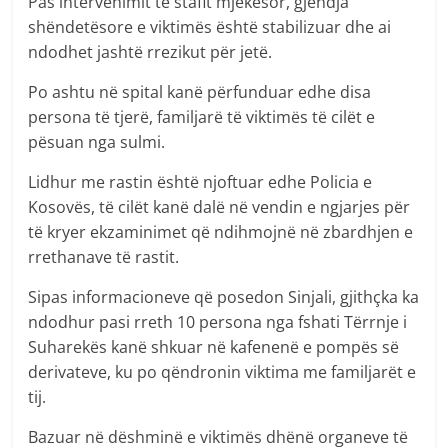
Pas intervenimit të stafit mjekësor, gjendja
shëndetësore e viktimës është stabilizuar dhe ai
ndodhet jashtë rrezikut për jetë.
Po ashtu në spital kanë përfunduar edhe disa
persona të tjerë, familjarë të viktimës të cilët e
pësuan nga sulmi.
Lidhur me rastin është njoftuar edhe Policia e
Kosovës, të cilët kanë dalë në vendin e ngjarjes për
të kryer ekzaminimet që ndihmojnë në zbardhjen e
rrethanave të rastit.
Sipas informacioneve që posedon Sinjali, gjithçka ka
ndodhur pasi rreth 10 persona nga fshati Tërrnje i
Suharekës kanë shkuar në kafenenë e pompës së
derivateve, ku po qëndronin viktima me familjarët e
tij.
Bazuar në dëshminë e viktimës dhënë organeve të