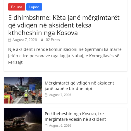
Ballina
Lajme
E dhimbshme: Këta janë mërgimtarët
që vdiqën në aksident teksa
ktheheshin nga Kosova
August 7, 2026
02 Press
Një aksident i rëndë komunikacioni në Gjermani ka marrë
jetën e tre personave nga lagjja Nuhaj, e Komogllavës së
Ferizajt
Mërgimtarët që vdiqën në aksident
janë babë e bir dhe nipi
August 7, 2026
Po ktheheshin nga Kosova, tre
mërgimtarë vdesin në aksident
August 6, 2026