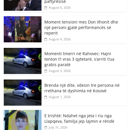
paftyrësisë
August 6, 2026
Moment tensioni mes Don Xhonit dhe
një personi gjatë përformancës së
reperit
August 4, 2026
Momenti tmerri në Rahovec: Hajni
tenton t’i vras 3 qytetarë, s’arriti t’ua
grabis paratë
August 3, 2026
Brenda një dite, vdesin tre persona në
rrethana të dyshimta në Kosovë
August 1, 2026
E trishtë: Ndahet nga jeta i riu nga
Llapqeva, familja jep lajmin e rëndë
July 31, 2026