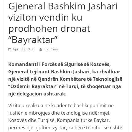
Gjeneral Bashkim Jashari
viziton vendin ku
prodhohen dronat
“Bayraktar”
April 22, 2025
02 Press
Komandanti i Forcës së Sigurisë së Kosovës,
Gjeneral Lejtnant Bashkim Jashari, ka zhvilluar
një vizitë në Qendrën Kombëtare të Teknologjisë
“Özdemir Bayraktar” në Turqi, të shoqëruar nga
një delegacion ushtarak.
Vizita u realizua në kuadër të bashkëpunimit në
fushën e mbrojtjes dhe teknologjisë ndërmjet
Kosovës dhe Turqisë. Kompania turke Baykar,
përmes një njoftimi zyrtar, ka bërë të ditur se është