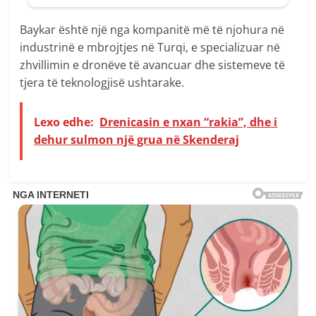
Baykar është një nga kompanitë më të njohura në
industrinë e mbrojtjes në Turqi, e specializuar në
zhvillimin e dronëve të avancuar dhe sistemeve të
tjera të teknologjisë ushtarake.
Lexo edhe:
Drenicasin e nxan “rakia”, dhe i
dehur sulmon një grua në Skenderaj