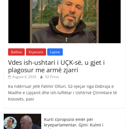
Ballina
Kryesore
Lajme
Vdes ish-ushtari i UÇK-së, u gjet i
plagosur me armë zjarri
August 6, 2026
02 Press
Ka ndërruar jetë Fatmir Olluri, 52-vjeçar nga Dobraja e
Madhe e Lipjanit dhe ish-luftëtar i Ushtrisë Çlirimtare të
Kosovës, pasi
Kurti s’propozoi emër për
kryeparlamentar, Gjini: Kulmi i