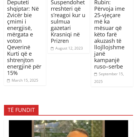
Deputeti
Suspendohet
Rubin:
shqiptar: Në
rreshteri që
Përvoja ime
Zvicër bie
s’reagoi kur u
25-vjeçare
çmimi i
sulmua
më ka
energjisë,
gazetari
mësuar që
mërgata e
Krasniqi në
këto farë
voton
Prizren
akuzash të
Qeverinë
llojllojshme
August 12, 2023
Kurti që e
janë
shtrenjton
kampanjë
energjinë për
ruso–serbe
15%
September 15,
March 15, 2025
2025
TË FUNDIT