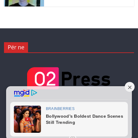
Për ne
Copyright © 2026
02 Press
. All rights reserved.
Theme:
ColorMag
by ThemeGrill. Powered by
WordPress
.