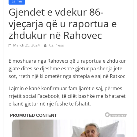
Lajme
Gjendet e vdekur 86-
vjeçarja që u raportua e
zhdukur në Rahovec
March 25, 2024
02 Press
E moshuara nga Rahoveci që u raportua e zhdukur
gjatë ditës së djeshme është gjetur pa shenja jete
sot, rreth një kilometër nga shtëpia e saj në Ratkoc.
Lajmin e kanë konfirmuar familjarët e saj, përmes
rrjetit social Facebook, të cilët bashkë me fshatarët
e kanë gjetur në një fushë te fshatit.