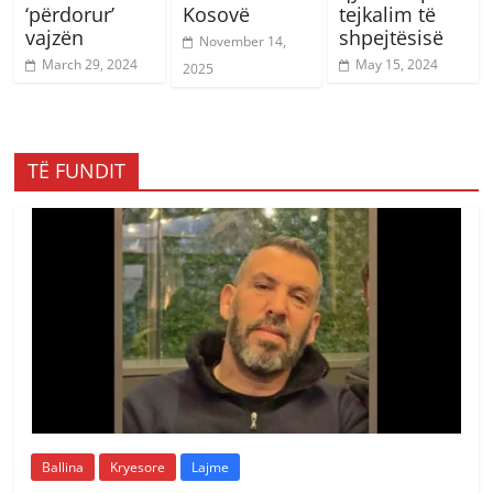
‘përdorur’
Kosovë
tejkalim të
vajzën
shpejtësisë
November 14,
March 29, 2024
May 15, 2024
2025
TË FUNDIT
Ballina
Kryesore
Lajme