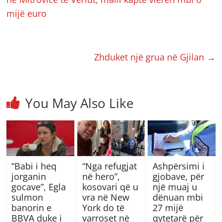
mijë euro
Zhduket një grua në Gjilan
→
You May Also Like
“Babi i heq
“Nga refugjat
Ashpërsimi i
jorganin
në hero”,
gjobave, për
gocave”, Egla
kosovari që u
një muaj u
sulmon
vra në New
dënuan mbi
banorin e
York do të
27 mijë
BBVA duke i
varroset në
qytetarë për