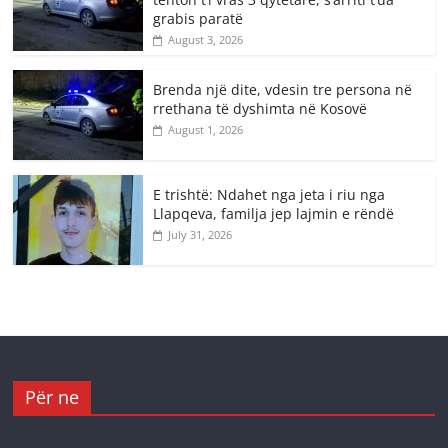
grabis paratë
August 3, 2026
Brenda një dite, vdesin tre persona në
rrethana të dyshimta në Kosovë
August 1, 2026
E trishtë: Ndahet nga jeta i riu nga
Llapqeva, familja jep lajmin e rëndë
July 31, 2026
Për ne