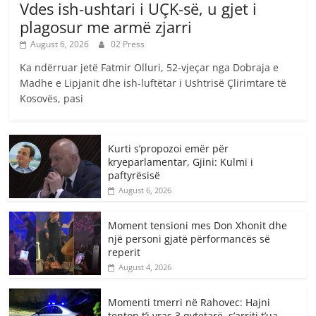
Vdes ish-ushtari i UÇK-së, u gjet i
plagosur me armë zjarri
August 6, 2026
02 Press
Ka ndërruar jetë Fatmir Olluri, 52-vjeçar nga Dobraja e
Madhe e Lipjanit dhe ish-luftëtar i Ushtrisë Çlirimtare të
Kosovës, pasi
Kurti s’propozoi emër për
kryeparlamentar, Gjini: Kulmi i
paftyrësisë
August 6, 2026
Moment tensioni mes Don Xhonit dhe
një personi gjatë përformancës së
reperit
August 4, 2026
Momenti tmerri në Rahovec: Hajni
tenton t’i vras 3 qytetarë, s’arriti t’ua