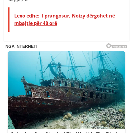
Lexo edhe:
I prangosur, Noizy dërgohet në
mbajtje për 48 orë