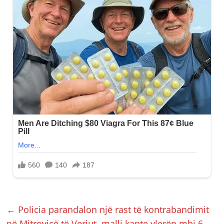
←
Policia parandalon një rast të kontrabandimit
në Mitrovicë të Veriut, malli kapte vlerën mbi 6