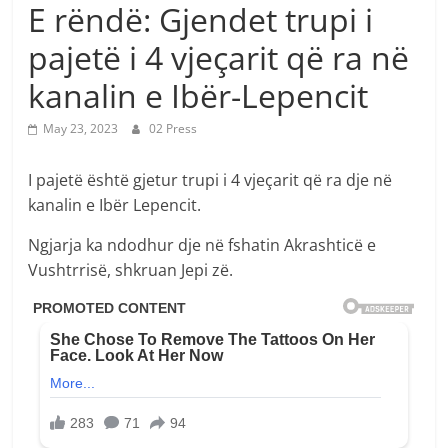
E rëndë: Gjendet trupi i
pajetë i 4 vjeçarit që ra në
kanalin e Ibër-Lepencit
May 23, 2023
02 Press
I pajetë është gjetur trupi i 4 vjeçarit që ra dje në
kanalin e Ibër Lepencit.
Ngjarja ka ndodhur dje në fshatin Akrashticë e
Vushtrrisë, shkruan Jepi zë.