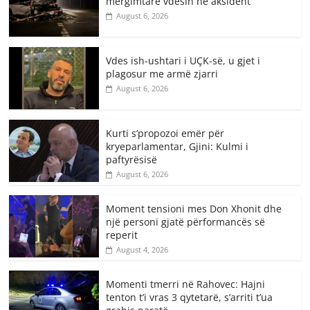
mërgimtarë vdesin në aksident
August 6, 2026
Vdes ish-ushtari i UÇK-së, u gjet i
plagosur me armë zjarri
August 6, 2026
Kurti s’propozoi emër për
kryeparlamentar, Gjini: Kulmi i
paftyrësisë
August 6, 2026
Moment tensioni mes Don Xhonit dhe
një personi gjatë përformancës së
reperit
August 4, 2026
Momenti tmerri në Rahovec: Hajni
tenton t’i vras 3 qytetarë, s’arriti t’ua