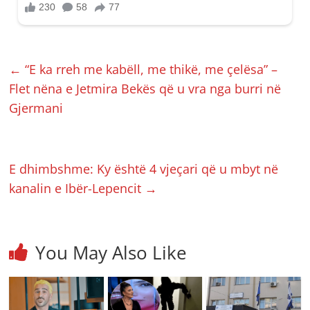
←
“E ka rreh me kabëll, me thikë, me çelësa” –
Flet nëna e Jetmira Bekës që u vra nga burri në
Gjermani
E dhimbshme: Ky është 4 vjeçari që u mbyt në
kanalin e Ibër-Lepencit
→
You May Also Like