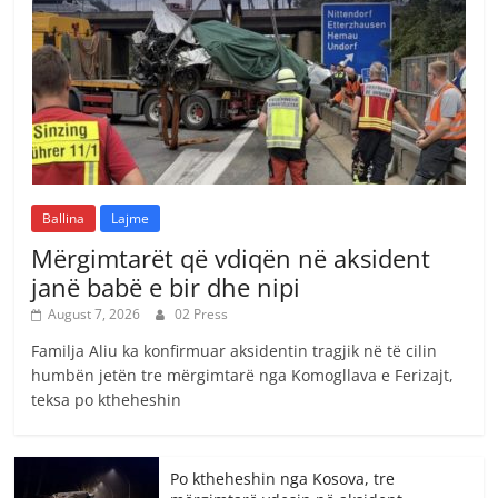
Ballina
Lajme
Mërgimtarët që vdiqën në aksident
janë babë e bir dhe nipi
August 7, 2026
02 Press
Familja Aliu ka konfirmuar aksidentin tragjik në të cilin
humbën jetën tre mërgimtarë nga Komogllava e Ferizajt,
teksa po ktheheshin
Po ktheheshin nga Kosova, tre