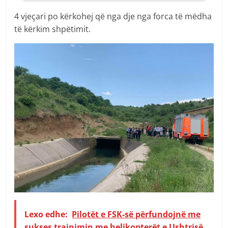
4 vjeçari po kërkohej që nga dje nga forca të mëdha
të kërkim shpëtimit.
Lexo edhe:
Pilotët e FSK-së përfundojnë me
sukses trajnimin me helikopterët e Ushtrisë