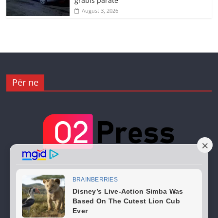
grabis paratë
August 3, 2026
Për ne
Copyright © 2026
02 Press
. All rights reserved.
Theme:
ColorMag
by ThemeGrill. Powered by
WordPress
.