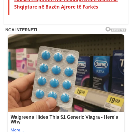
Shqiptare në Bazën Ajrore të Farkës