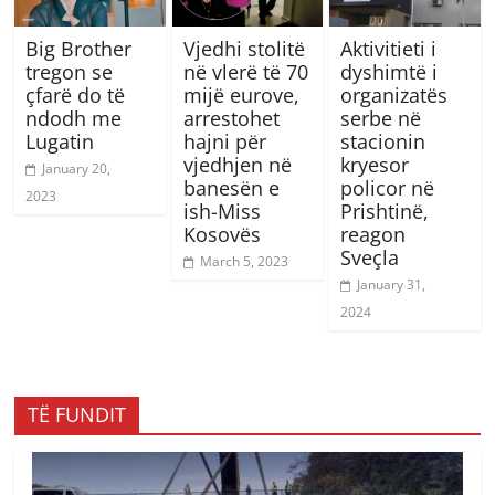
Big Brother
Vjedhi stolitë
Aktivitieti i
tregon se
në vlerë të 70
dyshimtë i
çfarë do të
mijë eurove,
organizatës
ndodh me
arrestohet
serbe në
Lugatin
hajni për
stacionin
vjedhjen në
kryesor
January 20,
banesën e
policor në
2023
ish-Miss
Prishtinë,
Kosovës
reagon
Sveçla
March 5, 2023
January 31,
2024
TË FUNDIT